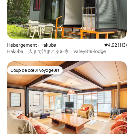
Hébergement ⋅ Hakuba
Évaluation moy
4,92 (113)
Hakuba 人まで泊まれる軒家 Valley81B-lodge
Coup de cœur voyageurs
Coup de cœur voyageurs