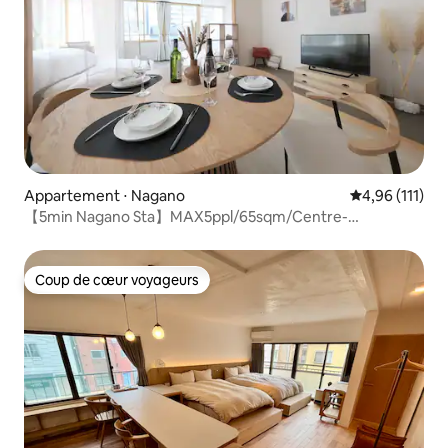
Appartement ⋅ Nagano
Évaluation moy
4,96 (111)
【5min Nagano Sta】MAX5ppl/65sqm/Centre-
ville/Zenkoji
Coup de cœur voyageurs
Coup de cœur voyageurs