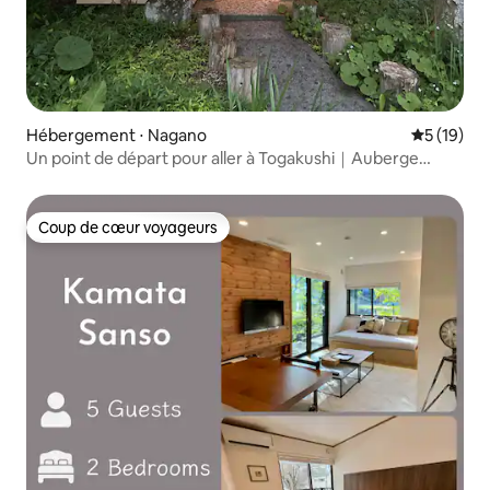
Hébergement ⋅ Nagano
Évaluation
5 (19)
Un point de départ pour aller à Togakushi｜Auberge
japonaise moderne
Coup de cœur voyageurs
Coup de cœur voyageurs