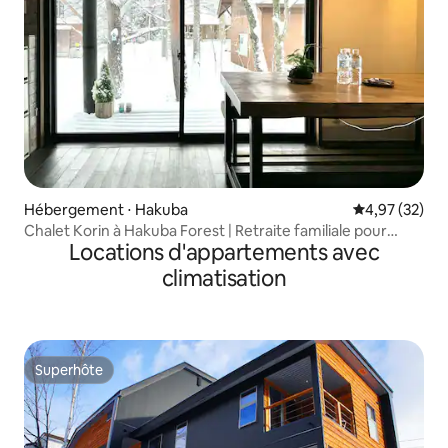
Hébergement ⋅ Hakuba
Évaluation mo
4,97 (32)
Chalet Korin à Hakuba Forest | Retraite familiale pour
Locations d'appartements avec
5 personnes
climatisation
Superhôte
Superhôte