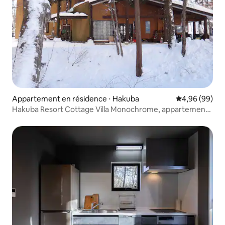
Appartement en résidence ⋅ Hakuba
Évaluation mo
4,96 (99)
Hakuba Resort Cottage Villa Monochrome, appartement
familial C