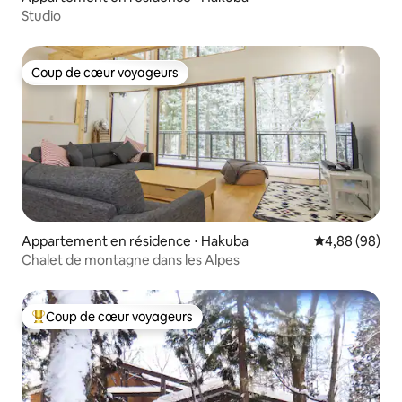
Studio
Coup de cœur voyageurs
Coup de cœur voyageurs
Appartement en résidence ⋅ Hakuba
Évaluation mo
4,88 (98)
Chalet de montagne dans les Alpes
Coup de cœur voyageurs
Coups de cœur voyageurs les plus appréciés