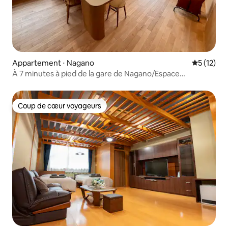
Appartement ⋅ Nagano
Évaluation
5 (12)
À 7 minutes à pied de la gare de Nagano/Espace
privé/Cuisine/40 ㎡/Jusqu'à 4 personnes
Coup de cœur voyageurs
Coup de cœur voyageurs