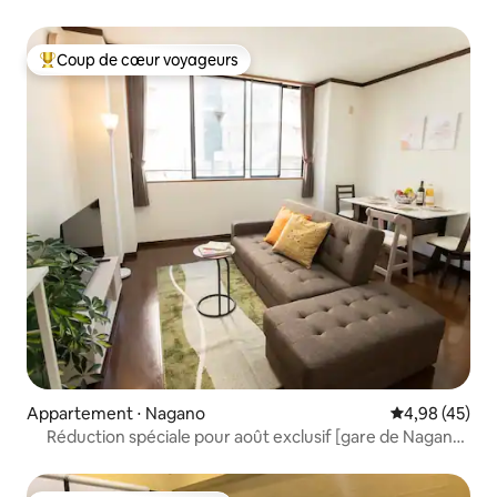
Coup de cœur voyageurs
Coups de cœur voyageurs les plus appréciés
Appartement ⋅ Nagano
Évaluation mo
4,98 (45)
Réduction spéciale pour août exclusif [gare de Nagano
à 2 min à pied] Jusqu'à 4 personnes Salon spacieux lit
confortable réduction lève-tôt