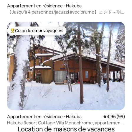
Appartement en résidence ⋅ Hakuba
【Jusqu'à 4 personnes/jacuzzi avec brume】コンド～明
るい雰囲気が味わえるお部屋～
Coup de cœur voyageurs
Coups de cœur voyageurs les plus appréciés
Appartement en résidence ⋅ Hakuba
Évaluation mo
4,96 (99)
Hakuba Resort Cottage Villa Monochrome, appartement
Location de maisons de vacances
familial A