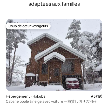
adaptées aux familles
Coup de cœur voyageurs
Coup de cœur voyageurs
Hébergement ⋅ Hakuba
Évaluation
5 (19)
Cabane boule à neige avec voiture 一棟貸し切りの別荘