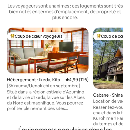
Les voyageurs sont unanimes : ces logements sont très
bien notés en termes d'emplacement, de propreté et
plus encore.
Coup de cœur voyageurs
Coup de cœur 
Coups de cœur voyageurs les plus appréciés
Coups de cœur vo
Hébergement ⋅ Ikeda, Kitaa
Évaluation moyenne sur la base 
4,99 (126)
zumi District
[Shirauma/Uenokichi en septembre]
Location d'un logement entier pour 12
Situé dans la région estivale d'Azumino
Cabane ⋅ Shinano
personnes maximum | 2 saunas
et de la ville d'Ikeda, la vue sur les Alpes
Location de vacan
authentiques
du Nord est magnifique. Vous pourrez
Ressentez-vous la 
profiter pleinement des sites
chalet dans la for
touristiques de montagne à cette
Kurohime ? Faites-
période, comme Kamikochi, la route
du temps et des s
alpine Tateyama Kurobe, Hakuba et
avec vos amis, le