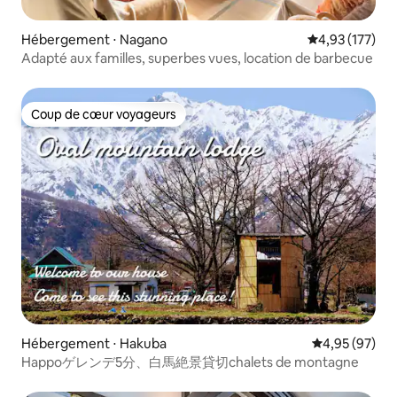
Hébergement ⋅ Nagano
Évaluation moy
4,93 (177)
Adapté aux familles, superbes vues, location de barbecue
Coup de cœur voyageurs
Coup de cœur voyageurs
Hébergement ⋅ Hakuba
Évaluation mo
4,95 (97)
Happoゲレンデ5分、白馬絶景貸切chalets de montagne