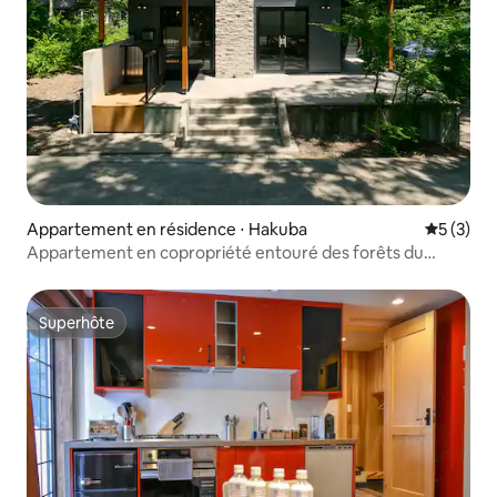
Appartement en résidence ⋅ Hakuba
Évaluatio
5 (3)
Appartement en copropriété entouré des forêts du
village de Hakuba_2 chambres (jusqu'à 5 personnes)
Superhôte
Superhôte