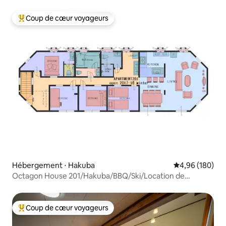
Coup de cœur voyageurs
Coups de cœur voyageurs les plus appréciés
Hébergement ⋅ Hakuba
Évaluation moy
4,96 (180)
Octagon House 201/Hakuba/BBQ/Ski/Location de
voitures 4x4
Coup de cœur voyageurs
Coups de cœur voyageurs les plus appréciés