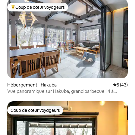
Coup de cœur voyageurs
Coups de cœur voyageurs les plus appréciés
Hébergement ⋅ Hakuba
Évaluation
5 (43)
Vue panoramique sur Hakuba, grand barbecue | 4 à
9 personnes | The Abode at 243
Coup de cœur voyageurs
Coup de cœur voyageurs