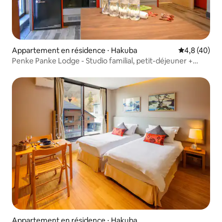
Appartement en résidence ⋅ Hakuba
Évaluation m
4,8 (40)
Penke Panke Lodge - Studio familial, petit-déjeuner +
terrasse
Appartement en résidence ⋅ Hakuba