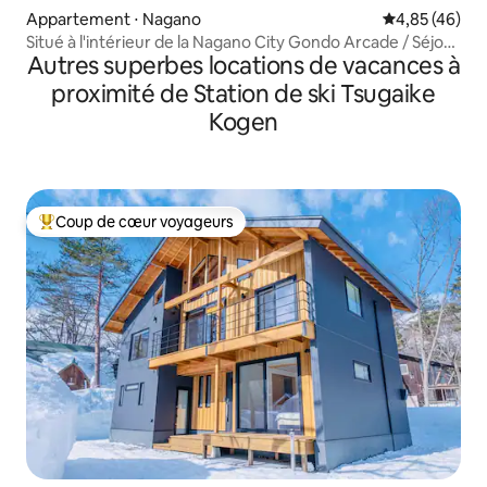
Appartement ⋅ Nagano
Évaluation mo
4,85 (46)
Situé à l'intérieur de la Nagano City Gondo Arcade / Séjour
Autres superbes locations de vacances à
pratique à distance de marche du temple Zenkoji et juste
à côté de la zone de restauration / À 5 minutes à pied de
proximité de Station de ski Tsugaike
l'arrêt de bus et de la gare ferroviaire la plus proche
Kogen
Coup de cœur voyageurs
Coups de cœur voyageurs les plus appréciés