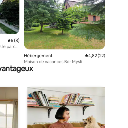
Évaluation moyenne sur la base de 8 commentaires : 5 sur 5
5 (8)
 le parc
entaires : 4,9 sur 5
Hébergement
Évaluation moyenne su
4,82 (22)
Maison de vacances Bór Myśli
avantageux