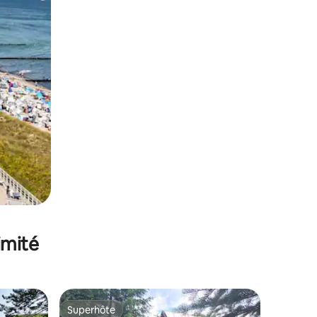
imité
Superhôte
Superhôte