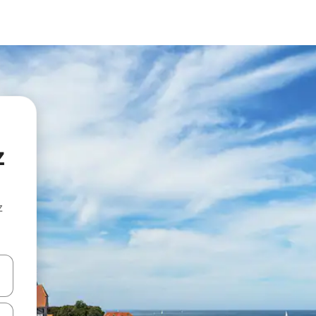
z
z
hes vers le haut et vers le bas pour les parcourir ou en appuyant et en fai