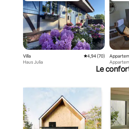
Villa
Évaluation moyenne sur
4,94 (70)
Apparte
Haus Julia
Apparteme
Le confor
mer Balti