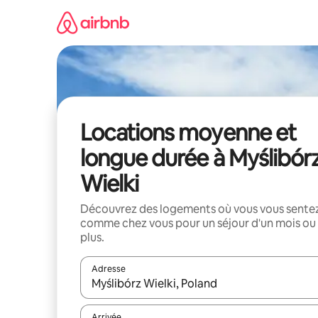
Aller
directement
au
contenu
Locations moyenne et
longue durée à Myślibór
Wielki
Découvrez des logements où vous vous sente
comme chez vous pour un séjour d'un mois ou
plus.
Adresse
Lorsque les résultats s'affichent, utilisez les flèc
Arrivée