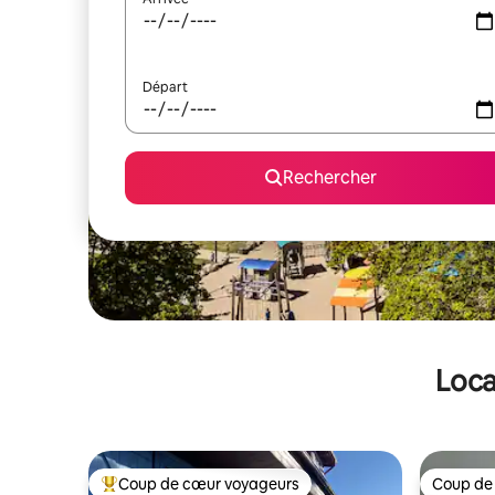
Départ
Rechercher
Loca
Coup de cœur voyageurs
Coup de
Coups de cœur voyageurs les plus appréciés
Coup de