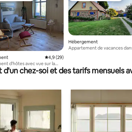
Hébergement
Appartement de vacances dans
naturel Stettiner Haff
 la base de 70 commentaires : 4,94 sur 5
ment
Évaluation moyenne sur la base de 29 comm
4,9 (29)
nt d'hôtes avec vue sur la
t d'un chez-soi et des tarifs mensuels 
que