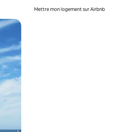
Mettre mon logement sur Airbnb
sant glisser.