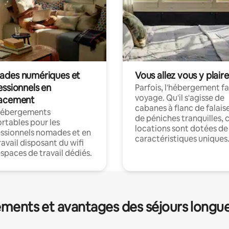
des numériques et
Vous allez vous y plaire
essionnels en
Parfois, l'hébergement fai
voyage. Qu'il s'agisse de
acement
cabanes à flanc de falais
hébergements
de péniches tranquilles, 
rtables pour les
locations sont dotées de
ssionnels nomades et en
caractéristiques uniques
ravail disposant du wifi
espaces de travail dédiés.
ments et avantages des séjours longu