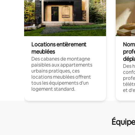
Locations entièrement
Noma
meublées
prof
dépl
Des cabanes de montagne
paisibles aux appartements
Des 
urbains pratiques, ces
confo
locations meublées offrent
profe
tous les équipements d'un
télét
logement standard.
et d'
Équipe