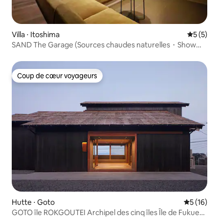
Villa ⋅ Itoshima
Évaluatio
5 (5)
SAND The Garage (Sources chaudes naturelles・Show
Garage ・Front de mer)/8 personnes maximum
Coup de cœur voyageurs
Coup de cœur voyageurs
Hutte ⋅ Goto
Évaluation
5 (16)
GOTO île ROKGOUTEI Archipel des cinq îles Île de Fukue