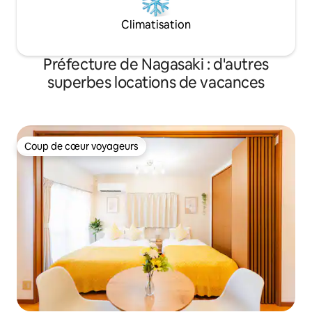
gratuit pour 3 voitures maximum (*sur
TV) dans la chambre. Il y a un p
réservation) ・Équipements pour
Climatisation
payant à proximit
barbecue (* sur réservation, + 5 000 ¥)
marche)
WiFi haut débit • Grand projecteur et
Préfecture de Nagasaki : d'autres
télévision compatible avec Netflix +
grand canapé ・Jeux de société (Jenga,
superbes locations de vacances
Blackbeard, UNO, cartes à jouer, etc.) ・
Cuisine spacieuse avec cuisinière à trois
feux (réfrigérateur / four à micro-ondes
/ bouilloire / casserole / verres à vin) la
vaisselle pour enfants ・ Lave-linge +
Coup de cœur voyageurs
Coup de cœur voyageurs
sèche-linge séparé (également pour les
séjours de longue durée ◎)