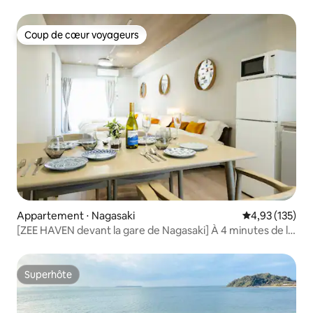
Villa moderne à louer [Villa n°6]
Coup de cœur voyageurs
Coup de cœur voyageurs
Appartement ⋅ Nagasaki
Évaluation moy
4,93 (135)
[ZEE HAVEN devant la gare de Nagasaki] À 4 minutes de la
gare de Nagasaki | À 7 minutes à pied du terminal de bus
de la gare de Nagasaki | Prix G Mark Design...
Superhôte
Superhôte