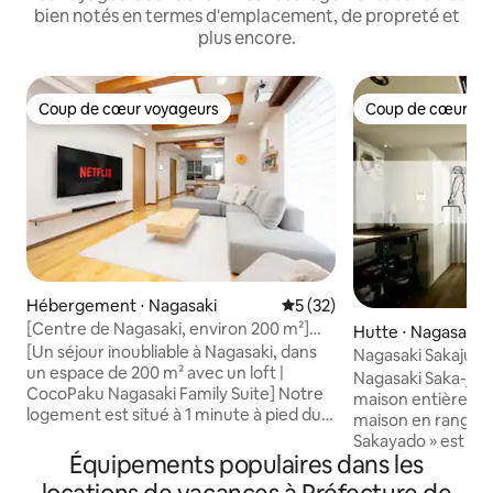
bien notés en termes d'emplacement, de propreté et
plus encore.
Coup de cœur voyageurs
Coup de cœur vo
Coup de cœur voyageurs
Coup de cœur vo
Hébergement ⋅ Nagasaki
Évaluation moyenne sur la b
5 (32)
[Centre de Nagasaki, environ 200 m²]
Hutte ⋅ Nagasaki
Entière villa familiale de luxe | Cinéma et
[Un séjour inoubliable à Nagasaki, dans
Nagasaki Sakajuku
canapé géant | Jusqu'à 10 personnes
un espace de 200 m² avec un loft |
chambre dans une
Nagasaki Saka-juk
CocoPaku Nagasaki Family Suite] Notre
construite en 1959 
maison entière rén
logement est situé à 1 minute à pied du
futons supplémenta
maison en rangée. « Nagasak
pont Shianbashi et à 3 minutes à pied du
proximité
Sakayado » est un 
quartier chinois de Shinchi, ce qui en fait
Équipements populaires dans les
soigneusement le
un endroit pratique pour visiter la ville et
vacantes de la vil