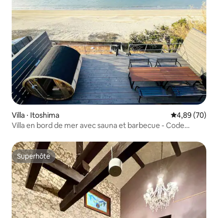
Villa ⋅ Itoshima
Évaluation mo
4,89 (70)
Villa en bord de mer avec sauna et barbecue - Code
Rooms Itoshima
Superhôte
Superhôte