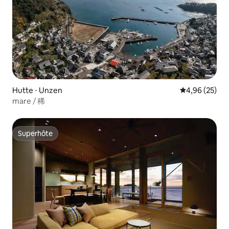
Hutte ⋅ Unzen
Évaluation mo
4,96 (25)
mare / 稀
Superhôte
Superhôte