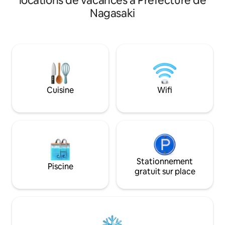
locations de vacances à Préfecture de
pour se restaurer. Il s'agit d'un logement
magasins et en héberg
Nagasaki
privé en location pouvant accueillir
5 minutes à pied de
jusqu'à 10 personnes.Idéal pour les
de Nagasaki Dent
familles avec trois générations ou les
rénové une chamb
voyages en groupe, avec un parking
mitoyenne construi
gratuit pour 2 voitures, ce qui est rare
long de l'ancienne ro
dans le centre. Le salon spacieux, où
trouve à 10 minut
même les grands groupes peuvent se
Bridge, le centre-v
détendre, est équipé d'un home cinéma
trouve à 15 minute
grand écran et d'une télévision avec
Cuisine
Wifi
touristique, et vo
Netflix pour une expérience
paysage urbain de
cinématographique.La chambre de style
étant relativement
japonais, avec le parfum des tatamis de
proximité de la vil
Ryukyu, évoque la culture japonaise et
marche du pont M
offre un espace sûr pour les
et de Dejima. La rénovation a modernisé
enfants.Vous y trouverez également
la cuisine, les toile
une cuisine entièrement équipée où
les toilettes et d'
Stationnement
vous pouvez cuisiner, même pour les
Piscine
en utilisant les pil
gratuit sur place
grands groupes, ce qui garantit un
l'époque où il a ét
séjour inoubliable ; c'est bien plus qu'un
nous nettoyons, le
simple hébergement. < Ce que vous
la poussière tomb
allez adorer > ・ À 3 minutes à pied de
fournissons un aspi
Shinchi Chinatown/à 1 minute à pied de
avez besoin pendant v
Shianbashi Animaux acceptés ・Parking
une télévision 50