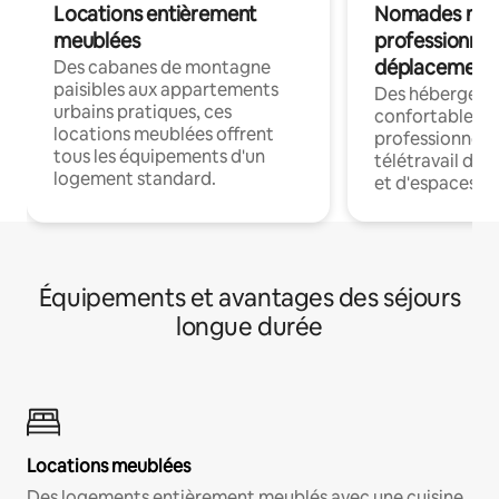
Locations entièrement
Nomades num
meublées
professionnel
déplacement
Des cabanes de montagne
paisibles aux appartements
Des hébergem
urbains pratiques, ces
confortables p
locations meublées offrent
professionnels
tous les équipements d'un
télétravail dis
logement standard.
et d'espaces de
Équipements et avantages des séjours
longue durée
Locations meublées
Des logements entièrement meublés avec une cuisine,