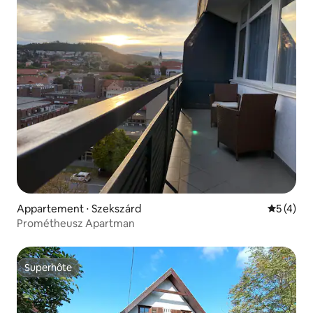
Appartement ⋅ Szekszárd
Évaluatio
5 (4)
Prométheusz Apartman
Superhôte
Superhôte