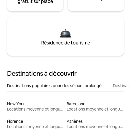
gratuit sur place
Résidence de tourisme
Destinations à découvrir
Destinations populaires pour des séjours prolongés
Destinati
New York
Barcelone
Locations moyenne et longue durée
Locations moyenne et longue durée
Florence
Athènes
Locations moyenne et longue durée
Locations moyenne et longue durée