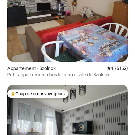
Appartement ⋅ Szolnok
Évaluation mo
4,75 (52)
Petit appartement dans le centre-ville de Szolnok.
Coup de cœur voyageurs
Coups de cœur voyageurs les plus appréciés