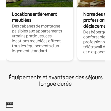
Locations entièrement
Nomades num
meublées
professionnel
déplacement
Des cabanes de montagne
paisibles aux appartements
Des hébergem
urbains pratiques, ces
confortables p
locations meublées offrent
professionnels
tous les équipements d'un
télétravail dis
logement standard.
et d'espaces de
Équipements et avantages des séjours
longue durée