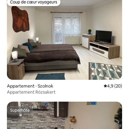
Coup de cœur voyageurs
Coup de cœur voyageurs
Appartement ⋅ Szolnok
Évaluation m
4,9 (20)
Appartement Rózsakert
Superhôte
Superhôte