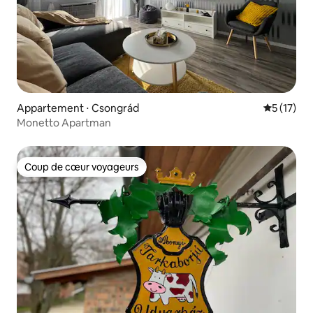
Appartement ⋅ Csongrád
Évaluation
5 (17)
Monetto Apartman
Coup de cœur voyageurs
Coup de cœur voyageurs