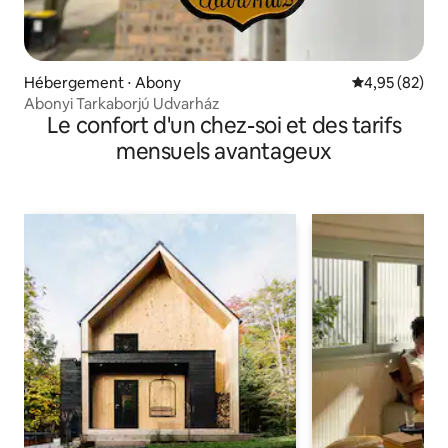
Hébergement ⋅ Abony
Évaluation mo
4,95 (82)
Abonyi Tarkaborjú Udvarház
Le confort d'un chez-soi et des tarifs
mensuels avantageux