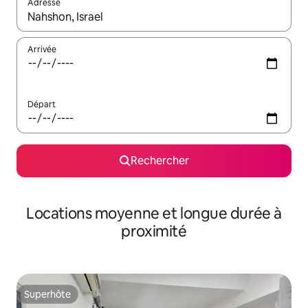
Adresse
Lorsque les résultats s'affichent, utilisez les flèches vers le hau
Arrivée
Départ
Rechercher
Locations moyenne et longue durée à
proximité
Superhôte
Superhôte