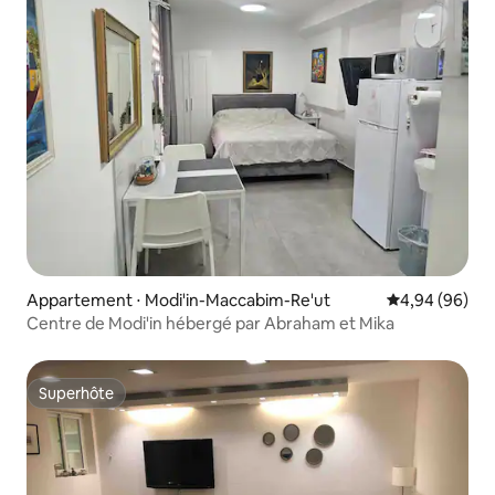
Appartement ⋅ Modi'in-Maccabim-Re'ut
Évaluation mo
4,94 (96)
Centre de Modi'in hébergé par Abraham et Mika
Superhôte
Superhôte