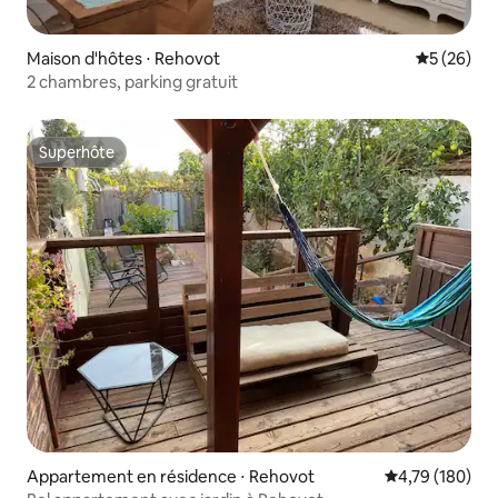
Maison d'hôtes ⋅ Rehovot
Évaluation
5 (26)
2 chambres, parking gratuit
Superhôte
Superhôte
Appartement en résidence ⋅ Rehovot
Évaluation moy
4,79 (180)