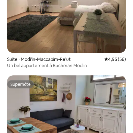
Suite ⋅ Modi'in-Maccabim-Re'ut
Évaluation mo
4,95 (56)
Un bel appartement à Buchman Modiin
Superhôte
Superhôte