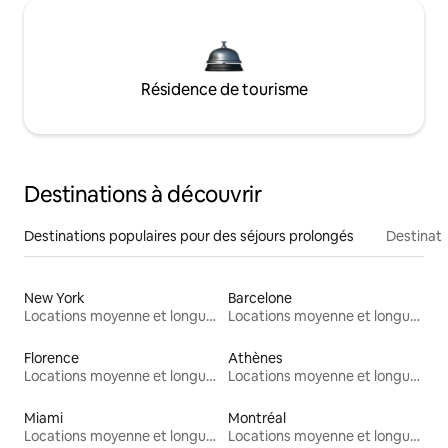
Résidence de tourisme
Destinations à découvrir
Destinations populaires pour des séjours prolongés
Destinati
New York
Barcelone
Locations moyenne et longue durée
Locations moyenne et longue durée
Florence
Athènes
Locations moyenne et longue durée
Locations moyenne et longue durée
Miami
Montréal
Locations moyenne et longue durée
Locations moyenne et longue durée