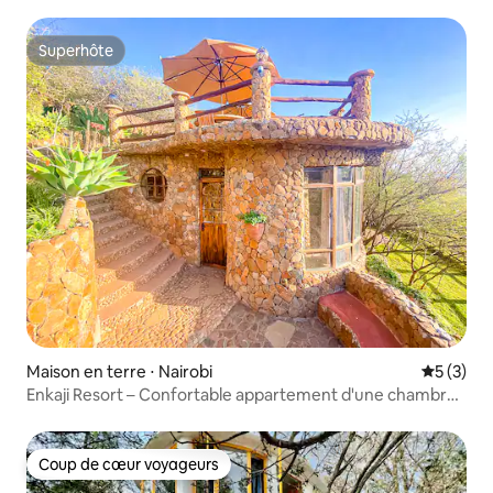
Superhôte
Superhôte
Maison en terre ⋅ Nairobi
Évaluatio
5 (3)
Enkaji Resort – Confortable appartement d'une chambre
– Cottage 3
Coup de cœur voyageurs
Coup de cœur voyageurs