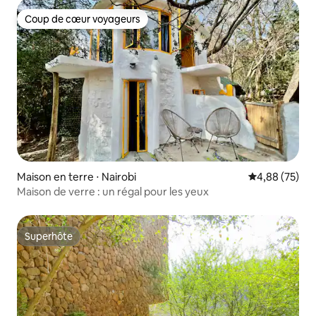
Coup de cœur voyageurs
Coup de cœur voyageurs
Maison en terre ⋅ Nairobi
Évaluation mo
4,88 (75)
Maison de verre : un régal pour les yeux
Superhôte
Superhôte