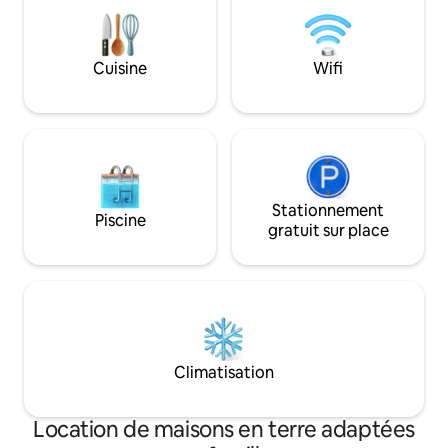
chambre). Un balcon supérieur pour les
couchers de soleil
imprenable sur Sil
les gorges. Un espace extraordinaire : un
Cuisine
Wifi
régal pour les yeu
Stationnement
Piscine
gratuit sur place
Climatisation
Location de maisons en terre adaptées