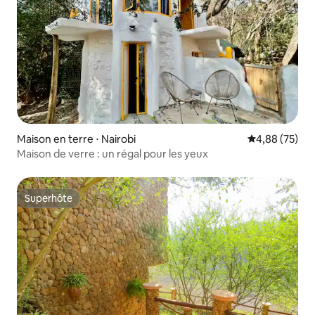
Maison en terre ⋅ Nairobi
Évaluation mo
4,88 (75)
Maison de verre : un régal pour les yeux
Superhôte
Superhôte