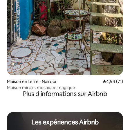
Maison en terre ⋅ Nairobi
Évaluation mo
4,94 (71)
Maison miroir : mosaïque magique
Plus d'informations sur Airbnb
Les expériences Airbnb