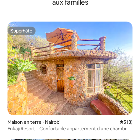
aux familles
Superhôte
Superhôte
Maison en terre ⋅ Nairobi
Évaluatio
5 (3)
Enkaji Resort – Confortable appartement d'une chambre
– Cottage 3