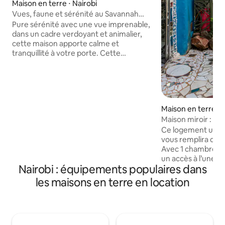
Maison en terre ⋅ Nairobi
Vues, faune et sérénité au Savannah
Ranch !
Pure sérénité avec une vue imprenable,
dans un cadre verdoyant et animalier,
cette maison apporte calme et
tranquillité à votre porte. Cette
spacieuse maison de plain-pied située à
l'orée du parc national de Nairobi est
l'escapade idéale pour échapper à
l'agitation quotidienne de la ville.
Entièrement équipé d'équipements
Maison en terre ⋅ 
modernes et d'un mobilier d'inspiration
Maison miroir : m
africaine. Éclairage naturel, pouvant
accueillir confortablement 10
Ce logement uniqu
personnes, cette maison est parfaite
vous remplira de l
pour la famille et les amis. Détendez-
Avec 1 chambre (a
vous au bord de la piscine et venez
un accès à l’une de
Nairobi : équipements populaires dans
profiter de tout ce que la nature a à
emblématiques de 
offrir.
est inoubliable. La cuisine et la salle de
les maisons en terre en location
bain sont entière
miroir - il y a un p
le petit-déjeuner 
des escaliers extér