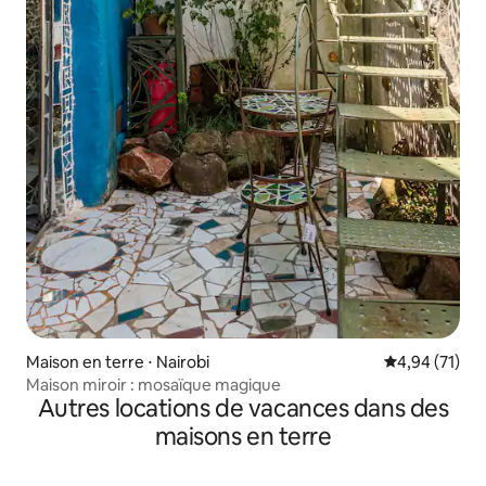
Maison en terre ⋅ Nairobi
Évaluation mo
4,94 (71)
Maison miroir : mosaïque magique
Autres locations de vacances dans des
maisons en terre