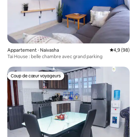
Appartement ⋅ Naivasha
Évaluation m
4,9 (98)
Tai House : belle chambre avec grand parking
Coup de cœur voyageurs
Coup de cœur voyageurs