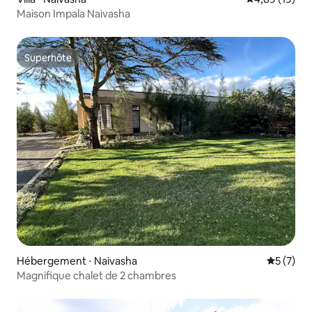
Maison Impala Naivasha
Superhôte
Superhôte
Hébergement ⋅ Naivasha
Évaluatio
5 (7)
Magnifique chalet de 2 chambres