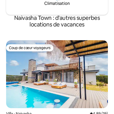
Climatisation
Naivasha Town : d'autres superbes
locations de vacances
Coup de cœur voyageurs
Coup de cœur voyageurs
Villa ⋅ Naivasha
Évaluation mo
4,89 (19)