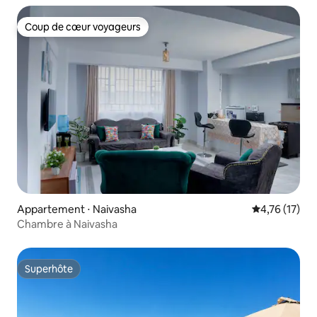
Coup de cœur voyageurs
Coup de cœur voyageurs
Appartement ⋅ Naivasha
Évaluation mo
4,76 (17)
Chambre à Naivasha
Superhôte
Superhôte