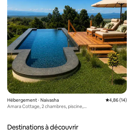
Hébergement ⋅ Naivasha
Évaluation mo
4,86 (14)
Amara Cottage, 2 chambres, piscine,
Green Park Naivasha
Destinations à découvrir