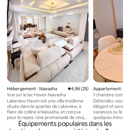
Hébergement ⋅ Naivasha
Évaluation moyenne sur la base
4,96 (25)
Appartement ⋅ Na
Vue sur le lac Haven Naivasha
1 chambre confort
lac Naivasha | Park
Lakeview Haven est une villa moderne
Détendez-vous da
située dans le quartier de Lakeview, à
élégant et serein, 
flanc de colline à Naivasha, et conçue
vacances ou le tra
pour le repos. Une promenade de cinq
quelques minutes 
Équipements populaires dans les
minutes le long de la route offre une vue
refuge confortabl
imprenable sur le lac Naivasha en
idéal de confort 