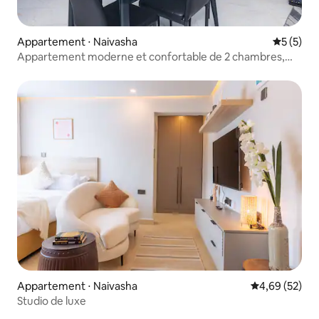
Appartement ⋅ Naivasha
Évaluatio
5 (5)
Appartement moderne et confortable de 2 chambres,
ville de Naivasha
Appartement ⋅ Naivasha
Évaluation mo
4,69 (52)
Studio de luxe