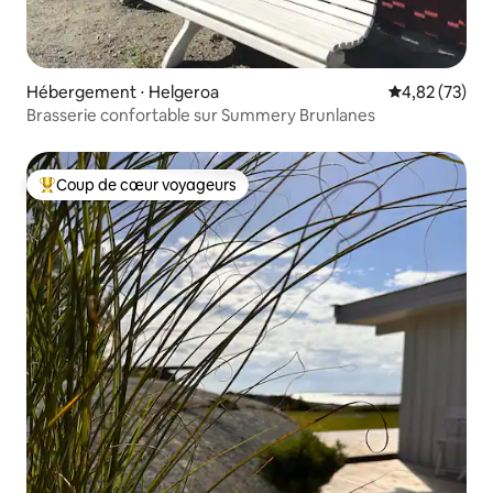
Hébergement ⋅ Helgeroa
Évaluation mo
4,82 (73)
Brasserie confortable sur Summery Brunlanes
Coup de cœur voyageurs
Coups de cœur voyageurs les plus appréciés