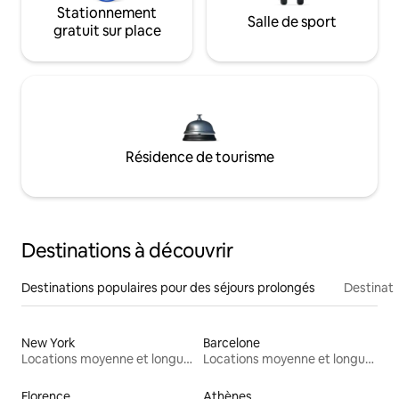
Stationnement
Salle de sport
gratuit sur place
Résidence de tourisme
Destinations à découvrir
Destinations populaires pour des séjours prolongés
Destinati
New York
Barcelone
Locations moyenne et longue durée
Locations moyenne et longue durée
Florence
Athènes