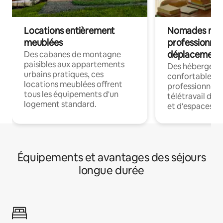
Locations entièrement
Nomades num
meublées
professionnel
déplacement
Des cabanes de montagne
paisibles aux appartements
Des hébergem
urbains pratiques, ces
confortables p
locations meublées offrent
professionnels
tous les équipements d'un
télétravail dis
logement standard.
et d'espaces de
Équipements et avantages des séjours
longue durée