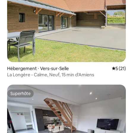
Hébergement ⋅ Vers-sur-Selle
Évaluation
5 (21)
La Longère - Calme, Neuf, 15 min d'Amiens
Superhôte
Superhôte