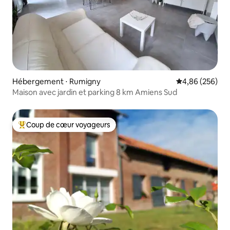
Hébergement ⋅ Rumigny
Évaluation moy
4,86 (256)
Maison avec jardin et parking 8 km Amiens Sud
Coup de cœur voyageurs
Coups de cœur voyageurs les plus appréciés