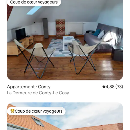
Coup de cœur voyageurs
Coup de cœur voyageurs
Appartement ⋅ Conty
Évaluation mo
4,88 (73)
La Demeure de Conty-Le Cosy
Coup de cœur voyageurs
Coups de cœur voyageurs les plus appréciés