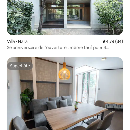
Villa ⋅ Nara
Évaluation mo
4,79 (34)
2e anniversaire de l'ouverture : même tarif pour 4
personnes maximum. Maison privée avec sauna tonneau
et bain extérieur, située à côté du parc de Nara.
Superhôte
Superhôte