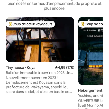
bien notés en termes d'emplacement, de propreté et
plus encore.
Coup de cœur voyageurs
Coup de cœur 
Coups de cœur voyageurs les plus appréciés
Coups de cœur vo
Tiny house ⋅ Koya
Évaluation moyenne sur la base 
4,99 (178)
Bail d'un immeuble à ouvrir en 2023.Une
auberge où vous pourrez passer tout
Nouvellement ouvert en 2023 !
votre séjour en montagne. Panier de
L'emplacement est Koyasan dans la
montagne/Sanro
préfecture de Wakayama, appelé lieu
Hébergement ⋅ O
sacré dans le ciel, et c'est un bassin de
Yoshino, une vieil
montagne entouré de sommets à
100 ans / Petit-déj
OUVERTURE le 20 mars 202
environ 900 mètres d'altitude, et toute
Limité à un groupe
[B&B Morino Akari
la ville est également inscrite au