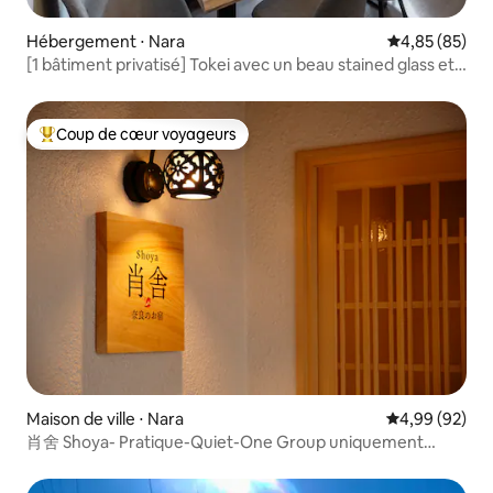
Hébergement ⋅ Nara
Évaluation mo
4,85 (85)
[1 bâtiment privatisé] Tokei avec un beau stained glass et
un grand bain
Coup de cœur voyageurs
Coups de cœur voyageurs les plus appréciés
Maison de ville ⋅ Nara
Évaluation mo
4,99 (92)
肖舍 Shoya- Pratique-Quiet-One Group uniquement
chaque jour