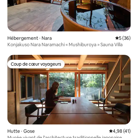
Hébergement ⋅ Nara
Évaluation
5 (36)
Konjakuso Nara Naramachi « Mushiburoya » Sauna Villa
Coup de cœur voyageurs
Coup de cœur voyageurs
Hutte ⋅ Gose
Évaluation mo
4,98 (41)
Musée vivant de l'architecture traditionnelle japonaise