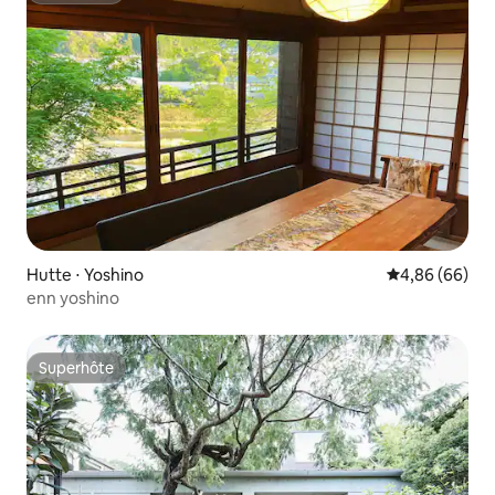
Hutte ⋅ Yoshino
Évaluation mo
4,86 (66)
enn yoshino
Superhôte
Superhôte