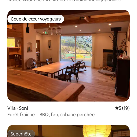
Coup de cœur voyageurs
Coup de cœur voyageurs
Villa ⋅ Soni
Évaluation
5 (19)
Forêt fraîche｜BBQ, feu, cabane perchée
Superhôte
Superhôte