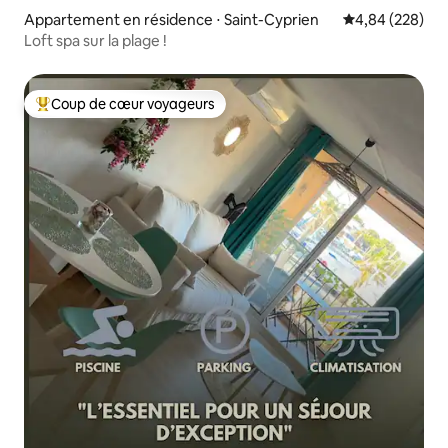
Appartement en résidence ⋅ Saint-Cyprien
Évaluation moy
4,84 (228)
Loft spa sur la plage !
Coup de cœur voyageurs
Coups de cœur voyageurs les plus appréciés