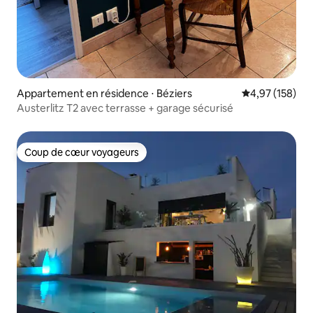
Appartement en résidence ⋅ Béziers
Évaluation moy
4,97 (158)
Austerlitz T2 avec terrasse + garage sécurisé
Coup de cœur voyageurs
Coup de cœur voyageurs