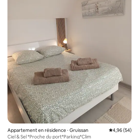
Appartement en résidence ⋅ Gruissan
Évaluation mo
4,96 (54)
Ciel & Sel *Proche du port*Parking*Clim