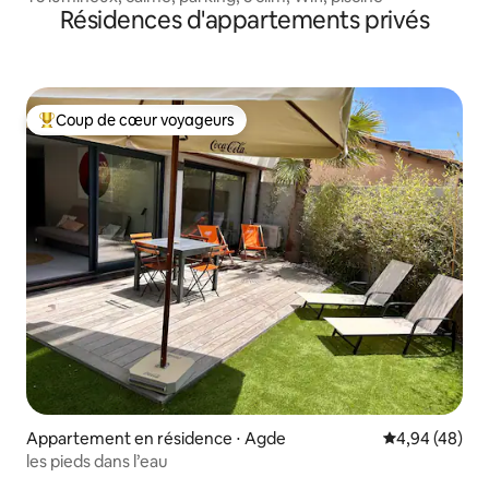
Résidences d'appartements privés
Coup de cœur voyageurs
Coups de cœur voyageurs les plus appréciés
Appartement en résidence ⋅ Agde
Évaluation mo
4,94 (48)
les pieds dans l’eau