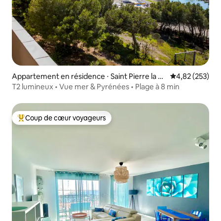
Appartement en résidence ⋅ Saint Pierre la m
Évaluation moy
4,82 (253)
er
T2 lumineux • Vue mer & Pyrénées • Plage à 8 min
Coup de cœur voyageurs
Coups de cœur voyageurs les plus appréciés