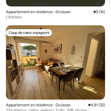
Appartement en résidence ⋅ Gruissan
Évaluation
5 (16)
L'Adriana
Coup de cœur voyageurs
Coup de cœur voyageurs
Appartement en résidence ⋅ Gruissan
Évaluation mo
4,91 (32)
T3 lumineux, calme, parking, 3 clim, Wifi, piscine