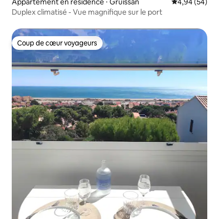
Appartement en résidence ⋅ Gruissan
Évaluation mo
4,94 (54)
Duplex climatisé - Vue magnifique sur le port
Coup de cœur voyageurs
Coup de cœur voyageurs