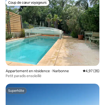
Coup de cœur voyageurs
Coup de cœur voyageurs
Appartement en résidence ⋅ Narbonne
Évaluation mo
4,97 (35)
Petit paradis ensoleillé
Superhôte
Superhôte