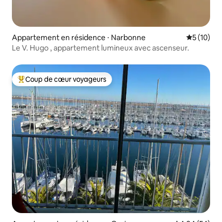
Appartement en résidence ⋅ Narbonne
Évaluation
5 (10)
Le V. Hugo , appartement lumineux avec ascenseur.
Coup de cœur voyageurs
Coups de cœur voyageurs les plus appréciés