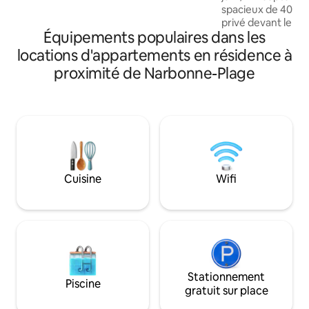
spacieux de 40 m2
privé devant le 
Équipements populaires dans les
d’une chambre avec
160x200, une SDB 
locations d'appartements en résidence à
lavabo, un WC sép
proximité de Narbonne-Plage
à vivre avec cuisi
canapé convertible 
fauteuil convertible
pouces, box fibre 
terrasse extérieur
mer. Plage à 8 mn
proximité.
Cuisine
Wifi
Stationnement
Piscine
gratuit sur place