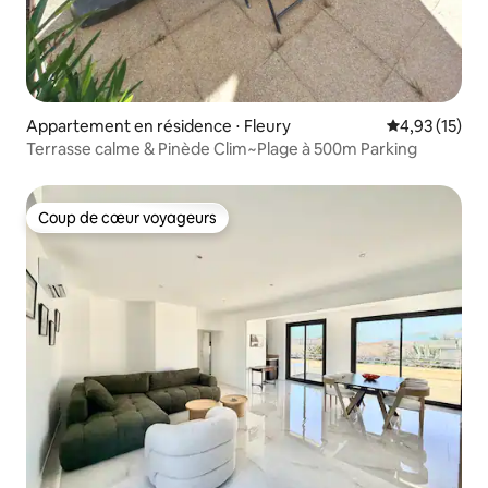
Appartement en résidence ⋅ Fleury
Évaluation mo
4,93 (15)
Terrasse calme & Pinède Clim~Plage à 500m Parking
Coup de cœur voyageurs
Coup de cœur voyageurs