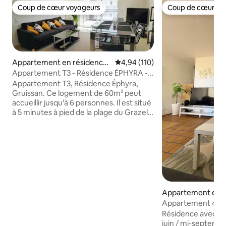
Coup de cœur voyageurs
Coup de cœur vo
Coup de cœur voyageurs
Coup de cœur vo
Appartement en résidence
Évaluation moyenne sur la base 
4,94 (110)
⋅ Gruissan
Appartement T3 - Résidence ÉPHYRA -
60m²
Appartement T3, Résidence Éphyra,
Gruissan. Ce logement de 60m² peut
accueillir jusqu'à 6 personnes. Il est situé
à 5 minutes à pied de la plage du Grazel.
La résidence, propre et sécurisée est
bien desservie et se trouve à deux pas
de tous commerces (Boulangerie,
Boucherie, Restaurants, Supermarché,
Centre médical, Discothèque, etc.) Cet
appartement comprend entre autres : •
Wi-Fi et télévision • Parking avec
télécommande • Cellier • Climatisation •
Appartement en r
2 Terrasses avec vue dégagée •
Narbonne
Appartement 40 m
Ascenseur ...
piscine, clim.
Résidence avec pis
juin / mi-septemb