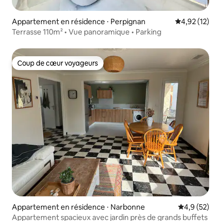
Appartement en résidence ⋅ Perpignan
Évaluation mo
4,92 (12)
Terrasse 110m² • Vue panoramique • Parking
Coup de cœur voyageurs
Coup de cœur voyageurs
Appartement en résidence ⋅ Narbonne
Évaluation m
4,9 (52)
Appartement spacieux avec jardin près de grands buffets