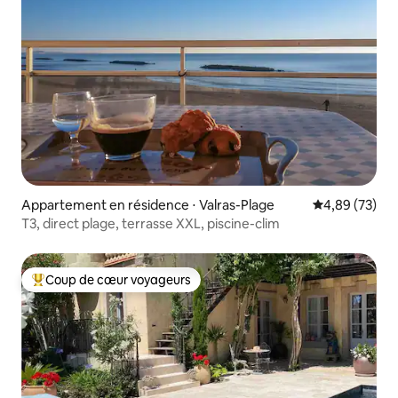
Appartement en résidence ⋅ Valras-Plage
Évaluation mo
4,89 (73)
T3, direct plage, terrasse XXL, piscine-clim
Coup de cœur voyageurs
Coups de cœur voyageurs les plus appréciés