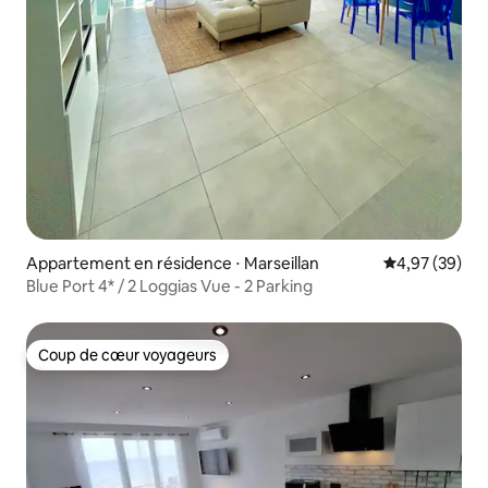
Appartement en résidence ⋅ Marseillan
Évaluation mo
4,97 (39)
Blue Port 4* / 2 Loggias Vue - 2 Parking
Coup de cœur voyageurs
Coup de cœur voyageurs