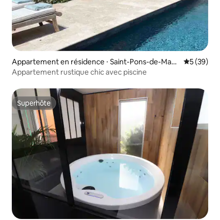
Appartement en résidence ⋅ Saint-Pons-de-Mauc
Évaluation
5 (39)
hiens
Appartement rustique chic avec piscine
Superhôte
Superhôte