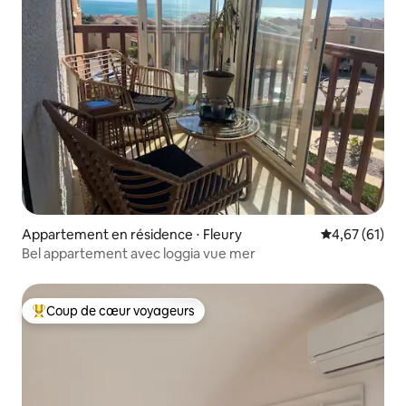
Appartement en résidence ⋅ Fleury
Évaluation mo
4,67 (61)
Bel appartement avec loggia vue mer
Coup de cœur voyageurs
Coups de cœur voyageurs les plus appréciés