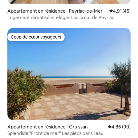
Appartement en résidence ⋅ Peyriac-de-Mer
Évaluation mo
4,91 (45)
Logement climatisé et élégant au cœur de Peyriac
Coup de cœur voyageurs
Coup de cœur voyageurs
Appartement en résidence ⋅ Gruissan
Évaluation mo
4,86 (90)
Splendide "Front de mer" Les pieds dans l'eau