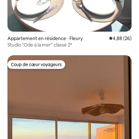
Appartement en résidence ⋅ Fleury
Évaluation mo
4,88 (26)
Studio "Ode à la mer" classé 2*
Coup de cœur voyageurs
Coup de cœur voyageurs