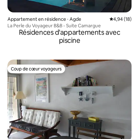
Appartement en résidence ⋅ Agde
Évaluation mo
4,94 (18)
La Perle du Voyageur B&B - Suite Camargue
Résidences d'appartements avec
piscine
Coup de cœur voyageurs
Coup de cœur voyageurs