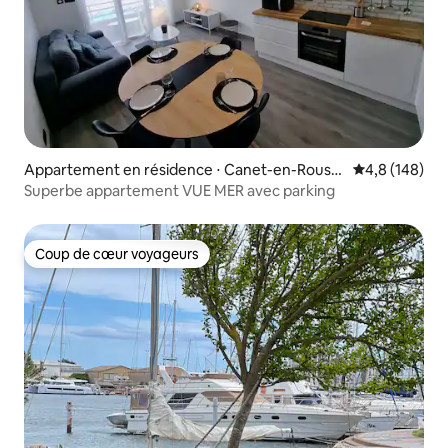
Appartement en résidence ⋅ Canet-en-Roussil
Évaluation mo
4,8 (148)
lon
Superbe appartement VUE MER avec parking
Coup de cœur voyageurs
Coup de cœur voyageurs