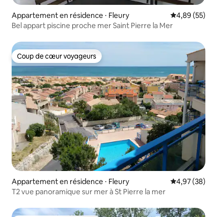
Appartement en résidence ⋅ Fleury
Évaluation mo
4,89 (55)
Bel appart piscine proche mer Saint Pierre la Mer
Coup de cœur voyageurs
Coup de cœur voyageurs
Appartement en résidence ⋅ Fleury
Évaluation mo
4,97 (38)
T2 vue panoramique sur mer à St Pierre la mer