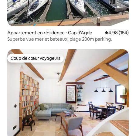
Appartement en résidence ⋅ Cap d'Agde
Évaluation moy
4,98 (154)
Superbe vue mer et bateaux, plage 200m parking.
Coup de cœur voyageurs
Coup de cœur voyageurs