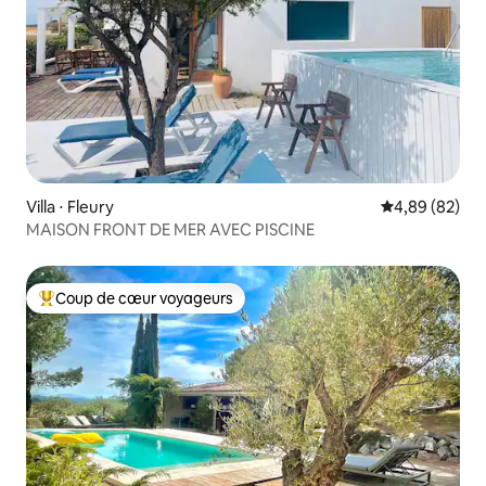
Villa ⋅ Fleury
Évaluation mo
4,89 (82)
MAISON FRONT DE MER AVEC PISCINE
Coup de cœur voyageurs
Coups de cœur voyageurs les plus appréciés