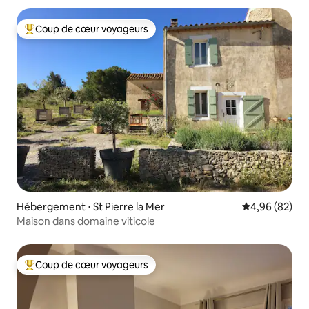
Coup de cœur voyageurs
Coups de cœur voyageurs les plus appréciés
Hébergement ⋅ St Pierre la Mer
Évaluation mo
4,96 (82)
Maison dans domaine viticole
Coup de cœur voyageurs
Coups de cœur voyageurs les plus appréciés