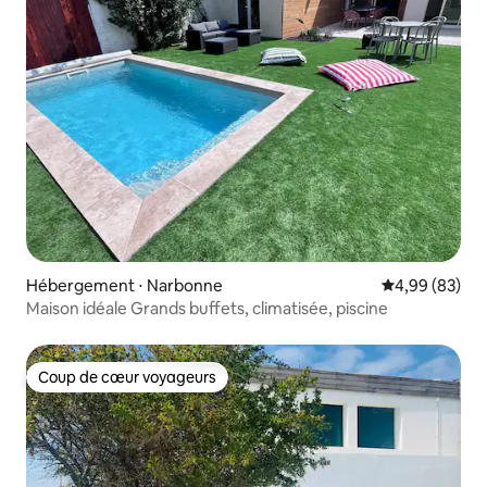
Hébergement ⋅ Narbonne
Évaluation mo
4,99 (83)
Maison idéale Grands buffets, climatisée, piscine
Coup de cœur voyageurs
Coup de cœur voyageurs