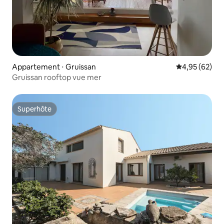
Appartement ⋅ Gruissan
Évaluation mo
4,95 (62)
Gruissan rooftop vue mer
Superhôte
Superhôte