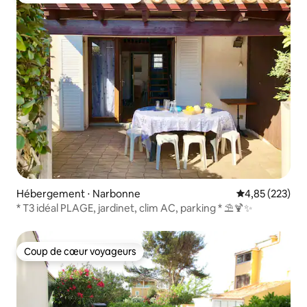
Hébergement ⋅ Narbonne
Évaluation moy
4,85 (223)
* T3 idéal PLAGE, jardinet, clim AC, parking * ⛱🍹✨
Coup de cœur voyageurs
Coup de cœur voyageurs