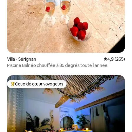
Villa ⋅ Sérignan
Évaluation mo
4,9 (265)
Piscine Balnéo chauffée à 35 degrés toute l'année
Coup de cœur voyageurs
Coups de cœur voyageurs les plus appréciés