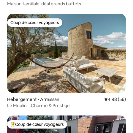
Maison familiale idéal grands buffets
Coup de cœur voyageurs
Coup de cœur voyageurs
Hébergement ⋅ Armissan
Évaluation mo
4,98 (56)
Le Moulin – Charme & Prestige
Coup de cœur voyageurs
Coups de cœur voyageurs les plus appréciés