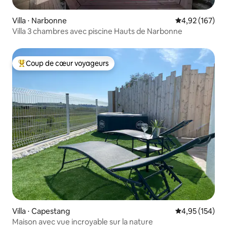
Villa ⋅ Narbonne
Évaluation moy
4,92 (167)
Villa 3 chambres avec piscine Hauts de Narbonne
Coup de cœur voyageurs
Coups de cœur voyageurs les plus appréciés
Villa ⋅ Capestang
Évaluation moy
4,95 (154)
Maison avec vue incroyable sur la nature