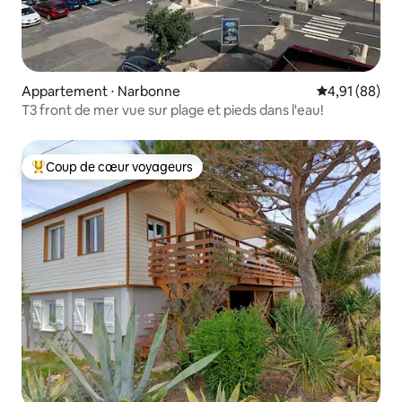
Appartement ⋅ Narbonne
Évaluation mo
4,91 (88)
T3 front de mer vue sur plage et pieds dans l'eau!
Coup de cœur voyageurs
Coups de cœur voyageurs les plus appréciés