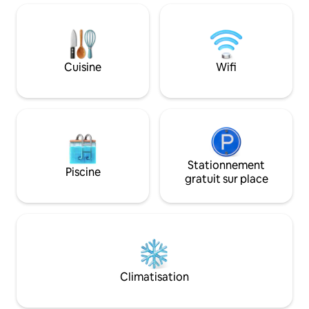
historique, à 2km de la célèbre plage des
commodités, une fo
Chalets. 15km de Narbonne ( Grands
vous pouvez jeter 
Buffets, Arena, Centre Ville, Autoroute
votre séjour! Bie
beach! Amélie.
Cuisine
Wifi
Stationnement
Piscine
gratuit sur place
Climatisation