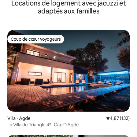
Locations de logement avec jacuzzi et
adaptés aux familles
Coup de cœur voyageurs
Coup de cœur voyageurs
Villa ⋅ Agde
Évaluation moy
4,87 (132)
La Villa du Triangle 4*- Cap D'Agde