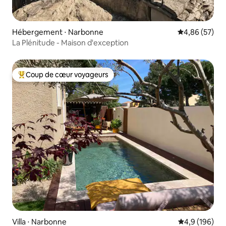
Hébergement ⋅ Narbonne
Évaluation mo
4,86 (57)
La Plénitude - Maison d'exception
Coup de cœur voyageurs
Coups de cœur voyageurs les plus appréciés
Villa ⋅ Narbonne
Évaluation mo
4,9 (196)