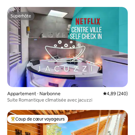
Superhôte
Superhôte
Appartement ⋅ Narbonne
Évaluation moy
4,89 (240)
Suite Romantique climatisée avec jacuzzi
Coup de cœur voyageurs
Coups de cœur voyageurs les plus appréciés