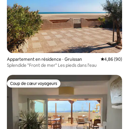
Appartement en résidence ⋅ Gruissan
Évaluation mo
4,86 (90)
Splendide "Front de mer" Les pieds dans l'eau
Coup de cœur voyageurs
Coup de cœur voyageurs