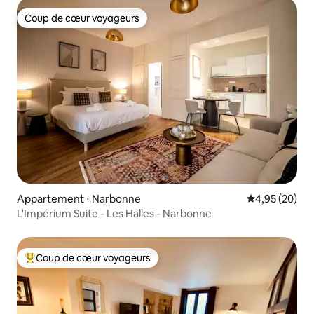
Coup de cœur voyageurs
Coup de cœur voyageurs
Appartement ⋅ Narbonne
Évaluation mo
4,95 (20)
L'Impérium Suite - Les Halles - Narbonne
Coup de cœur voyageurs
Coups de cœur voyageurs les plus appréciés