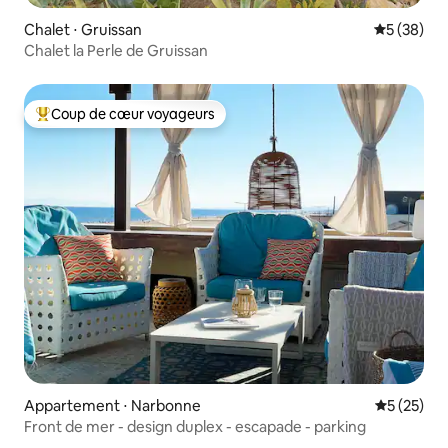
Chalet ⋅ Gruissan
Évaluation
5 (38)
Chalet la Perle de Gruissan
Coup de cœur voyageurs
Coups de cœur voyageurs les plus appréciés
Appartement ⋅ Narbonne
Évaluation
5 (25)
Front de mer - design duplex - escapade - parking