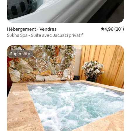
Hébergement ⋅ Vendres
Évaluation moy
4,96 (201)
Sukha Spa - Suite avec Jacuzzi privatif
Superhôte
Superhôte