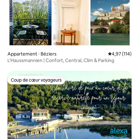
Appartement ⋅ Béziers
Évaluation moy
4,97 (114)
L'Haussmannien | Confort, Central, Clim & Parking
Coup de cœur voyageurs
Coup de cœur voyageurs