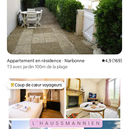
Appartement en résidence ⋅ Narbonne
Évaluation mo
4,9 (169)
T3 avec jardin 100m de la plage
Coup de cœur voyageurs
Coups de cœur voyageurs les plus appréciés