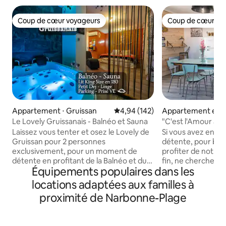
Coup de cœur voyageurs
Coup de cœur vo
Coup de cœur voyageurs
Coup de cœur vo
Appartement ⋅ Gruissan
Évaluation moyenne sur la base 
4,94 (142)
Appartement en r
⋅ Narbonne
Le Lovely Gruissanais - Balnéo et Sauna
"C'est l'Amour à la 
Laissez vous tenter et osez le Lovely de
Si vous avez envi
Gruissan pour 2 personnes
détente, pour bou
exclusivement, pour un moment de
profiter de notre 
détente en profitant de la Balnéo et du
fin, ne cherchez p
Équipements populaires dans les
Sauna. Dans un quartier calme de la ville,
endroit! Situé au
avec son lit King Size. Le Lovely
petite résidence,
locations adaptées aux familles à
Gruissanais n'est pas disponible ? Pensez
la plage, cet app
proximité de Narbonne-Plage
a regarder Le Lovely Narbonnais ! Petit
avec amour, et éq
déjeuner inclus la première nuit. Vous
que votre expérien
êtes 600mètres du port, 1km du centre
agréable. Proche d