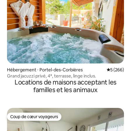
Hébergement ⋅ Portel-des-Corbières
Évaluation 
5 (266)
Grand jacuzzi privé, 4*, terrasse, linge inclus.
Locations de maisons acceptant les
familles et les animaux
Coup de cœur voyageurs
Coup de cœur voyageurs