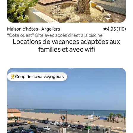
Maison d'hôtes ⋅ Argeliers
Évaluation moy
4,95 (110)
“Cote ouest” Gîte avec accès direct à la piscine
Locations de vacances adaptées aux
familles et avec wifi
Coup de cœur voyageurs
Coups de cœur voyageurs les plus appréciés