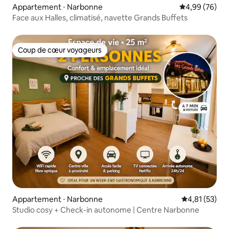
Appartement ⋅ Narbonne
Évaluation mo
4,99 (76)
Face aux Halles, climatisé, navette Grands Buffets
Coup de cœur voyageurs
Coup de cœur voyageurs
Appartement ⋅ Narbonne
Évaluation mo
4,81 (53)
Studio cosy + Check-in autonome | Centre Narbonne