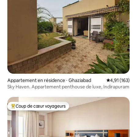
Appartement en résidence ⋅ Ghaziabad
Évaluation moy
4,91 (163)
Sky Haven. Appartement penthouse de luxe, Indirapuram
Coup de cœur voyageurs
Coups de cœur voyageurs les plus appréciés