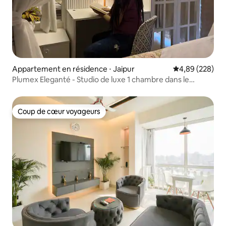
Appartement en résidence ⋅ Jaipur
Évaluation moy
4,89 (228)
Plumex Eleganté - Studio de luxe 1 chambre dans le
centre-ville
Coup de cœur voyageurs
Coup de cœur voyageurs