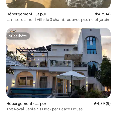
Hébergement ⋅ Jaipur
Évaluation m
4,75 (4)
La nature amer | Villa de 3 chambres avec piscine et jardin
Superhôte
Superhôte
Hébergement ⋅ Jaipur
Évaluation m
4,89 (9)
The Royal Captain's Deck par Peace House