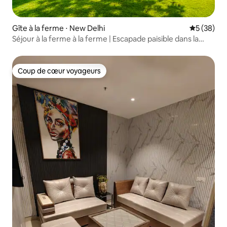
Gîte à la ferme ⋅ New Delhi
Évaluation
5 (38)
Séjour à la ferme à la ferme | Escapade paisible dans la
nature
Coup de cœur voyageurs
Coup de cœur voyageurs