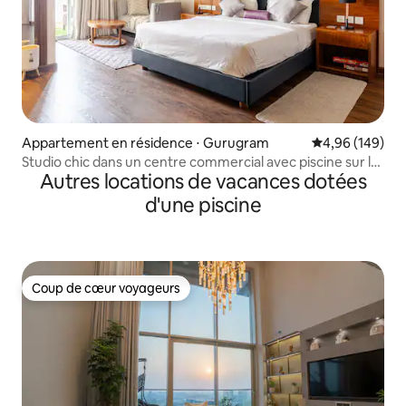
Appartement en résidence ⋅ Gurugram
Évaluation moy
4,96 (149)
Studio chic dans un centre commercial avec piscine sur le
Autres locations de vacances dotées
toit
d'une piscine
Coup de cœur voyageurs
Coup de cœur voyageurs