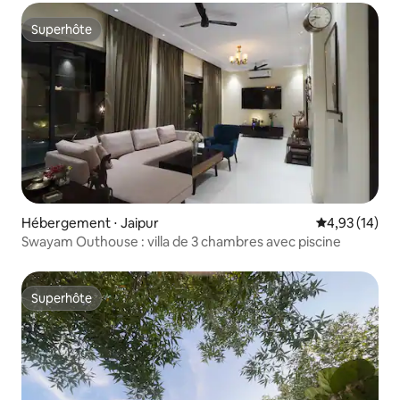
Superhôte
Superhôte
Hébergement ⋅ Jaipur
Évaluation mo
4,93 (14)
Swayam Outhouse : villa de 3 chambres avec piscine
Superhôte
Superhôte