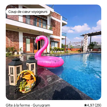
Coup de cœur voyageurs
Coup de cœur voyageurs
Gîte à la ferme ⋅ Gurugram
Évaluation mo
4,97 (29)