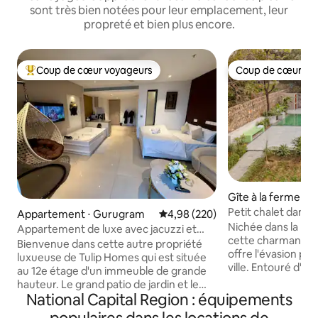
sont très bien notées pour leur emplacement, leur
propreté et bien plus encore.
Coup de cœur voyageurs
Coup de cœur vo
Coups de cœur voyageurs les plus appréciés
Coup de cœur vo
Gîte à la ferme ⋅ 
Petit chalet dans 
Appartement ⋅ Gurugram
Évaluation moyenne sur la base 
4,98 (220)
Lane
Nichée dans la banl
Appartement de luxe avec jacuzzi et
cette charmante 
patio de jardin
Bienvenue dans cette autre propriété
offre l'évasion parf
luxueuse de Tulip Homes qui est située
ville. Entouré d'u
au 12e étage d'un immeuble de grande
luxuriante, il offre
hauteur. Le grand patio de jardin et le
pour se détendre 
National Capital Region : équipements
jacuzzi 2 places le rendent unique en
Profitez d'une bai
classe. L'endroit est parfait pour se