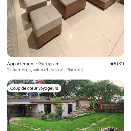
Appartement ⋅ Gurugram
Évaluation
5 (31)
2 chambres, salon et cuisine | Piscine à
débordement | Balcon | 10e étage
Coup de cœur voyageurs
Coup de cœur voyageurs