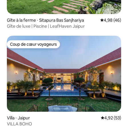
Gîte à la ferme ⋅ Sitapura Bas Sanjhariya
Évaluation mo
4,98 (46)
Gîte de luxe | Piscine | LeafHaven Jaipur
Coup de cœur voyageurs
Coup de cœur voyageurs
Villa ⋅ Jaipur
Évaluation mo
4,92 (53)
VILLA BOHO