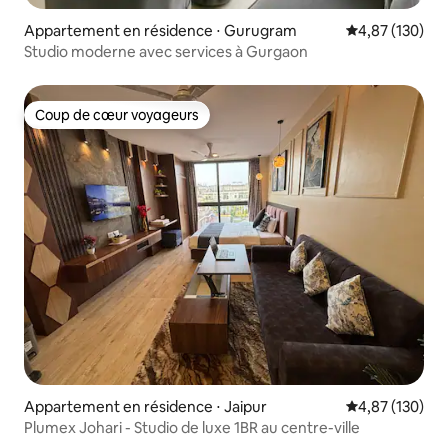
Appartement en résidence ⋅ Gurugram
Évaluation moy
4,87 (130)
Studio moderne avec services à Gurgaon
Coup de cœur voyageurs
Coup de cœur voyageurs
Appartement en résidence ⋅ Jaipur
Évaluation moy
4,87 (130)
Plumex Johari - Studio de luxe 1BR au centre-ville