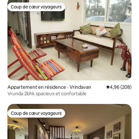
Coup de cœur voyageurs
Coup de cœur voyageurs
Appartement en résidence ⋅ Vrindavan
Évaluation moy
4,96 (208)
Vrunda 2bhk spacieux et confortable
Coup de cœur voyageurs
Coup de cœur voyageurs