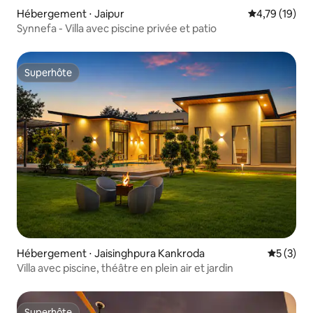
Hébergement ⋅ Jaipur
Évaluation mo
4,79 (19)
Synnefa - Villa avec piscine privée et patio
Superhôte
Superhôte
Hébergement ⋅ Jaisinghpura Kankroda
Évaluatio
5 (3)
Villa avec piscine, théâtre en plein air et jardin
Superhôte