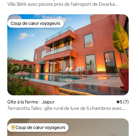
Villa 3bhk avec piscine près de l'aéroport de Dwarka
Expressway
Coup de cœur voyageurs
Coup de cœur voyageurs
Gîte à la ferme ⋅ Jaipur
Évaluatio
5 (7)
Terracotta Tales : gîte rural de luxe de 5 chambres avec
piscine et pelouse
Coup de cœur voyageurs
Coups de cœur voyageurs les plus appréciés