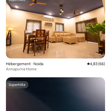
Superhôte
Hébergement ⋅ Noida
Évaluation mo
4,83 (66)
Annapurna Home
Superhôte
Superhôte