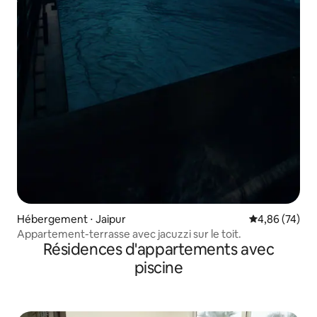
Hébergement ⋅ Jaipur
Évaluation mo
4,86 (74)
Appartement-terrasse avec jacuzzi sur le toit.
Résidences d'appartements avec
piscine