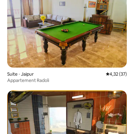
Suite ⋅ Jaipur
Évaluation mo
4,32 (37)
Appartement Radoli