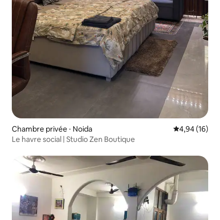
Chambre privée ⋅ Noida
Évaluation mo
4,94 (16)
Le havre social | Studio Zen Boutique