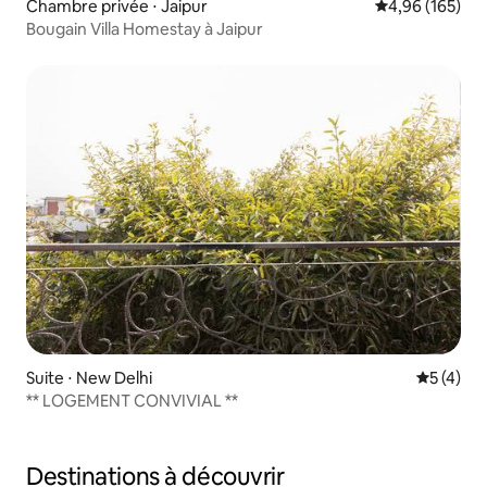
Chambre privée ⋅ Jaipur
Évaluation moy
4,96 (165)
Bougain Villa Homestay à Jaipur
Suite ⋅ New Delhi
Évaluatio
5 (4)
** LOGEMENT CONVIVIAL **
Destinations à découvrir