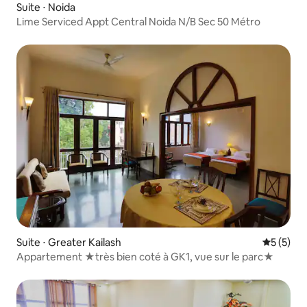
Suite ⋅ Noida
Lime Serviced Appt Central Noida N/B Sec 50 Métro
Suite ⋅ Greater Kailash
Évaluatio
5 (5)
Appartement ★très bien coté à GK1, vue sur le parc★