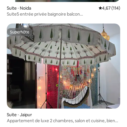
Suite ⋅ Noida
Évaluation moy
4,67 (114)
Suite5 entrée privée baignoire balcon
NoidaSec18Metro650m
Superhôte
Superhôte
Suite ⋅ Jaipur
Appartement de luxe 2 chambres, salon et cuisine, bien
aménagé | Jaipur Terracotta & Textiles