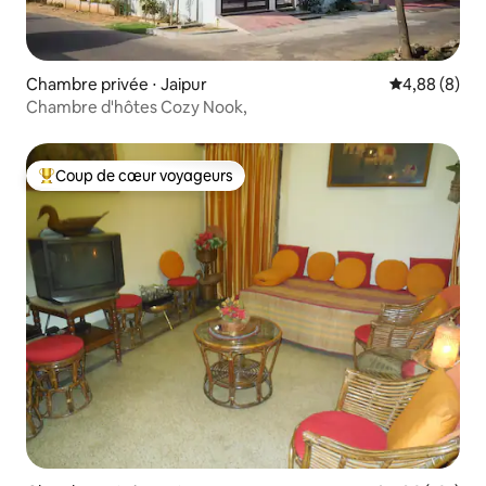
Chambre privée ⋅ Jaipur
Évaluation m
4,88 (8)
Chambre d'hôtes Cozy Nook,
Coup de cœur voyageurs
Coups de cœur voyageurs les plus appréciés