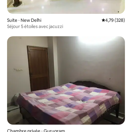
Suite ⋅ New Delhi
Évaluation moy
4,79 (328)
Séjour 5 étoiles avec jacuzzi
Chambre privée ⋅ Gurugram