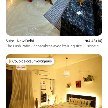
Suite ⋅ New Delhi
Évaluation mo
4,43 (14)
The Lush Patio - 2 chambres avec lits King size | Piscine et
Netflix
Coup de cœur voyageurs
Coups de cœur voyageurs les plus appréciés