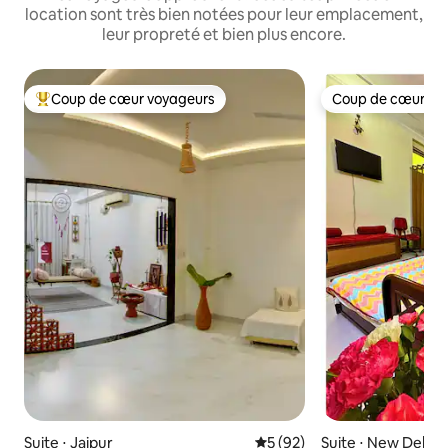
location sont très bien notées pour leur emplacement,
leur propreté et bien plus encore.
Coup de cœur voyageurs
Coup de cœur vo
Coups de cœur voyageurs les plus appréciés
Coup de cœur vo
Suite ⋅ Jaipur
Évaluation moyenne sur la b
5 (92)
Suite ⋅ New Delhi