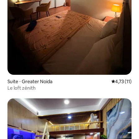
Suite ⋅ Greater Noida
Évaluation m
4,73 (11)
Le loft zénith