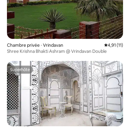
Chambre privée ⋅ Vrindavan
Évaluation m
4,91 (11)
Shree Krishna Bhakti Ashram @ Vrindavan Double
Superhôte
Superhôte