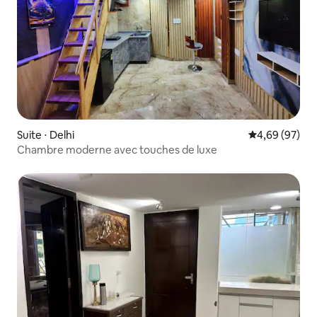
Suite ⋅ Delhi
Évaluation mo
4,69 (97)
Chambre moderne avec touches de luxe