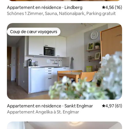
Appartement en résidence ⋅ Lindberg
Évaluation mo
4,56 (16)
Schönes 1 Zimmer, Sauna, Nationalpark, Parking gratuit
Coup de cœur voyageurs
Coup de cœur voyageurs
Appartement en résidence ⋅ Sankt Englmar
Évaluation mo
4,97 (61)
Appartement Angelika à St. Englmar