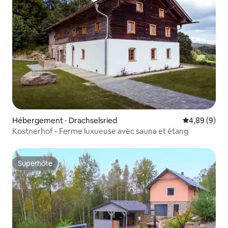
Hébergement ⋅ Drachselsried
Évaluation m
4,89 (9)
Kostnerhof - Ferme luxueuse avec sauna et étang
Superhôte
Superhôte