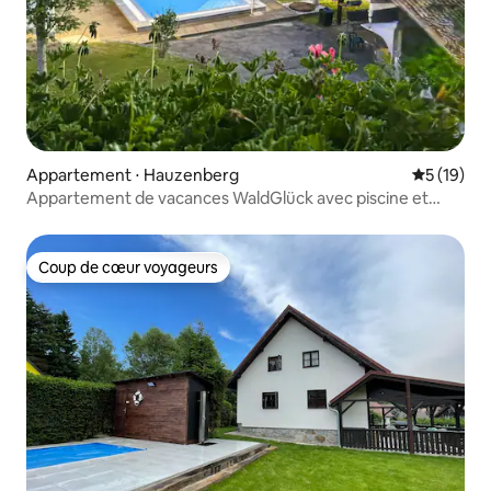
Appartement ⋅ Hauzenberg
Évaluation
5 (19)
Appartement de vacances WaldGlück avec piscine et
sauna
Coup de cœur voyageurs
Coup de cœur voyageurs