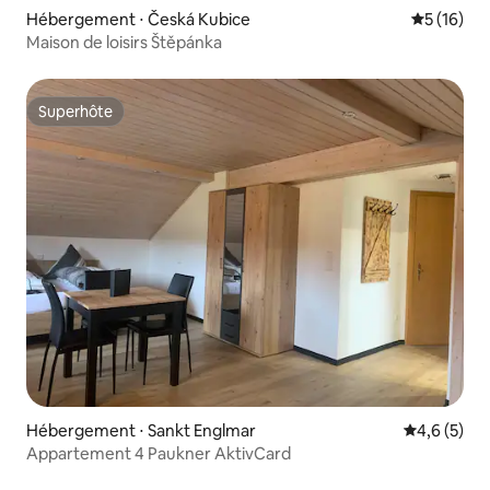
Hébergement ⋅ Česká Kubice
Évaluation
5 (16)
Maison de loisirs Štěpánka
Superhôte
Superhôte
Hébergement ⋅ Sankt Englmar
Évaluation 
4,6 (5)
Appartement 4 Paukner AktivCard