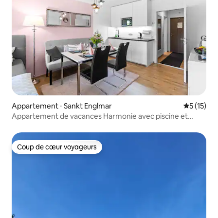
Appartement ⋅ Sankt Englmar
Évaluation
5 (15)
Appartement de vacances Harmonie avec piscine et
fitness
Coup de cœur voyageurs
Coup de cœur voyageurs