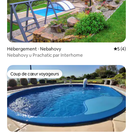
Hébergement ⋅ Nebahovy
Évaluatio
5 (4)
Nebahovy u Prachatic par Interhome
Coup de cœur voyageurs
Coup de cœur voyageurs