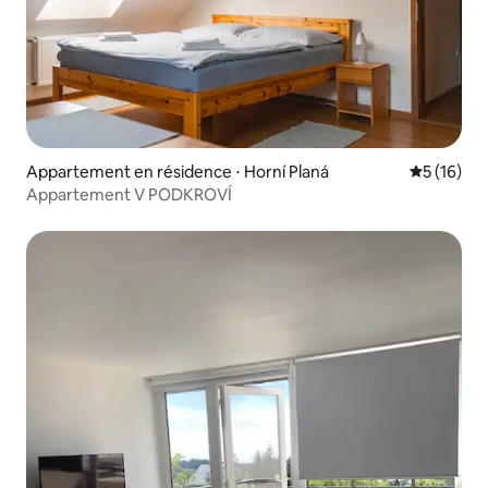
Appartement en résidence ⋅ Horní Planá
Évaluation
5 (16)
Appartement V PODKROVÍ