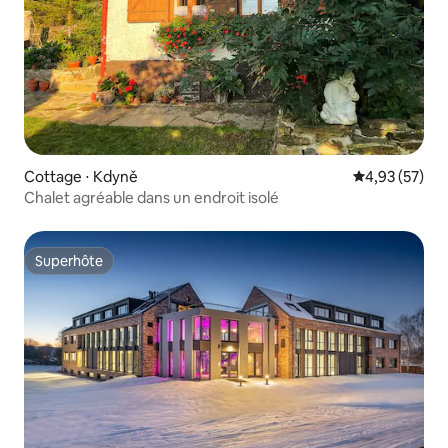
Cottage ⋅ Kdyně
Évaluation mo
4,93 (57)
Chalet agréable dans un endroit isolé
Superhôte
Superhôte