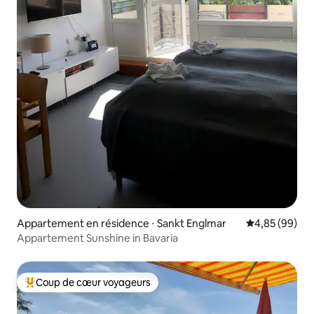
Appartement en résidence ⋅ Sankt Englmar
Évaluation mo
4,85 (99)
Appartement Sunshine in Bavaria
Coup de cœur voyageurs
Coups de cœur voyageurs les plus appréciés