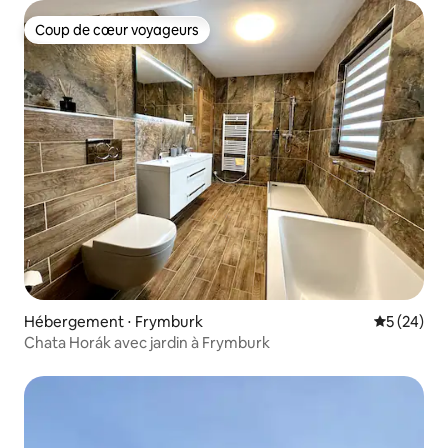
Coup de cœur voyageurs
Coup de cœur voyageurs
Hébergement ⋅ Frymburk
Évaluation
5 (24)
Chata Horák avec jardin à Frymburk