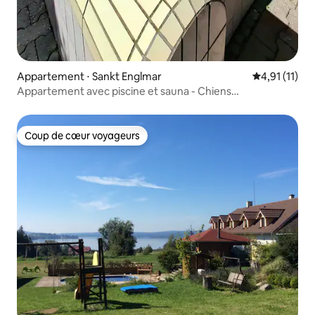
Appartement ⋅ Sankt Englmar
Évaluation m
4,91 (11)
Appartement avec piscine et sauna - Chiens
bienvenus + ActivCard
Coup de cœur voyageurs
Coup de cœur voyageurs