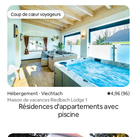
Lipno
Coup de cœur voyageurs
Coup de cœur voyageurs
Hébergement ⋅ Viechtach
Évaluation mo
4,96 (96)
Maison de vacances Riedbach Lodge 1
Résidences d'appartements avec
piscine