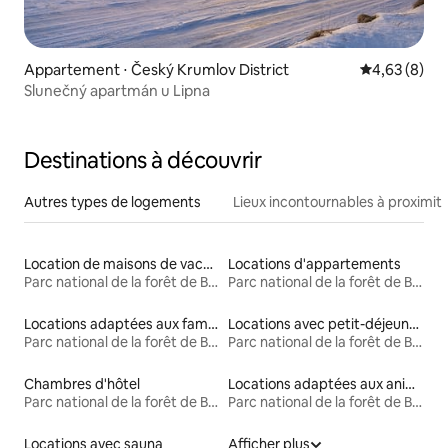
Appartement ⋅ Český Krumlov District
Évaluation m
4,63 (8)
Slunečný apartmán u Lipna
Destinations à découvrir
Autres types de logements
Lieux incontournables à proximit
Location de maisons de vacances
Locations d'appartements
Parc national de la forêt de Bavière
Parc national de la forêt de Bavière
Locations adaptées aux familles
Locations avec petit-déjeuner
Parc national de la forêt de Bavière
Parc national de la forêt de Bavière
Chambres d'hôtel
Locations adaptées aux animaux
Parc national de la forêt de Bavière
Parc national de la forêt de Bavière
Locations avec sauna
Afficher plus