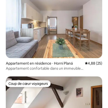
Appartement en résidence ⋅ Horní Planá
Évaluation mo
4,88 (25)
Appartement confortable dans un immeuble
d’appartements sur les rives du lac Lipno
Coup de cœur voyageurs
Coup de cœur voyageurs