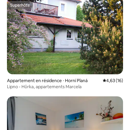
Superhôte
Superhôte
Appartement en résidence ⋅ Horní Planá
Évaluation mo
4,63 (16)
Lipno - Hůrka, appartements Marcela