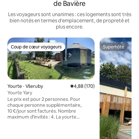
de Bavière
Les voyageurs sont unanimes : ces logements sont très
bien notés en termes d'emplacement, de propreté et
plus encore.
Coup de cœur voyageurs
Superhôte
Coup de cœur voyageurs
Superhôte
Yourte ⋅ Všeruby
Évaluation moyenne sur la base 
4,88 (170)
Yourte Yary
Le prix est pour 2 personnes. Pour
chaque personne supplémentaire,
10 €/jour sont facturés. Nombre
maximum d’invités : 4. La yourte
comprend un espace bien-être, qui est
payé sur place (20 €/jour). Ne vous
inquiétez pas, après la réservation, nous