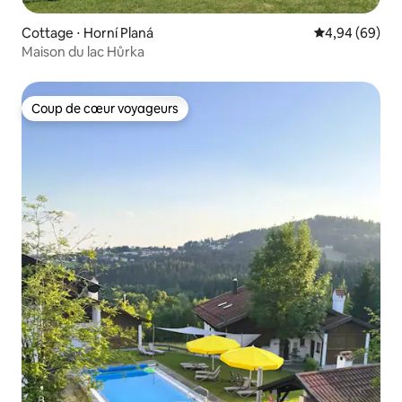
Cottage ⋅ Horní Planá
Évaluation mo
4,94 (69)
Maison du lac Hůrka
Coup de cœur voyageurs
Coup de cœur voyageurs