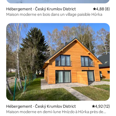
Hébergement ⋅ Český Krumlov District
Évaluation m
4,88 (8)
Maison moderne en bois dans un village paisible Hůrka
Hébergement ⋅ Český Krumlov District
Évaluation mo
4,92 (12)
Maison moderne en demi-lune Hnízdo à Hůrka près de