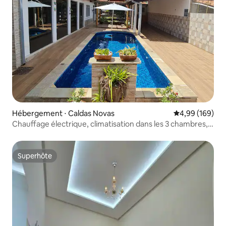
Hébergement ⋅ Caldas Novas
Évaluation moy
4,99 (169)
Chauffage électrique, climatisation dans les 3 chambres,
PET, WiFi/NetFlix
Superhôte
Superhôte