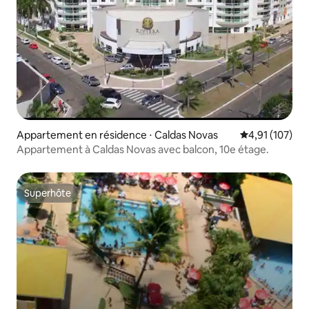
Appartement en résidence ⋅ Caldas Novas
Évaluation moy
4,91 (107)
Appartement à Caldas Novas avec balcon, 10e étage.
Superhôte
Superhôte