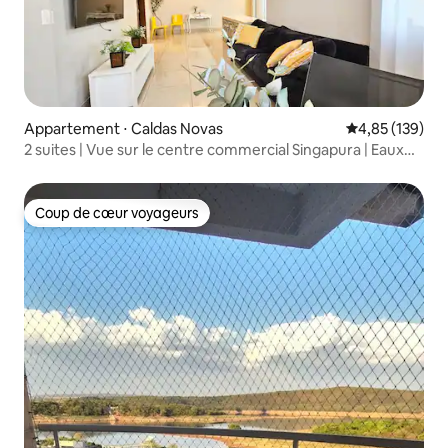
Appartement ⋅ Caldas Novas
Évaluation moy
4,85 (139)
2 suites | Vue sur le centre commercial Singapura | Eaux
thermales
Coup de cœur voyageurs
Coup de cœur voyageurs