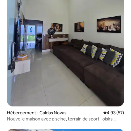
Hébergement ⋅ Caldas Novas
Évaluation mo
4,93 (57)
Nouvelle maison avec piscine, terrain de sport, loisirs
privés