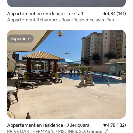
Appartement en résidence ⋅ Turista 1
Évaluation moy
4,84 (141)
Appartement 3 chambres Royal Residence avec Parc
Aquatique
Superhôte
Superhôte
Appartement en résidence ⋅ J Jeriquara
Évaluation moy
4,78 (132)
PRIVÉ DAS THERMAS 1, 7 PISCINES, 2Q, Garage, 7°