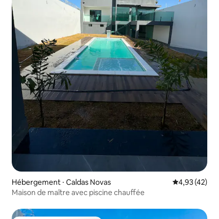
Hébergement ⋅ Caldas Novas
Évaluation mo
4,93 (42)
Maison de maître avec piscine chauffée