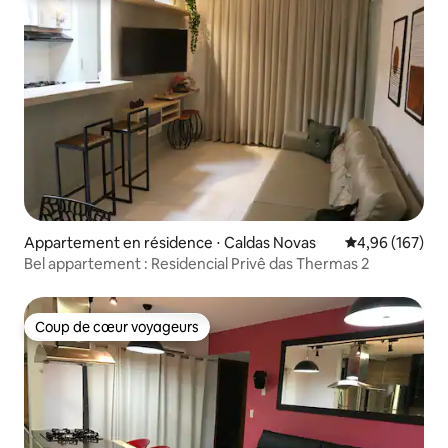
Appartement en résidence ⋅ Caldas Novas
Évaluation moy
4,96 (167)
Bel appartement : Residencial Privê das Thermas 2
Coup de cœur voyageurs
Coup de cœur voyageurs