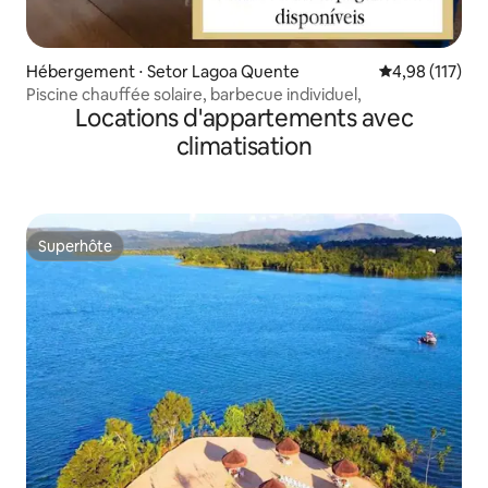
Hébergement ⋅ Setor Lagoa Quente
Évaluation moy
4,98 (117)
Piscine chauffée solaire, barbecue individuel,
Locations d'appartements avec
climatisation
Superhôte
Superhôte