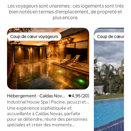
Les voyageurs sont unanimes : ces logements sont très
bien notés en termes d'emplacement, de propreté et
plus encore.
Coup de cœur voyageurs
Coup de cœur vo
Coup de cœur voyageurs
Coup de cœur vo
Hébergement ⋅ Caldas Nova
Évaluation moyenne sur la base
4,95 (20)
s
Industrial House Spa | Piscine, jacuzzi et
sauna
Une expérience sophistiquée et
accueillante à Caldas Novas, parfaite
pour se détendre, réunir des personnes
spéciales et créer des moments
inoubliables. Avec ses intérieurs