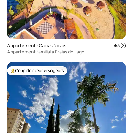
Appartement ⋅ Caldas Novas
Évaluatio
5 (3)
Appartement familial à Praias do Lago
Coup de cœur voyageurs
Coups de cœur voyageurs les plus appréciés