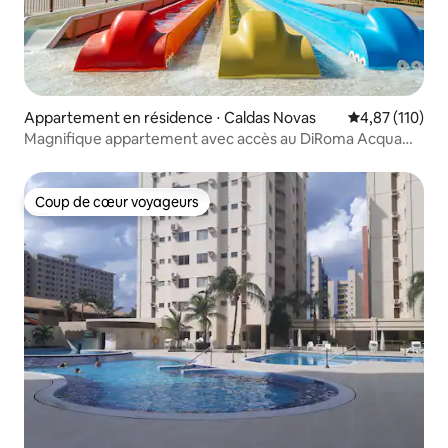
Appartement en résidence ⋅ Caldas Novas
Évaluation moy
4,87 (110)
Magnifique appartement avec accès au DiRoma Acqua
Park, paiement en 6 fois
Coup de cœur voyageurs
Coup de cœur voyageurs