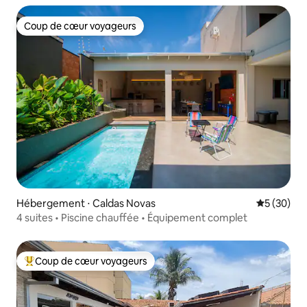
Coup de cœur voyageurs
Coup de cœur voyageurs
Hébergement ⋅ Caldas Novas
Évaluation
5 (30)
4 suites • Piscine chauffée • Équipement complet
Coup de cœur voyageurs
Coups de cœur voyageurs les plus appréciés