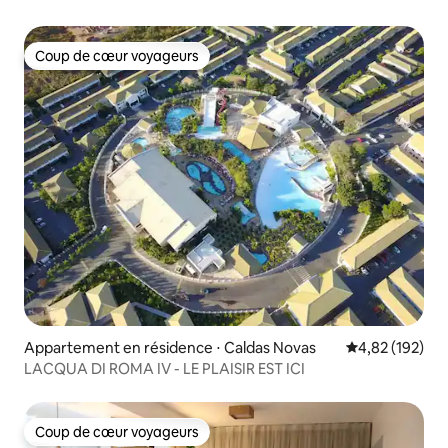
Coup de cœur voyageurs
Coup de cœur voyageurs
Appartement en résidence ⋅ Caldas Novas
Évaluation moy
4,82 (192)
LACQUA DI ROMA IV - LE PLAISIR EST ICI
Coup de cœur voyageurs
Coup de cœur voyageurs