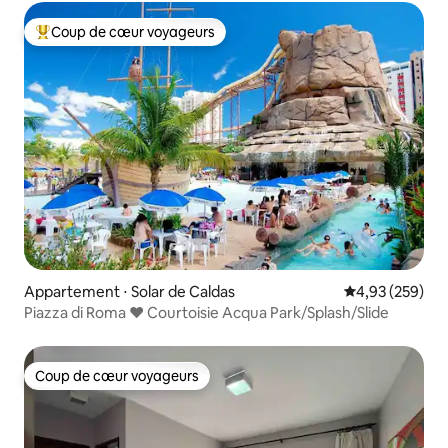
Coup de cœur voyageurs
Coups de cœur voyageurs les plus appréciés
Appartement ⋅ Solar de Caldas
Évaluation moy
4,93 (259)
Piazza di Roma ♥ Courtoisie Acqua Park/Splash/Slide
Coup de cœur voyageurs
Coup de cœur voyageurs