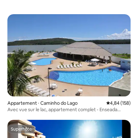
Appartement ⋅ Caminho do Lago
Évaluation moy
4,84 (158)
Avec vue sur le lac, appartement complet - Enseada
Náutico
Superhôte
Superhôte