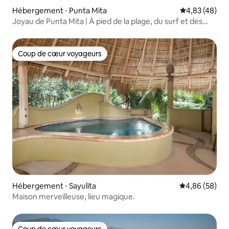
Hébergement ⋅ Punta Mita
Évaluation mo
4,83 (48)
Joyau de Punta Mita | À pied de la plage, du surf et des
restaurants
Coup de cœur voyageurs
Coup de cœur voyageurs
Hébergement ⋅ Sayulita
Évaluation mo
4,86 (58)
Maison merveilleuse, lieu magique.
Coup de cœur voyageurs