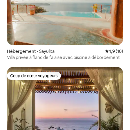
Hébergement ⋅ Sayulita
Évaluation m
4,9 (10)
Villa privée à flanc de falaise avec piscine à débordement
Coup de cœur voyageurs
Coup de cœur voyageurs