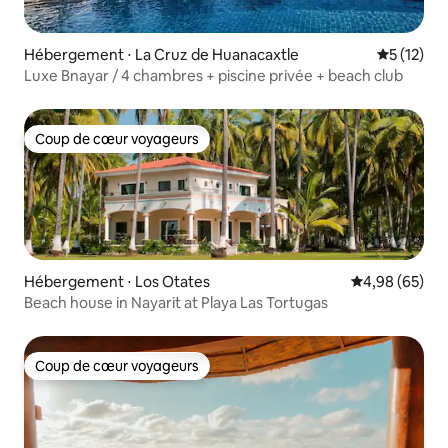
Hébergement ⋅ La Cruz de Huanacaxtle
Évaluation
5 (12)
Luxe Bnayar / 4 chambres + piscine privée + beach club
Coup de cœur voyageurs
Coup de cœur voyageurs
Hébergement ⋅ Los Otates
Évaluation mo
4,98 (65)
Beach house in Nayarit at Playa Las Tortugas
Coup de cœur voyageurs
Coup de cœur voyageurs