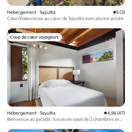
Hébergement ⋅ Sayulita
Évaluatio
5 (3)
Casa chaleureuse au cœur de Sayulita avec piscine privée
Coup de cœur voyageurs
Coup de cœur voyageurs
Hébergement ⋅ Sayulita
Évaluation mo
4,96 (47)
Bienvenue au paradis : luxueuse oasis de 2 chambres avec
piscine