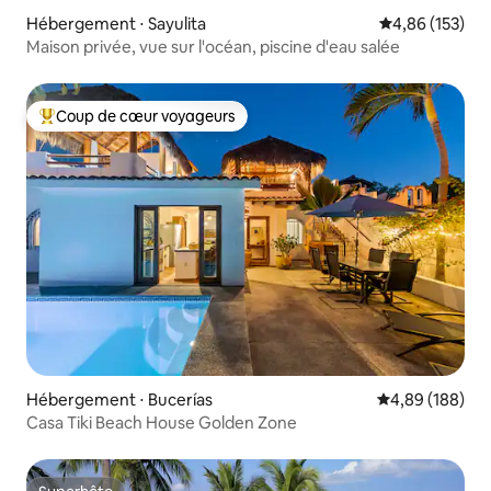
Hébergement ⋅ Sayulita
Évaluation moy
4,86 (153)
Maison privée, vue sur l'océan, piscine d'eau salée
Coup de cœur voyageurs
Coups de cœur voyageurs les plus appréciés
Hébergement ⋅ Bucerías
Évaluation moy
4,89 (188)
Casa Tiki Beach House Golden Zone