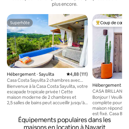
plus encore.
Superhôte
Coup de cœur 
Superhôte
Coups de cœur vo
Hébergement ⋅ Sayulita
Évaluation moyenne sur la base 
4,88 (111)
Casa Costa Sayulita 2 chambres avec
Hébergement ⋅ Say
piscine privée et vue
Bienvenue à la Casa Costa Sayulita, votre
CASA BRILLANTE - 
escapade tropicale privée ! Cette
de maisons de la p
Bonjour ! Veuillez 
maison moderne de 2 chambres et
complète pour vou
2,5 salles de bains peut accueillir jusqu'à
maison répondra à vos 
6 personnes et dispose d'un espace de
est fixé. Casa Brillante est une maison
vie intérieur-extérieur unique, d'une
Équipements populaires dans les
moderne et chic d
piscine privée, d'une cuisine
située à un pâté d
entièrement équipée, de plusieurs
maisons en location à Nayarit