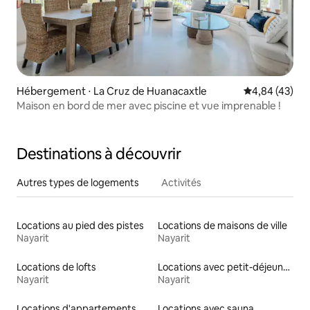
Hébergement ⋅ La Cruz de Huanacaxtle
Évaluation mo
4,84 (43)
Maison en bord de mer avec piscine et vue imprenable !
Destinations à découvrir
Autres types de logements
Activités
Locations au pied des pistes
Locations de maisons de ville
Nayarit
Nayarit
Locations de lofts
Locations avec petit-déjeuner
Nayarit
Nayarit
Locations d'appartements
Locations avec sauna