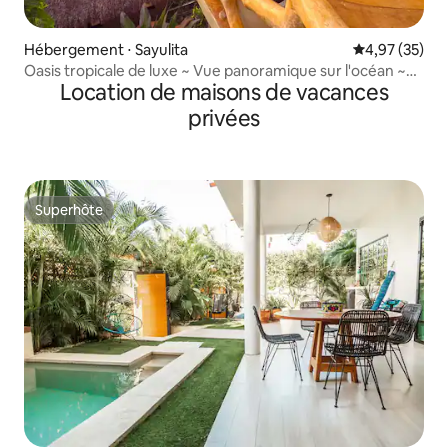
Hébergement ⋅ Sayulita
Évaluation mo
4,97 (35)
Oasis tropicale de luxe ~ Vue panoramique sur l'océan ~
Location de maisons de vacances
Piscine chauffée
privées
Superhôte
Superhôte