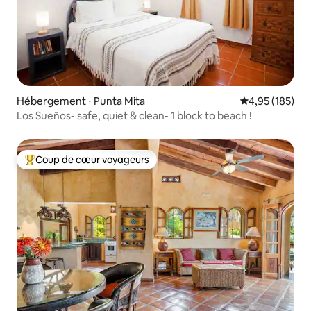
Hébergement ⋅ Punta Mita
Évaluation moy
4,95 (185)
Los Sueños- safe, quiet & clean- 1 block to beach !
Coup de cœur voyageurs
Coups de cœur voyageurs les plus appréciés