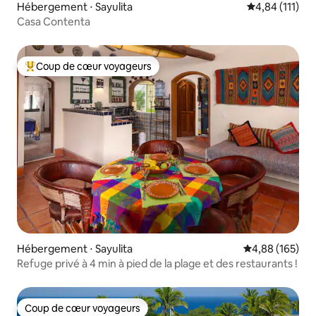
Hébergement ⋅ Sayulita
Évaluation moy
4,84 (111)
Casa Contenta
Coup de cœur voyageurs
Coups de cœur voyageurs les plus appréciés
Hébergement ⋅ Sayulita
Évaluation moy
4,88 (165)
Refuge privé à 4 min à pied de la plage et des restaurants !
Coup de cœur voyageurs
Coup de cœur voyageurs