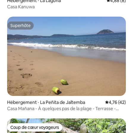
Hébergement ⋅ La Laguna
Évaluation m
4,88 (8)
Casa Kanuwa
Superhôte
Superhôte
Hébergement ⋅ La Peñita de Jaltemba
Évaluation mo
4,76 (42)
Casa Mañana - À quelques pas de la plage - Terrasse -
Jardin
Coup de cœur voyageurs
Coup de cœur voyageurs