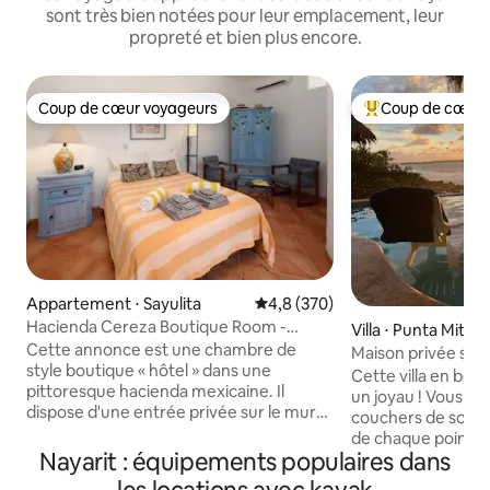
sont très bien notées pour leur emplacement, leur
propreté et bien plus encore.
Coup de cœur voyageurs
Coup de cœur 
Coup de cœur voyageurs
Coups de cœur vo
Appartement ⋅ Sayulita
Évaluation moyenne sur la base
4,8 (370)
Hacienda Cereza Boutique Room -
Villa ⋅ Punta Mita
piscine, A/C, parking
Cette annonce est une chambre de
Maison privée spe
style boutique « hôtel » dans une
mer
Cette villa en bor
pittoresque hacienda mexicaine. Il
un joyau ! Vous au
dispose d'une entrée privée sur le mur
couchers de solei
de la cour, d'un lit queen, d'une salle de
de chaque point de
bain/douche complète et privée, et
Nayarit : équipements populaires dans
meilleur : vous ap
d'une kitchenette avec réfrigérateur
notre petite plage