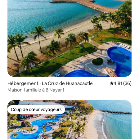
Hébergement ⋅ La Cruz de Huanacaxtle
Évaluation mo
4,81 (36)
Maison familiale à B Nayar !
Coup de cœur voyageurs
Coup de cœur voyageurs