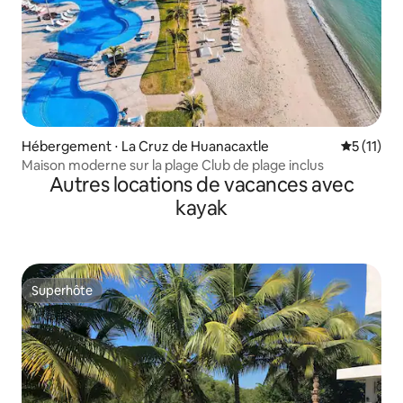
Hébergement ⋅ La Cruz de Huanacaxtle
Évaluatio
5 (11)
Maison moderne sur la plage Club de plage inclus
Autres locations de vacances avec
kayak
Superhôte
Superhôte