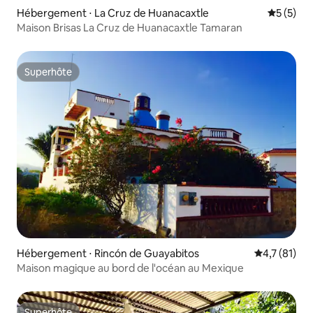
Hébergement ⋅ La Cruz de Huanacaxtle
Évaluatio
5 (5)
Maison Brisas La Cruz de Huanacaxtle Tamaran
Superhôte
Superhôte
Hébergement ⋅ Rincón de Guayabitos
Évaluation m
4,7 (81)
Maison magique au bord de l'océan au Mexique
Superhôte