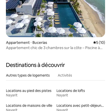
Appartement ⋅ Bucerías
Évaluation
5 (10)
Appartement chic de 3 chambres sur la côte – Piscine à
débordement + plage
Destinations à découvrir
Autres types de logements
Activités
Locations au pied des pistes
Locations de lofts
Nayarit
Nayarit
Locations de maisons de ville
Locations avec petit-déjeuner
Nayarit
Nayarit