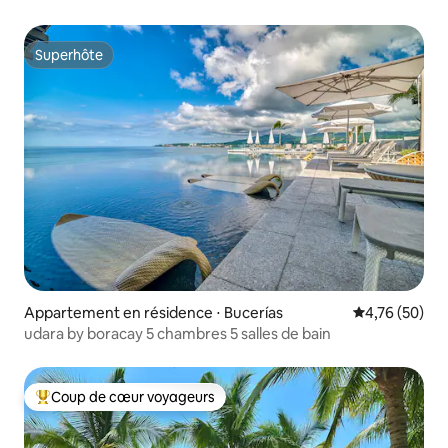
Superhôte
Superhôte
Appartement en résidence ⋅ Bucerías
Évaluation mo
4,76 (50)
udara by boracay 5 chambres 5 salles de bain
Coup de cœur voyageurs
Coups de cœur voyageurs les plus appréciés