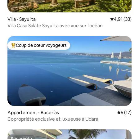
Villa ⋅ Sayulita
Évaluation mo
4,91 (33)
Villa Casa Salate Sayulita avec vue sur l'océan
Coup de cœur voyageurs
Coups de cœur voyageurs les plus appréciés
Appartement ⋅ Bucerías
Évaluation
5 (17)
Copropriété exclusive et luxueuse à Udara
Superhôte