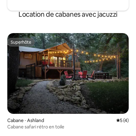
Location de cabanes avec jacuzzi
Superhôte
Superhôte
Cabane ⋅ Ashland
Évaluatio
5 (4)
Cabane safari rétro en toile