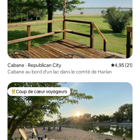
Cabane ⋅ Republican City
Évaluation mo
4,95 (21)
Cabane au bord d'un lac dans le comté de Harlan
Coup de cœur voyageurs
Coups de cœur voyageurs les plus appréciés