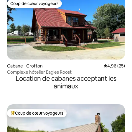
Coup de cœur voyageurs
Coup de cœur voyageurs
Cabane ⋅ Crofton
Évaluation mo
4,96 (25)
Complexe hôtelier Eagles Roost
Location de cabanes acceptant les
animaux
Coup de cœur voyageurs
Coups de cœur voyageurs les plus appréciés