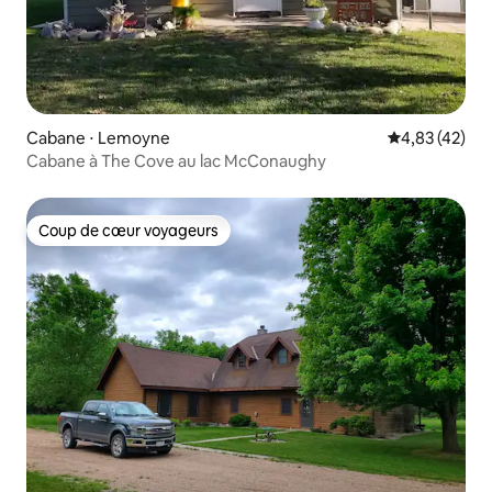
Cabane ⋅ Lemoyne
Évaluation mo
4,83 (42)
Cabane à The Cove au lac McConaughy
Coup de cœur voyageurs
Coup de cœur voyageurs