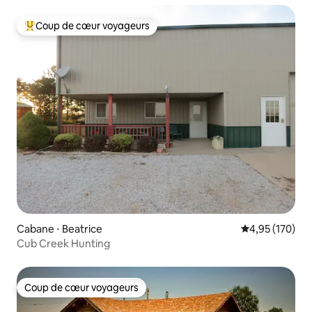
Coup de cœur voyageurs
Coups de cœur voyageurs les plus appréciés
Cabane ⋅ Beatrice
Évaluation moy
4,95 (170)
Cub Creek Hunting
Coup de cœur voyageurs
Coup de cœur voyageurs