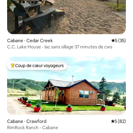
Cabane ⋅ Cedar Creek
Évaluation
5 (35)
C.C. Lake House - lac sans sillage 37 minutes de cws
Coup de cœur voyageurs
Coups de cœur voyageurs les plus appréciés
Cabane ⋅ Crawford
Évaluation
5 (82)
RimRock Ranch - Cabane