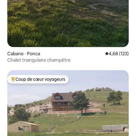
Cabane ⋅ Ponca
Évaluation moy
4,68 (123)
Chalet triangulaire champêtre
Coup de cœur voyageurs
Coups de cœur voyageurs les plus appréciés