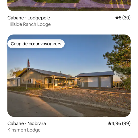
Cabane ⋅ Lodgepole
Évaluation
5 (30)
Hillside Ranch Lodge
Coup de cœur voyageurs
Coup de cœur voyageurs
Cabane ⋅ Niobrara
Évaluation mo
4,96 (99)
Kinsmen Lodge