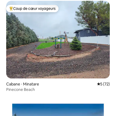
Coup de cœur voyageurs
Coups de cœur voyageurs les plus appréciés
Cabane ⋅ Minatare
Évaluation
5 (72)
Pinecone Beach