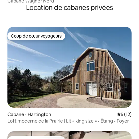
Cabane Wagner Nord
Location de cabanes privées
Coup de cœur voyageurs
Coup de cœur voyageurs
Cabane ⋅ Hartington
Évaluation
5 (12)
Loft moderne de la Prairie | Lit « king size » • Étang • Foyer