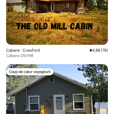
Cabane ⋅ Crawford
Évaluation mo
4,88 (78)
Cabane Old Mill
Coup de cœur voyageurs
Coup de cœur voyageurs