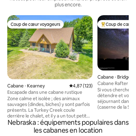
plus encore.
Coup de cœur voyageurs
Coup de cœur 
Coup de cœur voyageurs
Coups de cœur vo
Cabane ⋅ Bridgepo
Cabane Rafter Laz
Cabane ⋅ Kearney
Évaluation moyenne sur la base 
4,87 (123)
Si vous cherchez 
Escapade dans une cabane rustique
détendre et vous r
Zone calme et isolée ; des animaux
séjournant dans un
sauvages (dindes, biches) y sont parfois
(caserne de la Se
présents. La Turkey Creek coule
mondiale), c'est l'en
derrière le chalet, et il y a un tout petit
d'un logement co
Nebraska : équipements populaires dans
étang devant le chalet dans lequel il est
calme, paisible et 
possible de pêcher. Il y a un « fort » pour
les cabanes en location
rivière North Platt
enfants à l'ouest du chalet principal,
nombreux attraits