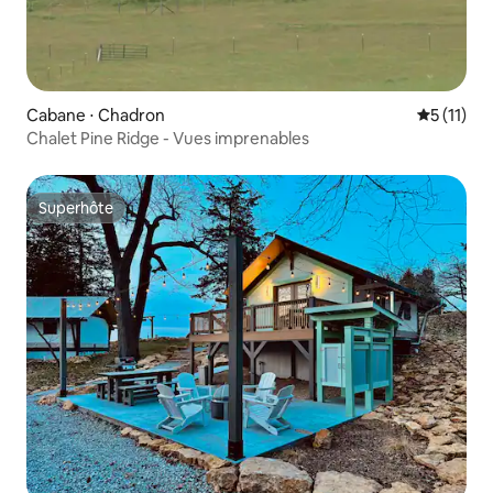
Cabane ⋅ Chadron
Évaluatio
5 (11)
Chalet Pine Ridge - Vues imprenables
Superhôte
Superhôte