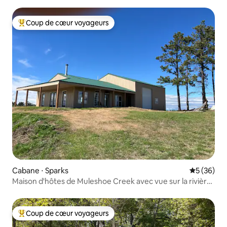
Coup de cœur voyageurs
Coups de cœur voyageurs les plus appréciés
Cabane ⋅ Sparks
Évaluation
5 (36)
Maison d'hôtes de Muleshoe Creek avec vue sur la rivière
Niobrara
Coup de cœur voyageurs
Coups de cœur voyageurs les plus appréciés