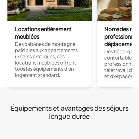
Locations entièrement
Nomades num
meublées
professionnel
déplacement
Des cabanes de montagne
paisibles aux appartements
Des hébergem
urbains pratiques, ces
confortables p
locations meublées offrent
professionnels
tous les équipements d'un
télétravail dis
logement standard.
et d'espaces de
Équipements et avantages des séjours
longue durée