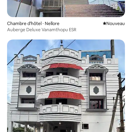
Chambre d'hôtel ⋅ Nellore
Nouvel hébe
Nouveau
Auberge Deluxe Vanamthopu ESR