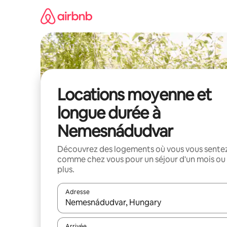
Aller
directement
au
contenu
Locations moyenne et
longue durée à
Nemesnádudvar
Découvrez des logements où vous vous sente
comme chez vous pour un séjour d'un mois ou
plus.
Adresse
Lorsque les résultats s'affichent, utilisez les flèc
Arrivée