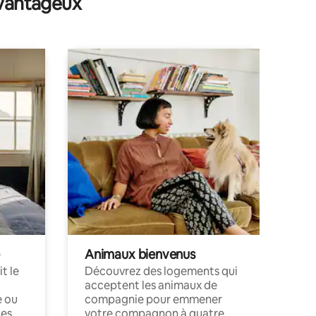
avantageux
Animaux bienvenus
t le
Découvrez des logements qui
acceptent les animaux de
e ou
compagnie pour emmener
ces
votre compagnon à quatre