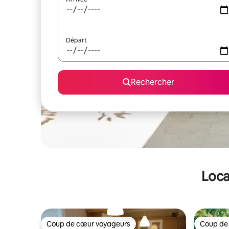
Départ
Rechercher
Loca
Coup de cœur voyageurs
Coup de
Coup de cœur voyageurs
Coup de