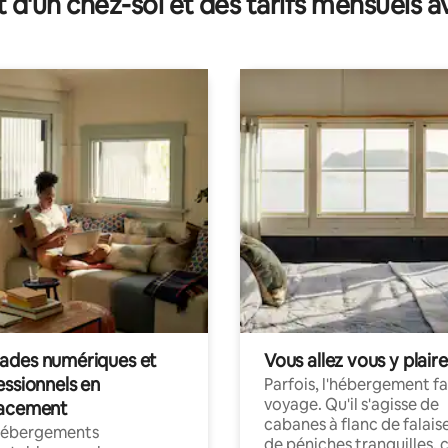
t d'un chez-soi et des tarifs mensuels 
des numériques et
Vous allez vous y plaire
essionnels en
Parfois, l'hébergement fai
voyage. Qu'il s'agisse de
acement
cabanes à flanc de falais
hébergements
de péniches tranquilles, 