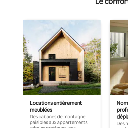
Le confor
Locations entièrement
Noma
meublées
prof
dépl
Des cabanes de montagne
paisibles aux appartements
Des 