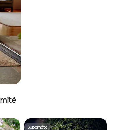
imité
Superhôte
Superhôte