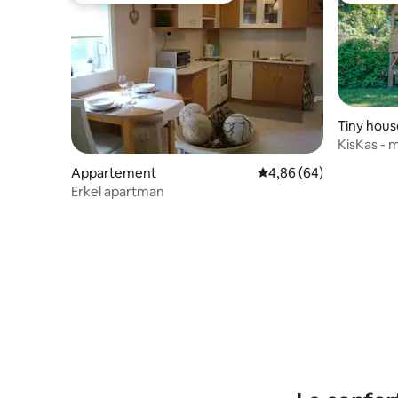
Tiny hous
KisKas - 
riveraine
Appartement
Évaluation moyenne sur
4,86 (64)
Erkel apartman