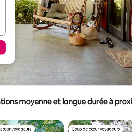
tions moyenne et longue durée à prox
 cœur voyageurs
Coup de cœur voyageurs
 cœur voyageurs
Coup de cœur voyageurs