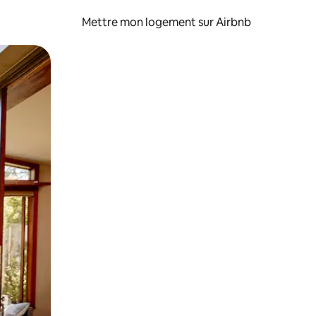
Mettre mon logement sur Airbnb
sant glisser.