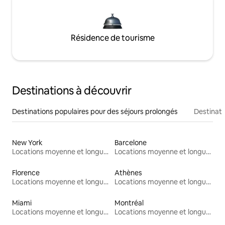
Résidence de tourisme
Destinations à découvrir
Destinations populaires pour des séjours prolongés
Destinati
New York
Barcelone
Locations moyenne et longue durée
Locations moyenne et longue durée
Florence
Athènes
Locations moyenne et longue durée
Locations moyenne et longue durée
Miami
Montréal
Locations moyenne et longue durée
Locations moyenne et longue durée