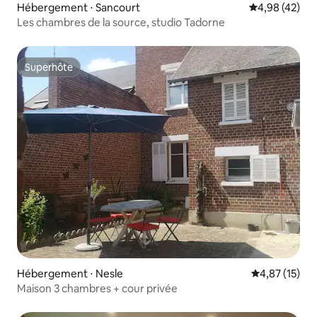
Hébergement ⋅ Sancourt
Évaluation mo
4,98 (42)
Les chambres de la source, studio Tadorne
Superhôte
Superhôte
Hébergement ⋅ Nesle
Évaluation mo
4,87 (15)
Maison 3 chambres + cour privée