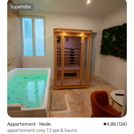
Superhôte
Superhôte
Appartement ⋅ Nesle
Évaluation moy
4,86 (124)
appartement cosy T2 spa & Sauna