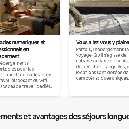
des numériques et
Vous allez vous y plaire
essionnels en
Parfois, l'hébergement fai
voyage. Qu'il s'agisse de
acement
cabanes à flanc de falais
hébergements
de péniches tranquilles, 
rtables pour les
locations sont dotées de
ssionnels nomades et en
caractéristiques uniques
ravail disposant du wifi
espaces de travail dédiés.
ments et avantages des séjours longu