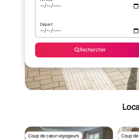
Départ
Rechercher
Loca
Coup de cœur voyageurs
Coup de
Coup de cœur voyageurs
Coup de