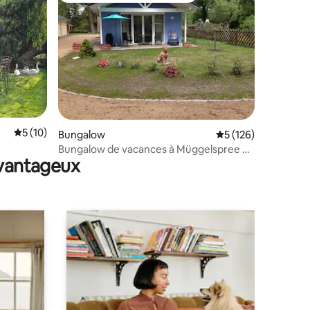
taires : 4,82 sur 5
Évaluation moyenne sur la base de 10 commentaires : 5 sur 5
5 (10)
Bungalow
Évaluation moyenne 
5 (126)
Bungalow de vacances à Müggelspree B1
avantageux
« Blue Sky »