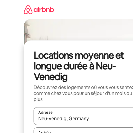
Aller
directement
au
contenu
Locations moyenne et
longue durée à Neu-
Venedig
Découvrez des logements où vous vous sente
comme chez vous pour un séjour d'un mois ou
plus.
Adresse
Lorsque les résultats s'affichent, utilisez les flèc
Arrivée