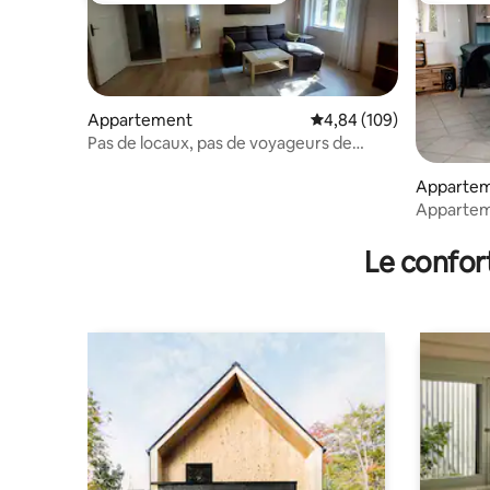
Appartement
Évaluation moyenne sur 
4,84 (109)
Pas de locaux, pas de voyageurs de
Berlin.
Apparte
Apparteme
Le confor