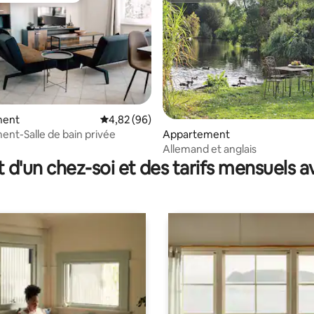
la base de 109 commentaires : 4,84 sur 5
ment
Évaluation moyenne sur la base de 96 commen
4,82 (96)
nt-Salle de bain privée
Appartement
Allemand et anglais
t d'un chez-soi et des tarifs mensuels 