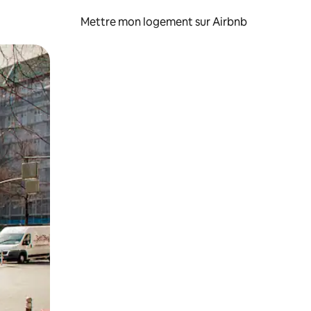
Mettre mon logement sur Airbnb
sant glisser.