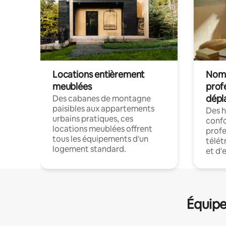
Locations entièrement
Noma
meublées
prof
dépl
Des cabanes de montagne
paisibles aux appartements
Des 
urbains pratiques, ces
confo
locations meublées offrent
profe
tous les équipements d'un
télét
logement standard.
et d'
Équipe