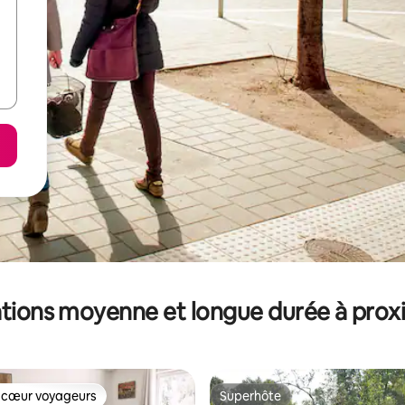
tions moyenne et longue durée à prox
 cœur voyageurs
Superhôte
 cœur voyageurs
Superhôte