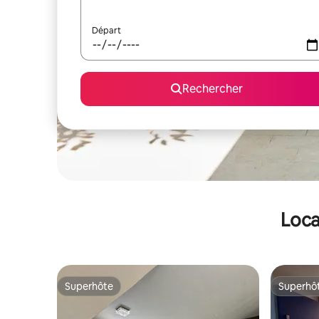
Départ
Rechercher
Loca
Superhôte
Superhô
Superhôte
Superhô