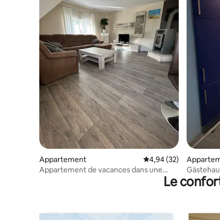
Appartement
Évaluation moyenne sur
4,94 (32)
Apparte
Appartement de vacances dans une
Gästehaus
Le confor
station de loisirs