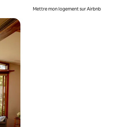
Mettre mon logement sur Airbnb
sant glisser.