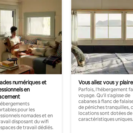
des numériques et
Vous allez vous y plaire
essionnels en
Parfois, l'hébergement fai
voyage. Qu'il s'agisse de
acement
cabanes à flanc de falais
hébergements
de péniches tranquilles, 
rtables pour les
locations sont dotées de
ssionnels nomades et en
caractéristiques uniques
ravail disposant du wifi
espaces de travail dédiés.