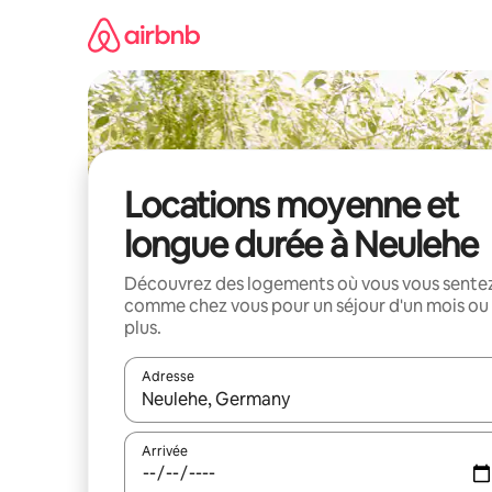
Aller
directement
au
contenu
Locations moyenne et
longue durée à Neulehe
Découvrez des logements où vous vous sente
comme chez vous pour un séjour d'un mois ou
plus.
Adresse
Lorsque les résultats s'affichent, utilisez les flèc
Arrivée