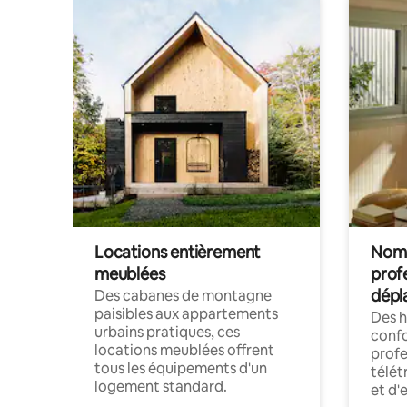
Locations entièrement
Noma
meublées
prof
dépl
Des cabanes de montagne
paisibles aux appartements
Des 
urbains pratiques, ces
confo
locations meublées offrent
profe
tous les équipements d'un
télét
logement standard.
et d'