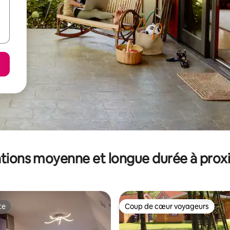
tions moyenne et longue durée à prox
te
Coup de cœur voyageurs
te
Coup de cœur voyageurs