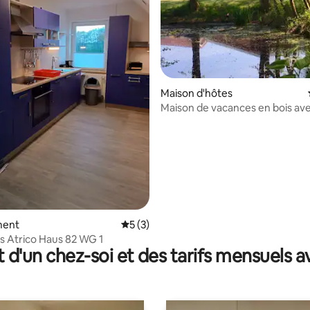
Maison d'hôtes
Maison de vacances en bois av
climatisation et sauna au bord d
 la base de 32 commentaires : 4,94 sur 5
ment
Évaluation moyenne sur la base de 3 co
5 (3)
 Atrico Haus 82 WG 1
t d'un chez-soi et des tarifs mensuels 