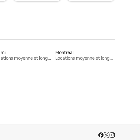
ami
Montréal
Locations moyenne et longue durée
Locations moyenne et longue durée