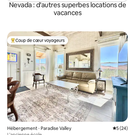
Nevada : d'autres superbes locations de
vacances
Coup de cœur voyageurs
Coups de cœur voyageurs les plus appréciés
Hébergement ⋅ Paradise Valley
Évaluation
5 (24)
L'ancienne école