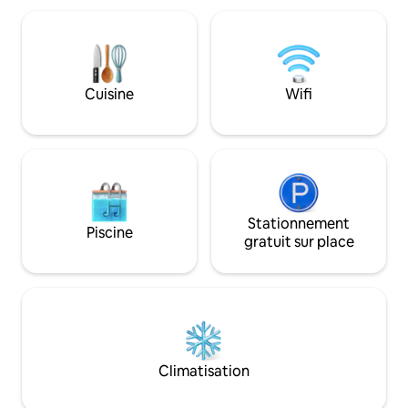
région de Mission Hills. À 20 minutes en
conçu pour se dé
voiture du Las Vegas Strip ou de Boulder
longue journée. 
City. L'espace extérieur comprend des
pratique, avec tou
chaises longues sur la terrasse de la
besoin pour passer
piscine récemment resurfaçée, une
Située dans le quar
Cuisine
Wifi
table extérieure avec des sièges/un coin
près d'un monumen
salon sur le patio couvert. Pour en savoir
cette maison offre
plus, consultez les détails.
commodité pour le 
Stationnement
Piscine
gratuit sur place
Climatisation