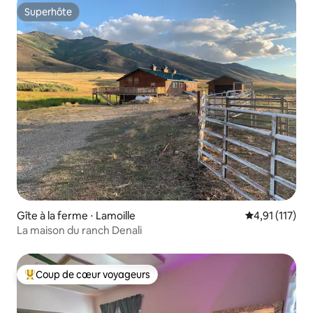
Superhôte
Superhôte
Gîte à la ferme ⋅ Lamoille
Évaluation mo
4,91 (117)
La maison du ranch Denali
Coup de cœur voyageurs
Coups de cœur voyageurs les plus appréciés