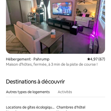
Hébergement ⋅ Pahrump
Évaluation mo
4,97 (67)
Maison d'hôtes, fermée, à 3 min de la piste de course !
Destinations à découvrir
Autres types de logements
Activités
Locations de gîtes écologiques
Chambres d'hôtel