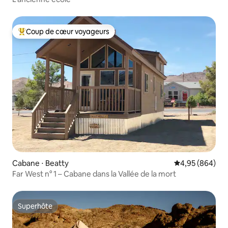
Coup de cœur voyageurs
Coups de cœur voyageurs les plus appréciés
Cabane ⋅ Beatty
Évaluation moy
4,95 (864)
Far West n° 1 – Cabane dans la Vallée de la mort
Superhôte
Superhôte