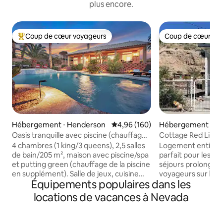
plus encore.
Coup de cœur voyageurs
Coup de cœur vo
Coups de cœur voyageurs les plus appréciés
Coup de cœur vo
Hébergement ⋅ Henderson
Évaluation moyenne sur la base 
4,96 (160)
Hébergement ⋅ El
Oasis tranquille avec piscine (chauffage
Cottage Red Light
en supplément) spa/mini-golf.
4 chambres (1 king/3 queens), 2,5 salles
Logement entier, p
de bain/205 m², maison avec piscine/spa
parfait pour les vo
et putting green (chauffage de la piscine
séjours prolongés,
en supplément). Salle de jeux, cuisine
voyageurs sur la 
Équipements populaires dans les
bien approvisionnée, salon avec
jusqu'aux restaura
télévision intelligente de 60 pouces,
aux parcs, aux bo
locations de vacances à Nevada
belle piscine chauffée et spa relaxant. La
Northern Railway. Profitez d'une
cascade et le putting green vous aident
connexion Wi-Fi fi
à profiter de la belle Henderson dans la
complète et d'un 