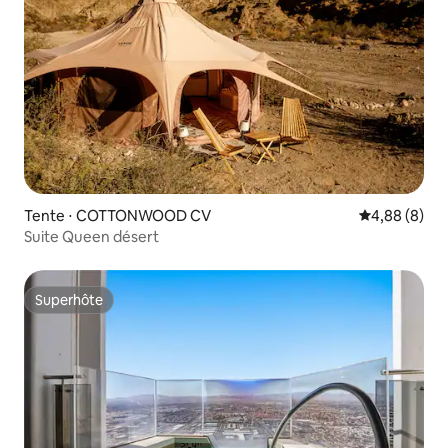
Tente ⋅ COTTONWOOD CV
Évaluation m
4,88 (8)
Suite Queen désert
Superhôte
Superhôte