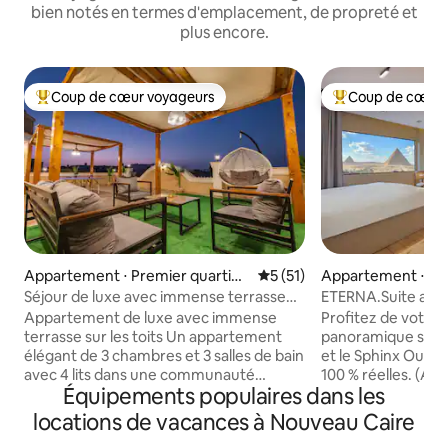
bien notés en termes d'emplacement, de propreté et
plus encore.
Coup de cœur voyageurs
Coup de cœur 
Coups de cœur voyageurs les plus appréciés
Coups de cœur vo
Appartement ⋅ Premier quartier
Évaluation moyenne sur la b
5 (51)
Appartement ⋅ Al
du Nouveau Caire
Séjour de luxe avec immense terrasse
ETERNA.Suite avec 
privée et vue sur la ville
pyramides et balc
Appartement de luxe avec immense
Profitez de votre 
terrasse sur les toits Un appartement
panoramique sur l
élégant de 3 chambres et 3 salles de bain
et le Sphinx Oui, l
avec 4 lits dans une communauté
100 % réelles. (As
Équipements populaires dans les
fermée calme. Profitez d'une immense
consulter nos aut
terrasse privée sur le toit avec vue sur la
Offrez-vous une v
locations de vacances à Nouveau Caire
ville, table de ping-pong, babyfoot,
toutes les pyrami