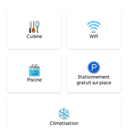
barbecue et coin repas extérieur. 7
n'importe où dans 
couchages, cuisine entièrement
contemporain ou 
équipée, espace de vie lumineux. Près
détendant dans le j
de Cairo Festival City, 5A, U Venues,
également à 10 min
Waterway et Downtown Mall, à 20 min
d'entrée des pyram
de l'aéroport, 30 min des pyramides et
mieux de votre sé
du GEM. L'appartement est au 3e étage
consulter nos expérience
Cuisine
Wifi
avec des escaliers uniquement (pas
engageons à offri
d'ascenseur), un portier aimable vous
l'hospitalité magiq
aide avec les bagages.
Stationnement
Piscine
gratuit sur place
Climatisation