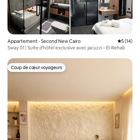
Appartement ⋅ Second New Cairo
Évaluation
5 (14)
Sway 01 | Suite d'hôtel exclusive avec jacuzzi • El-Rehab
Coup de cœur voyageurs
Coup de cœur voyageurs