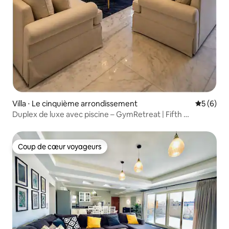
Villa ⋅ Le cinquième arrondissement
Évaluatio
5 (6)
Duplex de luxe avec piscine – GymRetreat | Fifth
Settlement
Coup de cœur voyageurs
Coup de cœur voyageurs