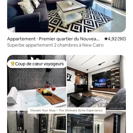
Appartement ⋅ Premier quartier du Nouveau
Évaluation mo
4,92 (90)
Caire
Superbe appartement 2 chambres à New Cairo
Coup de cœur voyageurs
Coups de cœur voyageurs les plus appréciés