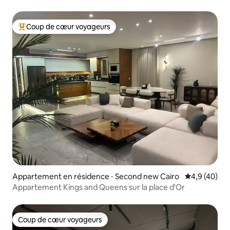
5 chambres ·
Coup de cœur voyageurs
Coups de cœur voyageurs les plus appréciés
Appartement en résidence ⋅ Second new Cairo
Évaluation m
4,9 (40)
Appartement Kings and Queens sur la place d'Or
Coup de cœur voyageurs
Coup de cœur voyageurs