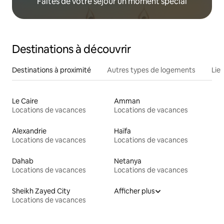
Faites de votre séjour un moment spécial
Destinations à découvrir
Destinations à proximité
Autres types de logements
Lie
Le Caire
Amman
Locations de vacances
Locations de vacances
Alexandrie
Haïfa
Locations de vacances
Locations de vacances
Dahab
Netanya
Locations de vacances
Locations de vacances
Sheikh Zayed City
Afficher plus
Locations de vacances