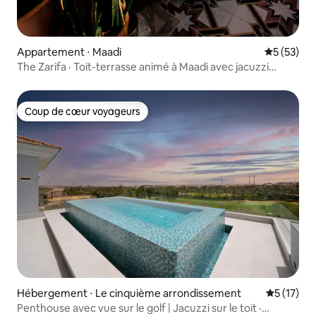
Appartement ⋅ Maadi
Évaluation
5 (53)
The Zarifa · Toit-terrasse animé à Maadi avec jacuzzi
extérieur
Coup de cœur voyageurs
Coup de cœur voyageurs
Hébergement ⋅ Le cinquième arrondissement
Évaluation
5 (17)
Penthouse avec vue sur le golf | Jacuzzi sur le toit ·