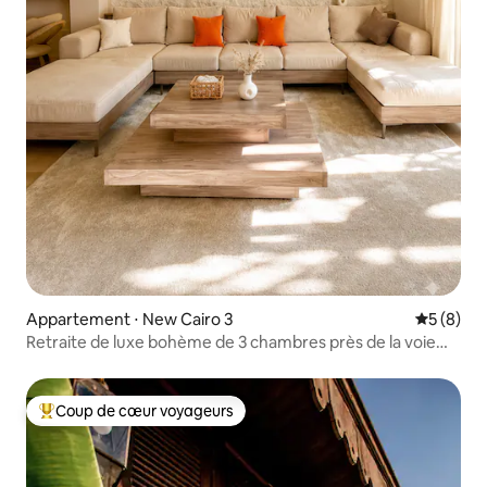
Appartement ⋅ New Cairo 3
Évaluatio
5 (8)
Retraite de luxe bohème de 3 chambres près de la voie
navigable et de CFC /7
Coup de cœur voyageurs
Coups de cœur voyageurs les plus appréciés