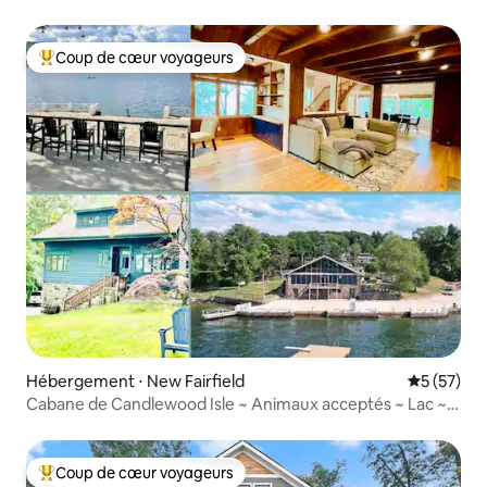
Coup de cœur voyageurs
Coups de cœur voyageurs les plus appréciés
Hébergement ⋅ New Fairfield
Évaluation
5 (57)
Cabane de Candlewood Isle ~ Animaux acceptés ~ Lac ~
Quai
Coup de cœur voyageurs
Coups de cœur voyageurs les plus appréciés