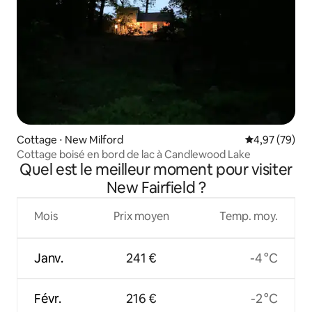
Cottage ⋅ New Milford
Évaluation mo
4,97 (79)
Cottage boisé en bord de lac à Candlewood Lake
Quel est le meilleur moment pour visiter
New Fairfield ?
Mois
Prix moyen
Temp. moy.
Janv.
241 €
-4 °C
Févr.
216 €
-2 °C