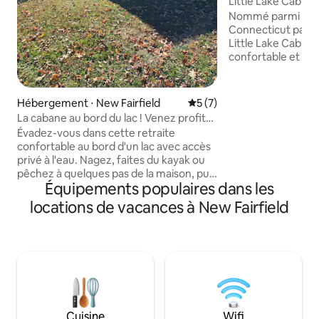
Little Lake Cabin : 
kayaks
Nommé parmi les m
Connecticut par Bu
Little Lake Cabin 
confortable et boi
Candlewood. Les 
d'un accès au lac e
de kayaks pour exp
Hébergement ⋅ New Fairfield
Évaluation moyenne sur la 
5 (7)
Détendez-vous dan
La cabane au bord du lac ! Venez profiter
toute l'année, ra
de Candlewood Lake
Évadez-vous dans cette retraite
du foyer et relaxez
confortable au bord d'un lac avec accès
Proche des sentie
privé à l'eau. Nagez, faites du kayak ou
pédestre, des doma
pêchez à quelques pas de la maison, puis
pistes de ski, des 
Équipements populaires dans les
détendez-vous sur le patio spacieux
plaisance, des bou
avec une vue imprenable. À l'intérieur,
locations de vacances à New Fairfield
des charmantes vil
profitez d'un espace de vie ouvert,
Angleterre... parf
d'une cuisine entièrement équipée,
en couple et les sé
d'une chambre principale confortable et
de lofts amusants pour des nuits
reposantes. Parfait pour les familles, les
couples ou les amis à la recherche de
tranquillité, d'aventure et de souvenirs
inoubliables au bord du lac. Une fois que
Cuisine
Wifi