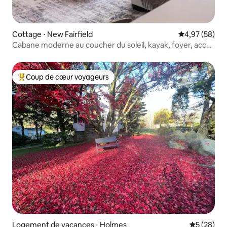
Cottage ⋅ New Fairfield
Évaluation mo
4,97 (58)
Cabane moderne au coucher du soleil, kayak, foyer, accès
au lac
Coup de cœur voyageurs
Coups de cœur voyageurs les plus appréciés
Logement de vacances ⋅ Holmes
Évaluation
5 (28)