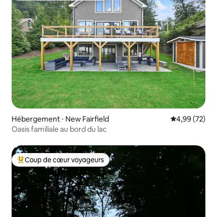
Hébergement ⋅ New Fairfield
Évaluation mo
4,99 (72)
Oasis familiale au bord du lac
Coup de cœur voyageurs
Coups de cœur voyageurs les plus appréciés