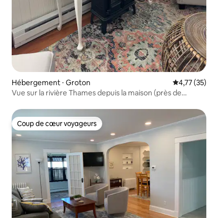
Hébergement ⋅ Groton
Évaluation mo
4,77 (35)
Vue sur la rivière Thames depuis la maison (près de
Mystic)
Coup de cœur voyageurs
Coup de cœur voyageurs