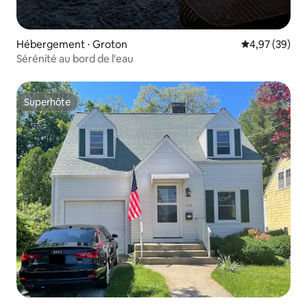
Hébergement ⋅ Groton
Évaluation mo
4,97 (39)
Sérénité au bord de l'eau
Superhôte
Superhôte