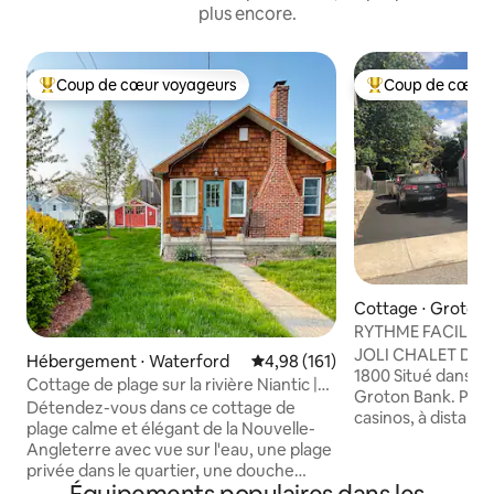
plus encore.
Coup de cœur voyageurs
Coup de cœur 
Coups de cœur voyageurs les plus appréciés
Coups de cœur vo
Cottage ⋅ Groton
RYTHME FACILE
JOLI CHALET DU 
Hébergement ⋅ Waterford
Évaluation moyenne sur la base 
4,98 (161)
1800 Situé dans le
Cottage de plage sur la rivière Niantic |
Groton Bank. Proc
Vue sur l'eau
Détendez-vous dans ce cottage de
casinos, à distanc
plage calme et élégant de la Nouvelle-
Courte distance en
Angleterre avec vue sur l'eau, une plage
la Coast Guard A
privée dans le quartier, une douche
Connecticut Colleg
extérieure et un patio ensoleillé pour le