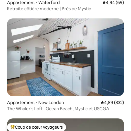
Appartement ⋅ Waterford
Évaluation mo
4,94 (69)
Retraite côtière moderne | Près de Mystic
Appartement ⋅ New London
Évaluation moy
4,89 (332)
The Whaler's Loft · Ocean Beach, Mystic et USCGA
Coup de cœur voyageurs
Coups de cœur voyageurs les plus appréciés