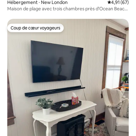
Hébergement ⋅ New London
Évaluation mo
4,91 (67)
Maison de plage avec trois chambres près d'Ocean Beach
Park
Coup de cœur voyageurs
Coup de cœur voyageurs