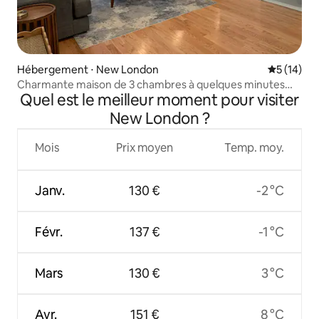
Hébergement ⋅ New London
Évaluation
5 (14)
Charmante maison de 3 chambres à quelques minutes
Quel est le meilleur moment pour visiter
des plages !
New London ?
Mois
Prix moyen
Temp. moy.
Janv.
130 €
-2 °C
Févr.
137 €
-1 °C
Mars
130 €
3 °C
Avr.
151 €
8 °C