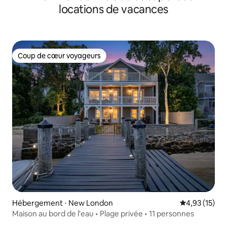
locations de vacances
Coup de cœur voyageurs
Coup de cœur voyageurs
Hébergement ⋅ New London
Évaluation mo
4,93 (15)
Maison au bord de l'eau • Plage privée • 11 personnes