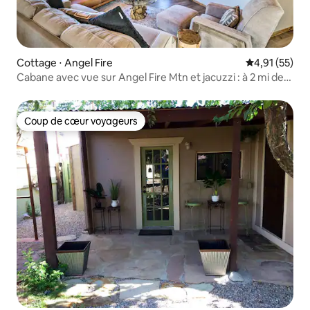
Cottage ⋅ Angel Fire
Évaluation mo
4,91 (55)
Cabane avec vue sur Angel Fire Mtn et jacuzzi : à 2 mi des
pistes
Coup de cœur voyageurs
Coup de cœur voyageurs