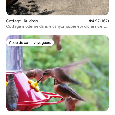
Cottage ⋅ Ruidoso
Évaluation moy
4,97 (167)
Cottage moderne dans le canyon supérieur d'une rivière
de montagne
Coup de cœur voyageurs
Coup de cœur voyageurs