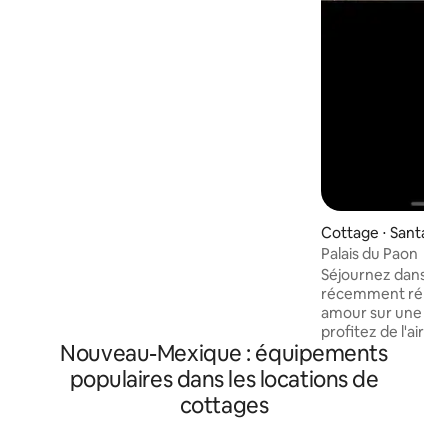
20 Mbit/s), une télévision par Internet,
un lit Queen Size Tempur-Pedic + un lit
Queen Size avec dessus Tempur-Pedic,
des ingrédients pour le petit-déjeuner
BIO pour bien commencer la journée
dans une cuisine bien équipée. Barbecue
au propane. Chiens acceptés
(uniquement avec tous les vaccins et
jamais laissés seuls dans la maison),
respectueux de l'environnement. C'est
une destination de vacances.
Cottage ⋅ Santa F
Palais du Paon
Séjournez dans no
récemment rénov
amour sur une fer
profitez de l'air pu
Nouveau-Mexique : équipements
montagnes sur not
Notre maison disp
populaires dans les locations de
complète avec réfr
cottages
plaque de cuisson
cafetière. Deux 
avec des lits Quee