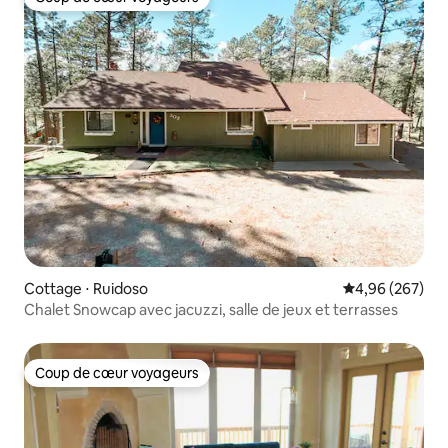
Coup de cœur voyageurs
Cottage ⋅ Ruidoso
Évaluation moy
4,96 (267)
Chalet Snowcap avec jacuzzi, salle de jeux et terrasses
Coup de cœur voyageurs
Coup de cœur voyageurs