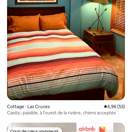
Cottage ⋅ Las Cruces
Évaluation mo
4,96 (53)
Casita ; paisible, à l'ouest de la rivière, chiens acceptés
Coup de cœur voyageurs