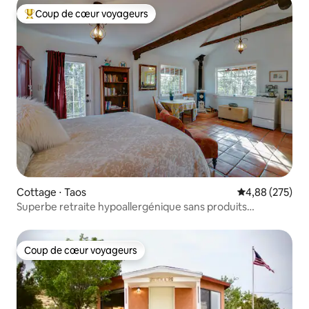
Coup de cœur voyageurs
Coups de cœur voyageurs les plus appréciés
Cottage ⋅ Taos
Évaluation moy
4,88 (275)
Superbe retraite hypoallergénique sans produits
chimiques
Coup de cœur voyageurs
Coup de cœur voyageurs