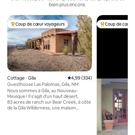
bien plus encore.
Coup de cœur voyageurs
Coup de cœur 
Coups de cœur voyageurs les plus appréciés
Coups de cœur vo
Cottage ⋅ Gila
Évaluation moyenne sur la base 
4,99 (334)
Guesthouse Las Palomas, Gila, NM
Nous sommes à Gila, au Nouveau-
Mexique ! Il s'agit d'un haut désert,
83 acres de ranch sur Bear Creek, à côté
de la Gila Wilderness, une maison
d'hôtes privée avec jacuzzi privé, une
faune incroyable, de belles vues, un ciel
nocturne sombre, une connexion Wi-Fi
raisonnablement rapide (plus de