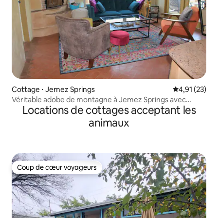
Cottage ⋅ Jemez Springs
Évaluation mo
4,91 (23)
Véritable adobe de montagne à Jemez Springs avec
Locations de cottages acceptant les
jacuzzi
animaux
Coup de cœur voyageurs
Coup de cœur voyageurs