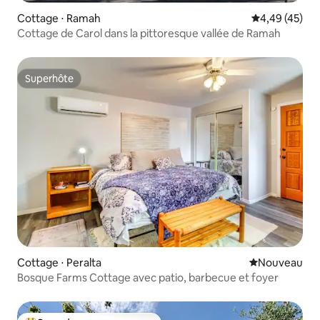
Cottage ⋅ Ramah
Évaluation mo
4,49 (45)
Cottage de Carol dans la pittoresque vallée de Ramah
Superhôte
Superhôte
Cottage ⋅ Peralta
Nouvel hébe
Nouveau
Bosque Farms Cottage avec patio, barbecue et foyer