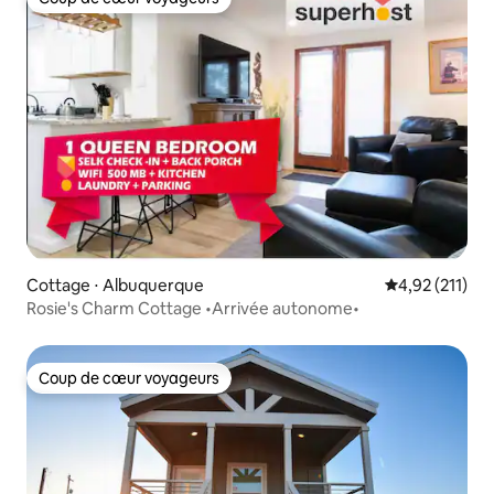
Coup de cœur voyageurs
Cottage ⋅ Albuquerque
Évaluation moy
4,92 (211)
Rosie's Charm Cottage •Arrivée autonome•
Coup de cœur voyageurs
Coup de cœur voyageurs