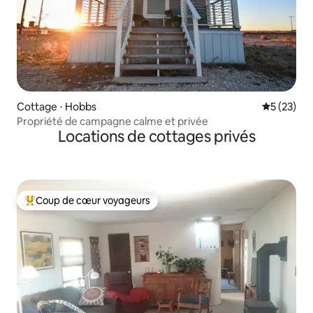
Cottage ⋅ Hobbs
Évaluation
5 (23)
Propriété de campagne calme et privée
Locations de cottages privés
Coup de cœur voyageurs
Coups de cœur voyageurs les plus appréciés