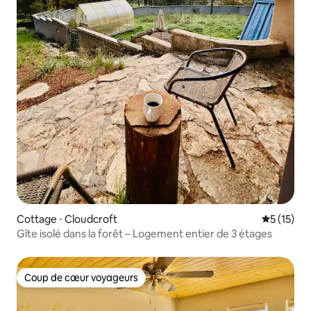
Cottage ⋅ Cloudcroft
Évaluation
5 (15)
Gîte isolé dans la forêt – Logement entier de 3 étages
Coup de cœur voyageurs
Coup de cœur voyageurs