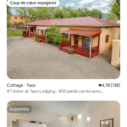
Coup de cœur voyageurs
Coup de cœur voyageurs
Cottage ⋅ Taos
Évaluation moy
4,78 (138)
#7 Aster at Taos Lodging - 800 pieds carrés avec
climatisation + jacuzzi
Superhôte
Superhôte