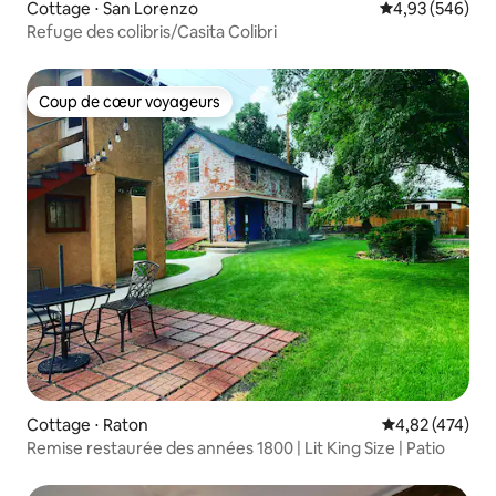
Cottage ⋅ San Lorenzo
Évaluation moy
4,93 (546)
Refuge des colibris/Casita Colibri
Coup de cœur voyageurs
Coup de cœur voyageurs
Cottage ⋅ Raton
Évaluation moy
4,82 (474)
Remise restaurée des années 1800 | Lit King Size | Patio