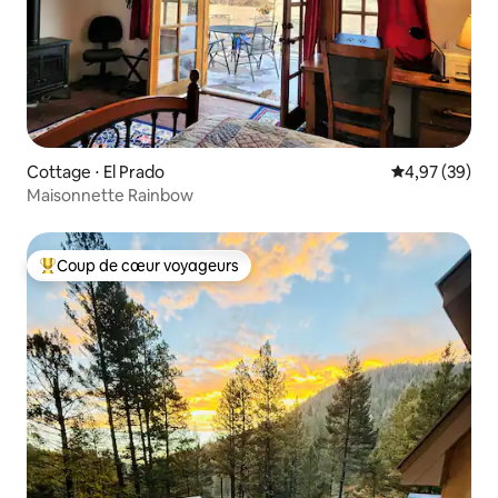
Cottage ⋅ El Prado
Évaluation mo
4,97 (39)
Maisonnette Rainbow
Coup de cœur voyageurs
Coups de cœur voyageurs les plus appréciés