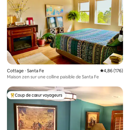
Cottage ⋅ Santa Fe
Évaluation moy
4,86 (176)
Maison zen sur une colline paisible de Santa Fe
Coup de cœur voyageurs
Coups de cœur voyageurs les plus appréciés