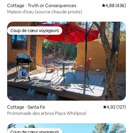
Cottage ⋅ Truth or Consequences
Évaluation moy
4,88 (436)
Maison d'eau (source chaude privée)
Coup de cœur voyageurs
Coup de cœur voyageurs
Cottage ⋅ Santa Fe
Évaluation moy
4,92 (127)
Promenade des arbres Plaza Whirlpool
Coup de cœur voyageurs