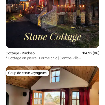
Cottage ⋅ Ruidoso
Évaluation mo
4,92 (86)
* Cottage en pierre | Ferme chic | Centre-ville –
1,6 km | Jardin |
Coup de cœur voyageurs
Coup de cœur voyageurs