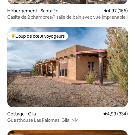
Hébergement ⋅ Santa Fe
Évaluation moy
4,97 (166)
Casita de 2 chambres/1 salle de bain avec vue imprenable !
Coup de cœur voyageurs
Coups de cœur voyageurs les plus appréciés
Cottage ⋅ Gila
Évaluation moy
4,99 (334)
Guesthouse Las Palomas, Gila, NM