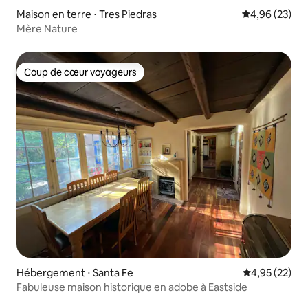
Maison en terre ⋅ Tres Piedras
Évaluation mo
4,96 (23)
Mère Nature
Coup de cœur voyageurs
Coup de cœur voyageurs
Hébergement ⋅ Santa Fe
Évaluation mo
4,95 (22)
Fabuleuse maison historique en adobe à Eastside