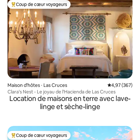
Coup de cœur voyageurs
Coups de cœur voyageurs les plus appréciés
Maison d'hôtes ⋅ Las Cruces
Évaluation moy
4,97 (367)
Clara's Nest - Le joyau de l'Hacienda de Las Cruces
Location de maisons en terre avec lave-
linge et sèche-linge
Coup de cœur voyageurs
Coups de cœur voyageurs les plus appréciés