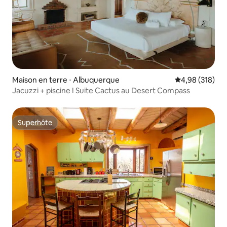
Maison en terre ⋅ Albuquerque
Évaluation moy
4,98 (318)
Jacuzzi + piscine ! Suite Cactus au Desert Compass
Superhôte
Superhôte