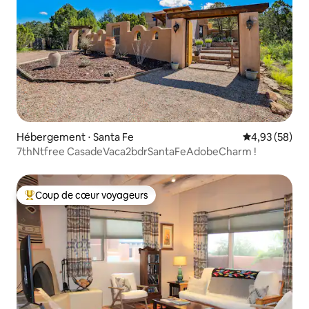
Hébergement ⋅ Santa Fe
Évaluation mo
4,93 (58)
7thNtfree CasadeVaca2bdrSantaFeAdobeCharm !
Coup de cœur voyageurs
Coups de cœur voyageurs les plus appréciés