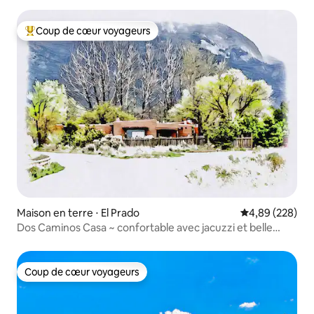
Coup de cœur voyageurs
Coups de cœur voyageurs les plus appréciés
Maison en terre ⋅ El Prado
Évaluation moy
4,89 (228)
Dos Caminos Casa ~ confortable avec jacuzzi et belle
vue !
Coup de cœur voyageurs
Coup de cœur voyageurs