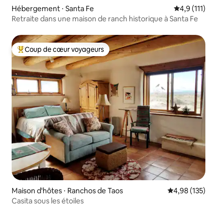
Hébergement ⋅ Santa Fe
Évaluation m
4,9 (111)
Retraite dans une maison de ranch historique à Santa Fe
Coup de cœur voyageurs
Coups de cœur voyageurs les plus appréciés
Maison d'hôtes ⋅ Ranchos de Taos
Évaluation moy
4,98 (135)
Casita sous les étoiles