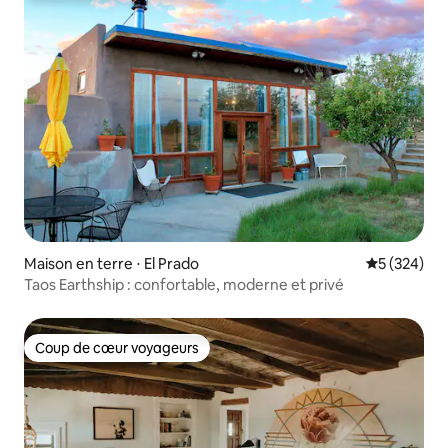
Maison en terre ⋅ El Prado
Évaluation 
5 (324)
Taos Earthship : confortable, moderne et privé
Coup de cœur voyageurs
Coup de cœur voyageurs