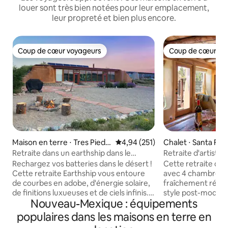
louer sont très bien notées pour leur emplacement,
leur propreté et bien plus encore.
Coup de cœur voyageurs
Coup de cœur vo
Coup de cœur voyageurs
Coup de cœur vo
Maison en terre ⋅ Tres Piedr
Évaluation moyenne sur la base 
4,94 (251)
Chalet ⋅ Santa Fe
as
Retraite dans un earthship dans le
Retraite d'artiste 
désert : confort et autonomie
Road - 8 voyageurs
Rechargez vos batteries dans le désert !
Cette retraite d'ar
Cette retraite Earthship vous entoure
avec 4 chambres et
de courbes en adobe, d'énergie solaire,
fraîchement rénov
de finitions luxueuses et de ciels infinis.
style post-moderne
Nouveau-Mexique : équipements
Réveillez-vous avec une vue tranquille
charme traditionne
sur le lever du soleil + Terminez votre
de soleil, de couch
populaires dans les maisons en terre en
journée avec une incroyable observation
d'observation des 