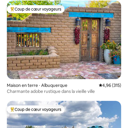
Coup de cœur voyageurs
Coups de cœur voyageurs les plus appréciés
Maison en terre ⋅ Albuquerque
Évaluation moy
4,96 (315)
Charmante adobe rustique dans la vieille ville
Coup de cœur voyageurs
Coups de cœur voyageurs les plus appréciés