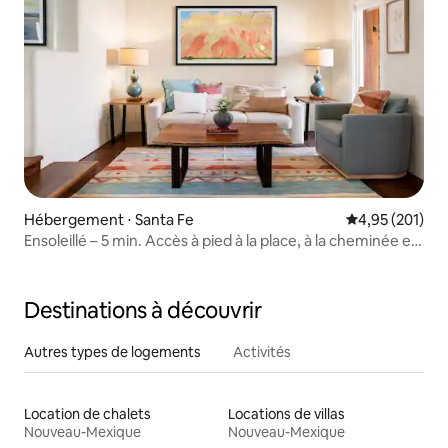
Hébergement ⋅ Santa Fe
Évaluation moy
4,95 (201)
Ensoleillé – 5 min. Accès à pied à la place, à la cheminée et
à la cour
Destinations à découvrir
Autres types de logements
Activités
Location de chalets
Locations de villas
Nouveau-Mexique
Nouveau-Mexique