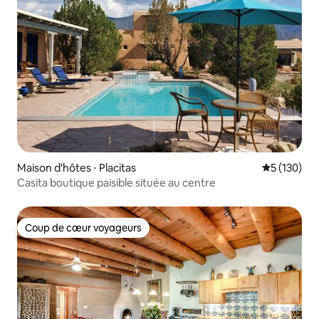
Maison d'hôtes ⋅ Placitas
Évaluation 
5 (130)
Casita boutique paisible située au centre
Coup de cœur voyageurs
Coup de cœur voyageurs