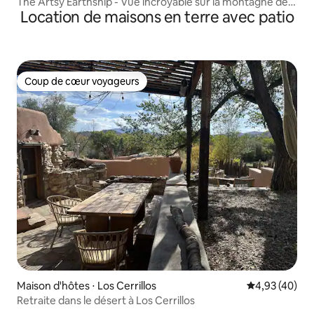
The Artsy Earthship - Vue incroyable sur la montagne de
Location de maisons en terre avec patio
Taos
Coup de cœur voyageurs
Coup de cœur voyageurs
Maison d'hôtes ⋅ Los Cerrillos
Évaluation mo
4,93 (40)
Retraite dans le désert à Los Cerrillos