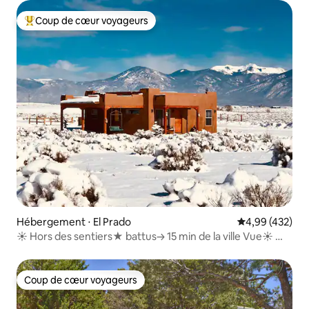
Coup de cœur voyageurs
Coups de cœur voyageurs les plus appréciés
Hébergement ⋅ El Prado
Évaluation moy
4,99 (432)
☀︎ Hors des sentiers★ battus→ 15 min de la ville Vue☀ ︎
Chiens❤️
Coup de cœur voyageurs
Coup de cœur voyageurs