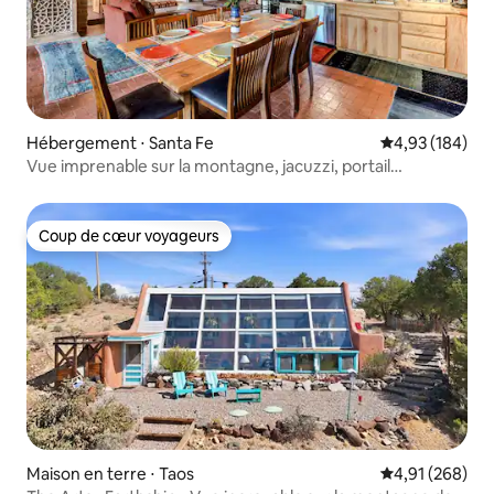
Hébergement ⋅ Santa Fe
Évaluation moy
4,93 (184)
Vue imprenable sur la montagne, jacuzzi, portail
panoramique
Coup de cœur voyageurs
Coup de cœur voyageurs
Maison en terre ⋅ Taos
Évaluation moy
4,91 (268)