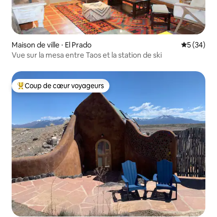
Maison de ville ⋅ El Prado
Évaluation
5 (34)
Vue sur la mesa entre Taos et la station de ski
Coup de cœur voyageurs
Coups de cœur voyageurs les plus appréciés