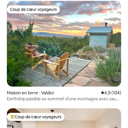
Coup de cœur voyageurs
Coup de cœur voyageurs
Maison en terre ⋅ Valdez
Évaluation mo
4,9 (104)
Earthship paisible au sommet d'une montagne avec sauna
et vues
Coup de cœur voyageurs
Coups de cœur voyageurs les plus appréciés