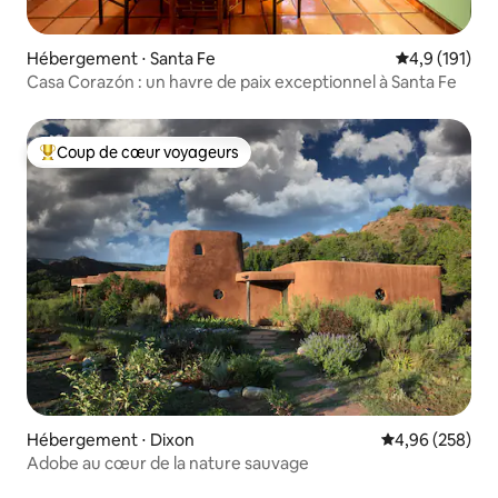
Hébergement ⋅ Santa Fe
Évaluation mo
4,9 (191)
Casa Corazón : un havre de paix exceptionnel à Santa Fe
Coup de cœur voyageurs
Coups de cœur voyageurs les plus appréciés
Hébergement ⋅ Dixon
Évaluation moy
4,96 (258)
Adobe au cœur de la nature sauvage