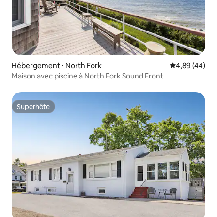
Hébergement ⋅ North Fork
Évaluation mo
4,89 (44)
Maison avec piscine à North Fork Sound Front
Superhôte
Superhôte