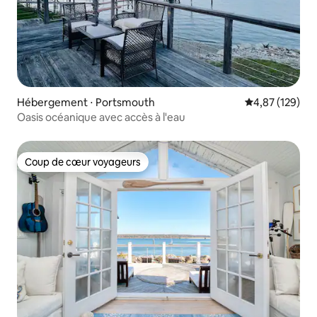
Hébergement ⋅ Portsmouth
Évaluation moy
4,87 (129)
Oasis océanique avec accès à l'eau
Coup de cœur voyageurs
Coup de cœur voyageurs