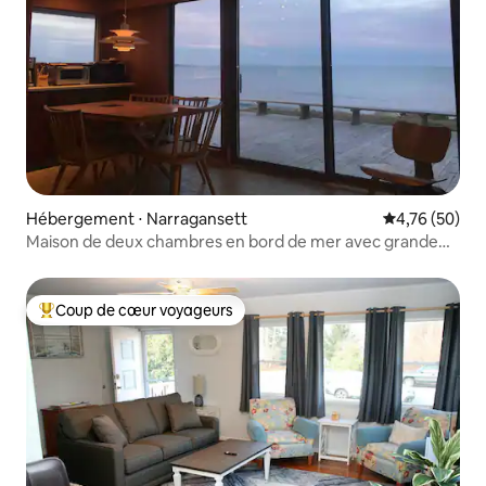
Hébergement ⋅ Narragansett
Évaluation mo
4,76 (50)
Maison de deux chambres en bord de mer avec grande
terrasse.
Coup de cœur voyageurs
Coups de cœur voyageurs les plus appréciés