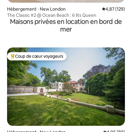
Hébergement ⋅ New London
Évaluation moy
4,87 (129)
The Classic #2 @ Ocean Beach : 6 lits Queen
Maisons privées en location en bord de
mer
Coup de cœur voyageurs
Coups de cœur voyageurs les plus appréciés