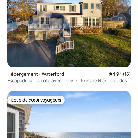
Hébergement ⋅ Waterford
Évaluation mo
4,94 (16)
Escapade sur la côte avec piscine - Près de Niantic et des
plages
Coup de cœur voyageurs
Coup de cœur voyageurs