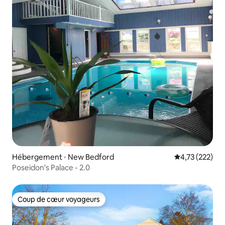
Hébergement ⋅ New Bedford
Évaluation moy
4,73 (222)
Poseidon's Palace - 2.0
Coup de cœur voyageurs
Coup de cœur voyageurs