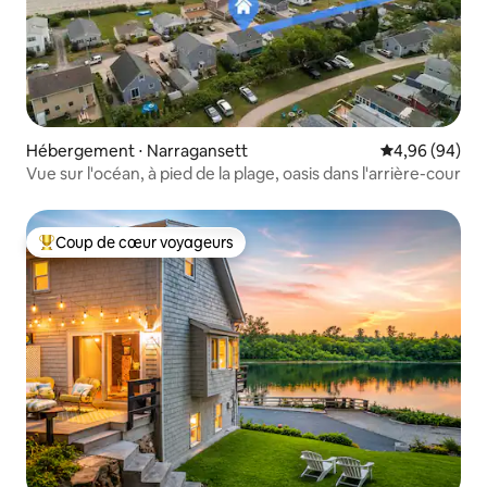
Hébergement ⋅ Narragansett
Évaluation mo
4,96 (94)
Vue sur l'océan, à pied de la plage, oasis dans l'arrière-cour
Coup de cœur voyageurs
Coups de cœur voyageurs les plus appréciés