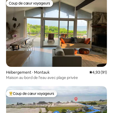
Coup de cœur voyageurs
Coup de cœur voyageurs
Hébergement ⋅ Montauk
Évaluation mo
4,93 (91)
Maison au bord de l'eau avec plage privée
Coup de cœur voyageurs
Coups de cœur voyageurs les plus appréciés