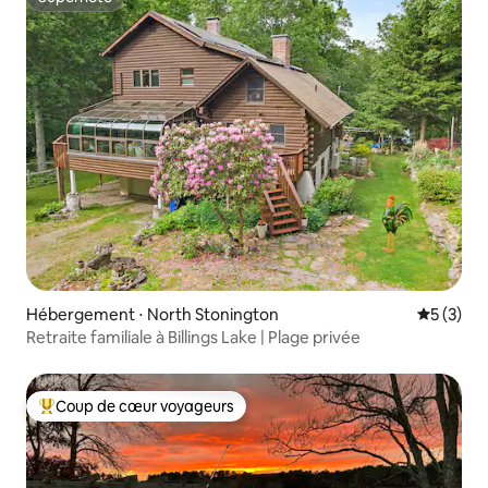
Superhôte
Hébergement ⋅ North Stonington
Évaluatio
5 (3)
Retraite familiale à Billings Lake | Plage privée
Coup de cœur voyageurs
Coups de cœur voyageurs les plus appréciés