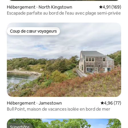
Hébergement ⋅ North Kingstown
Évaluation moy
4,91 (169)
Escapade parfaite au bord de l'eau avec plage semi-privée
Coup de cœur voyageurs
Coup de cœur voyageurs
Hébergement ⋅ Jamestown
Évaluation mo
4,96 (77)
Bull Point, maison de vacances isolée en bord de mer
Superhôte