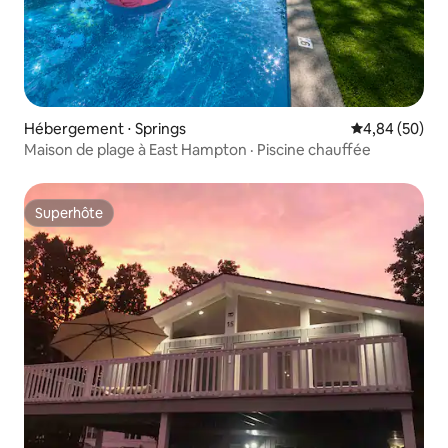
Hébergement ⋅ Springs
Évaluation mo
4,84 (50)
Maison de plage à East Hampton · Piscine chauffée
Superhôte
Superhôte