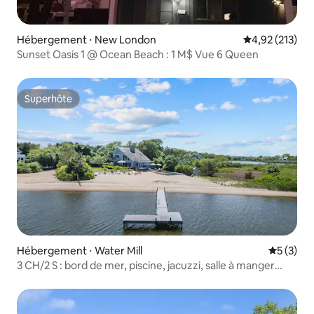
Hébergement ⋅ New London
Évaluation moy
4,92 (213)
Sunset Oasis 1 @ Ocean Beach : 1 M$ Vue 6 Queen
Superhôte
Superhôte
Hébergement ⋅ Water Mill
Évaluatio
5 (3)
3 CH/2 S : bord de mer, piscine, jacuzzi, salle à manger
extérieure