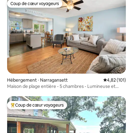
Coup de cœur voyageurs
Coup de cœur voyageurs
Hébergement ⋅ Narragansett
Évaluation moy
4,82 (101)
Maison de plage entière - 5 chambres - Lumineuse et
belle - Climatisation
Coup de cœur voyageurs
Coups de cœur voyageurs les plus appréciés