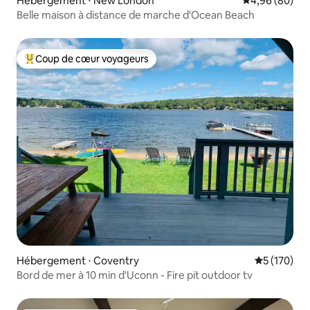
Hébergement ⋅ New London
Évaluation mo
4,96 (80)
Belle maison à distance de marche d'Ocean Beach
Coup de cœur voyageurs
Coups de cœur voyageurs les plus appréciés
Hébergement ⋅ Coventry
Évaluation 
5 (170)
Bord de mer à 10 min d'Uconn - Fire pit outdoor tv