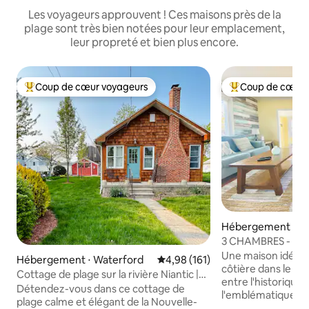
Les voyageurs approuvent ! Ces maisons près de la
plage sont très bien notées pour leur emplacement,
leur propreté et bien plus encore.
Coup de cœur voyageurs
Coup de cœur 
Coups de cœur voyageurs les plus appréciés
Coups de cœur vo
Hébergement ⋅ P
h
3 CHAMBRES - pas d
voyageurs - maiso
Une maison idéal
Hébergement ⋅ Waterford
Évaluation moyenne sur la base 
4,98 (161)
confortable - prè
côtière dans le Rhode I
Cottage de plage sur la rivière Niantic |
entre l'historique B
Vue sur l'eau
Détendez-vous dans ce cottage de
l'emblématique Newport. 
plage calme et élégant de la Nouvelle-
et privé, entière