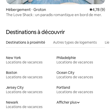
Hébergement ⋅ Groton
Évaluation m
4,78 (9)
The Love Shack : un paradis romantique en bord de mer.
Destinations à découvrir
Destinations à proximité
Autres types de logements
Lie
New York
Philadelphie
Locations de vacances
Locations de vacances
Boston
Ocean City
Locations de vacances
Locations de vacances
Jersey City
Portland
Locations de vacances
Locations de vacances
Newark
Afficher plus
Locations de vacances