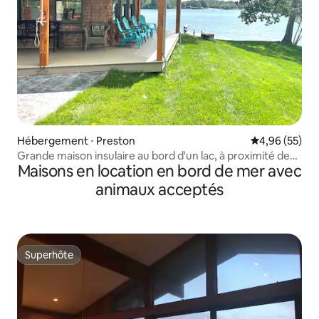
Hébergement ⋅ Preston
Évaluation mo
4,96 (55)
Grande maison insulaire au bord d'un lac, à proximité des
Maisons en location en bord de mer avec
casinos
animaux acceptés
Superhôte
Superhôte