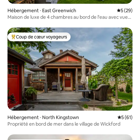
Hébergement ⋅ East Greenwich
Évaluation
5 (29)
Maison de luxe de 4 chambres au bord de l'eau avec vue
imprenable et quai
Coup de cœur voyageurs
Coups de cœur voyageurs les plus appréciés
Hébergement ⋅ North Kingstown
Évaluation
5 (61)
Propriété en bord de mer dans le village de Wickford