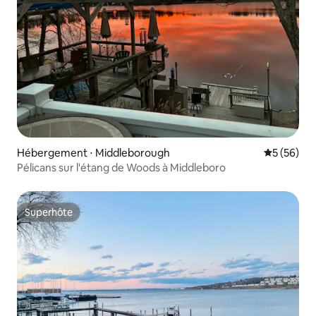
Hébergement ⋅ Middleborough
Évaluation
5 (56)
Pélicans sur l'étang de Woods à Middleboro
Superhôte
Superhôte