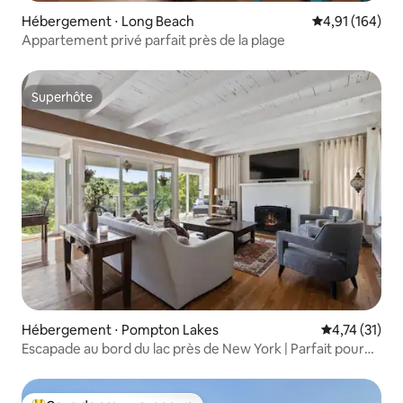
Hébergement ⋅ Long Beach
Évaluation moy
4,91 (164)
Appartement privé parfait près de la plage
Superhôte
Superhôte
Hébergement ⋅ Pompton Lakes
Évaluation mo
4,74 (31)
Escapade au bord du lac près de New York | Parfait pour
4 personnes !