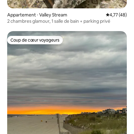
Appartement ⋅ Valley Stream
Évaluation mo
4,77 (48)
2 chambres glamour, 1 salle de bain + parking privé
Coup de cœur voyageurs
Coup de cœur voyageurs