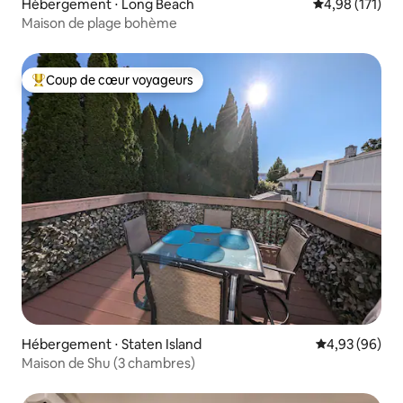
Hébergement ⋅ Long Beach
Évaluation moy
4,98 (171)
Maison de plage bohème
Coup de cœur voyageurs
Coups de cœur voyageurs les plus appréciés
Hébergement ⋅ Staten Island
Évaluation mo
4,93 (96)
Maison de Shu (3 chambres)