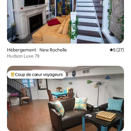
Hébergement ⋅ New Rochelle
Évaluation
5 (27)
Hudson Luxe 79
Coup de cœur voyageurs
Coups de cœur voyageurs les plus appréciés