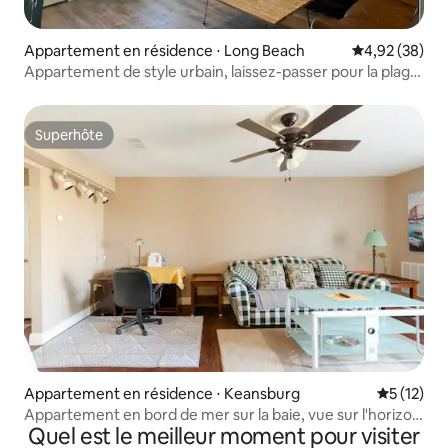
Appartement en résidence ⋅ Long Beach
Évaluation mo
4,92 (38)
Appartement de style urbain, laissez-passer pour la plage
inclus
Superhôte
Superhôte
Appartement en résidence ⋅ Keansburg
Évaluation
5 (12)
Appartement en bord de mer sur la baie, vue sur l'horizon
Quel est le meilleur moment pour visiter
de New York à proximité.