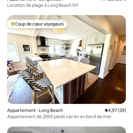
Location de plage à Long Beach NY
Coup de cœur voyageurs
Coups de cœur voyageurs les plus appréciés
Appartement ⋅ Long Beach
Évaluation mo
4,97 (29)
Appartement de 2000 pieds carrés en bord de mer