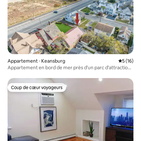
Appartement ⋅ Keansburg
Évaluation
5 (16)
Appartement en bord de mer près d'un parc d'attractions
avec vue
Coup de cœur voyageurs
Coup de cœur voyageurs