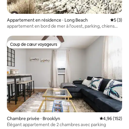
Appartement en résidence ⋅ Long Beach
Évaluatio
5 (3)
appartement en bord de mer à l'ouest, parking, chiens
acceptés
Coup de cœur voyageurs
Coup de cœur voyageurs
Chambre privée ⋅ Brooklyn
Évaluation moy
4,96 (152)
Élégant appartement de 2 chambres avec parking