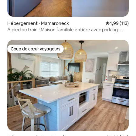
Hébergement ⋅ Mamaroneck
Évaluation moy
4,99 (113)
À pied du train ! Maison familiale entière avec parking +
cour
Coup de cœur voyageurs
Coup de cœur voyageurs