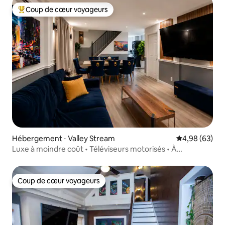
Coup de cœur voyageurs
Coups de cœur voyageurs les plus appréciés
Hébergement ⋅ Valley Stream
Évaluation mo
4,98 (63)
Luxe à moindre coût • Téléviseurs motorisés • À
25 minutes de New York
Coup de cœur voyageurs
Coup de cœur voyageurs