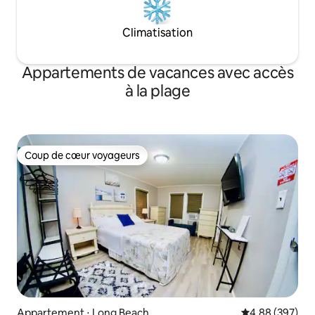
Climatisation
Appartements de vacances avec accès
à la plage
Coup de cœur voyageurs
Coup de cœur voyageurs
Appartement ⋅ Long Beach
Évaluation moy
4,88 (397)