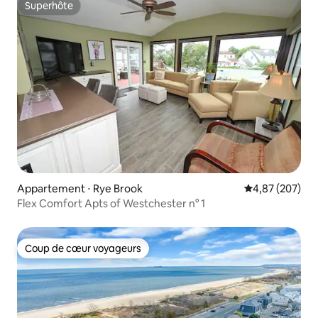
Superhôte
Superhôte
Appartement ⋅ Rye Brook
Évaluation moy
4,87 (207)
Flex Comfort Apts of Westchester n° 1
Coup de cœur voyageurs
Coup de cœur voyageurs