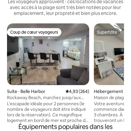
Les voyageurs approuvent : ces locations de vacances
avec accès à la plage sont très bien notées pour leur
emplacement, leur propreté et bien plus encore.
Coup de cœur voyageurs
Superhôte
Coup de cœur voyageurs
Superhôte
Suite ⋅ Belle Harbor
Évaluation moyenne sur la base 
4,93 (264)
Hébergement ⋅ K
Rockaway Beach, marchez jusqu'aux
Maison de plage N
points chauds locaux !
plage, près des fe
L'escapade idéale pour 2 personnes (le
Votre aventure à 
nombre de voyageurs doit être indiqué
commence dans c
lors de la réservation). Ce magnifique
3 chambres. À l'in
logement en bord de mer est proche de
trouveront un lit q
Équipements populaires dans les
la promenade de Rockaway ! Vous vous
jumeaux, parfaits p