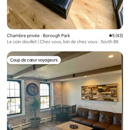
Chambre privée ⋅ Borough Park
Évaluation
5 (43)
Le coin douillet | Chez vous, loin de chez vous - South BK
Coup de cœur voyageurs
Coup de cœur voyageurs