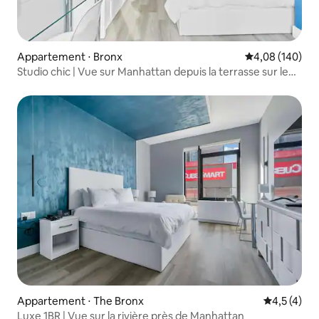
Appartement ⋅ Bronx
Évaluation moy
4,08 (140)
Studio chic | Vue sur Manhattan depuis la terrasse sur le
toit
Appartement ⋅ The Bronx
Évaluation 
4,5 (4)
Luxe 1BR | Vue sur la rivière près de Manhattan