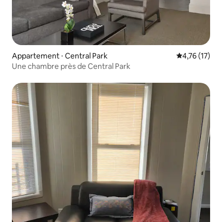
Appartement ⋅ Central Park
Évaluation mo
4,76 (17)
Une chambre près de Central Park