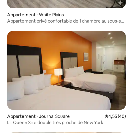
Appartement ⋅ White Plains
Appartement privé confortable de 1 chambre au sous-sol
avec parking
Appartement ⋅ Journal Square
Évaluation mo
4,55 (40)
Lit Queen Size double très proche de New York