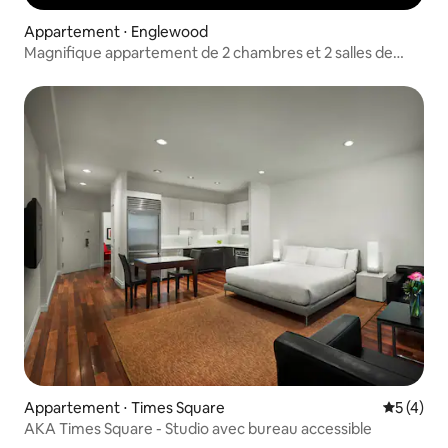
Appartement ⋅ Englewood
Magnifique appartement de 2 chambres et 2 salles de
bain avec piscine et salle de sport
Appartement ⋅ Times Square
Évaluatio
5 (4)
AKA Times Square - Studio avec bureau accessible