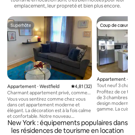
emplacement, leur propreté et bien plus encore.
Superhôte
Coup de cœur vo
Superhôte
Coup de cœur vo
Appartement ⋅ Li
Tout neuf 3 chambr
Appartement ⋅ Westfield
Évaluation moyenne sur la base
4,81 (32)
près de NYC | Park
Profitez de ce to
Charmant appartement privé, comme
et sèche-linge
de 3 chambres et 2
chez soi, loin de chez soi
Vous vous sentirez comme chez vous
design moderne et 
dans cet appartement moderne et
gamme. La cuisine entièrement équipée
élégant. La décoration est à la fois calme
offre des apparei
et confortable. Notre nouveau
acier inoxydable et
New York : équipements populaires dans
logement Airbnb, situé dans le centre-
idéal pour des rep
ville de Westfield, à proximité des
les résidences de tourisme en location
toute simplicité. 
commerces, des transports et des