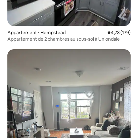
Appartement ⋅ Hempstead
Évaluation moy
4,73 (179)
Appartement de 2 chambres au sous-sol à Uniondale