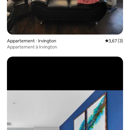
Appartement ⋅ Irvington
Évaluation m
3,67 (3)
Appartement à Irvington