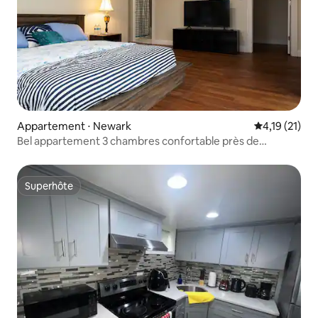
Appartement ⋅ Newark
Évaluation m
4,19 (21)
Bel appartement 3 chambres confortable près de
Cityplex 12
Superhôte
Superhôte