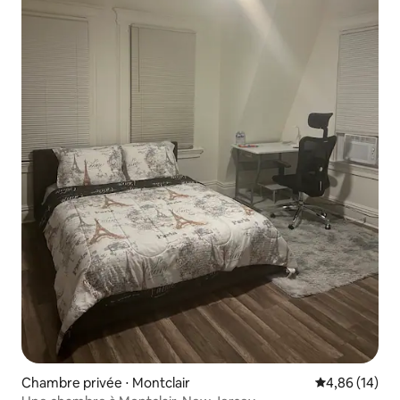
Chambre privée ⋅ Montclair
Évaluation mo
4,86 (14)