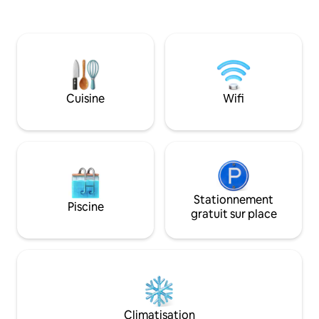
spacieuses et les s
services à distance de marche. Profitez
élégantes offrent 
d'un confort tranquille, si vous êtes ici
tandis que le park
pour rendre visite à des amis et de la
voiture et la lave
famille, ou ici pour affaires dans notre
l'appartement aj
région. L'emplacement est parfait pour
quotidienne. Parfait pour les familles, les
ceux qui veulent découvrir la banlieue
groupes ou les voy
américaine, mais ont un accès facile aux
Cuisine
Wifi
séjournent à court
plages de NJ Shore, ou aux options
culturelles et commerciales ici dans la
région métropolitaine de New York.
Stationnement
Piscine
gratuit sur place
Climatisation