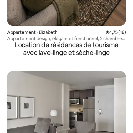
Appartement ⋅ Elizabeth
Évaluation mo
4,75 (16)
Appartement design, élégant et fonctionnel, 2 chambres,
Location de résidences de tourisme
à 5 min de l'aéroport EWR, près de New York
avec lave-linge et sèche-linge