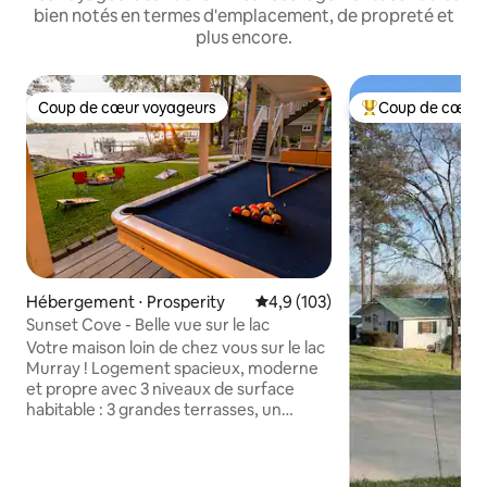
bien notés en termes d'emplacement, de propreté et
plus encore.
Coup de cœur voyageurs
Coup de cœur 
Coup de cœur voyageurs
Coups de cœur vo
Hébergement ⋅ Prosperity
Évaluation moyenne sur la base
4,9 (103)
Sunset Cove - Belle vue sur le lac
Votre maison loin de chez vous sur le lac
Murray ! Logement spacieux, moderne
et propre avec 3 niveaux de surface
habitable : 3 grandes terrasses, un
porche vitré et une véranda, tous avec
une vue imprenable sur le lac ! Beaucoup
d'activités à Sunset Cove, détente en