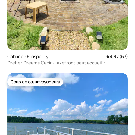
Cabane ⋅ Prosperity
Évaluation mo
4,97 (67)
Dreher Dreams Cabin-Lakefront peut accueillir
9 personnes GR8 Pêche
Coup de cœur voyageurs
Coup de cœur voyageurs