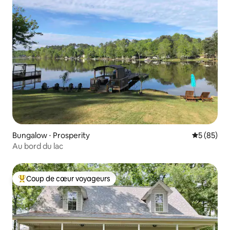
Bungalow ⋅ Prosperity
Évaluation
5 (85)
Au bord du lac
Coup de cœur voyageurs
Coups de cœur voyageurs les plus appréciés