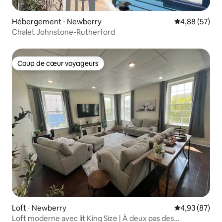
Hébergement ⋅ Newberry
Évaluation mo
4,88 (57)
Chalet Johnstone-Rutherford
Coup de cœur voyageurs
Coup de cœur voyageurs
Loft ⋅ Newberry
Évaluation mo
4,93 (87)
Loft moderne avec lit King Size | À deux pas des