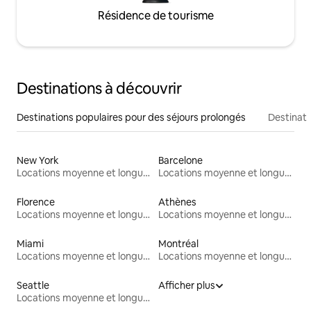
Résidence de tourisme
Destinations à découvrir
Destinations populaires pour des séjours prolongés
Destinati
New York
Barcelone
Locations moyenne et longue durée
Locations moyenne et longue durée
Florence
Athènes
Locations moyenne et longue durée
Locations moyenne et longue durée
Miami
Montréal
Locations moyenne et longue durée
Locations moyenne et longue durée
Seattle
Afficher plus
Locations moyenne et longue durée