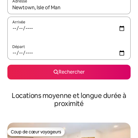
Adresse
Lorsque les résultats s'affichent, utilisez les flèches vers le hau
Arrivée
Départ
Rechercher
Locations moyenne et longue durée à
proximité
Coup de cœur voyageurs
Coup de cœur voyageurs