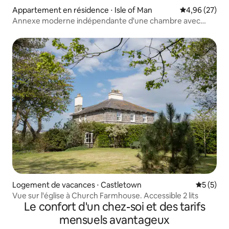
Appartement en résidence ⋅ Isle of Man
Évaluation mo
4,96 (27)
Annexe moderne indépendante d'une chambre avec
jardin
Logement de vacances ⋅ Castletown
Évaluatio
5 (5)
Vue sur l'église à Church Farmhouse. Accessible 2 lits
Le confort d'un chez-soi et des tarifs
mensuels avantageux