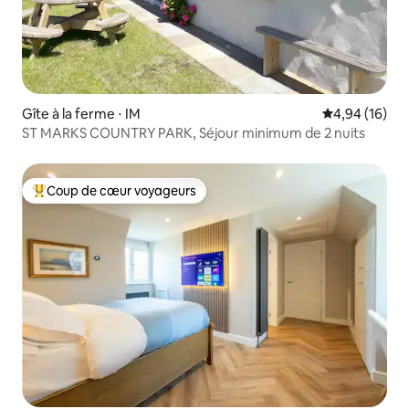
Gîte à la ferme ⋅ IM
Évaluation mo
4,94 (16)
ST MARKS COUNTRY PARK, Séjour minimum de 2 nuits
Coup de cœur voyageurs
Coups de cœur voyageurs les plus appréciés