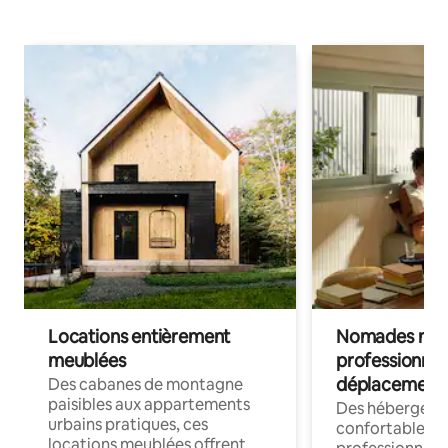
Locations entièrement
Nomades num
meublées
professionnel
déplacement
Des cabanes de montagne
paisibles aux appartements
Des hébergem
urbains pratiques, ces
confortables p
locations meublées offrent