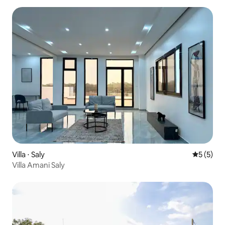
Villa ⋅ Saly
Évaluatio
5 (5)
Villa Amani Saly