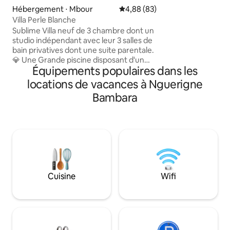
(boulangerie, rest
Hébergement ⋅ Mbour
Évaluation moyenne sur la base
4,88 (83)
librairie) A 1 min,
Villa Perle Blanche
restaurants de plag
Sublime Villa neuf de 3 chambre dont un
groupe électrogèn
studio indépendant avec leur 3 salles de
plage privée, gouve
bain privatives dont une suite parentale.
électricité Tout est réuni pour un séjour
💎 Une Grande piscine disposant d'un
inoubliable
Équipements populaires dans les
magnifique salon immergé, ainsi que des
beds et transats.Un grand séjour avec sa
locations de vacances à Nguerigne
cuisine US toute équipée.Villa
Bambara
entièrement climatisée.Residence
sécurisée. Lieu paisible sans vis à vis pour
une escapade inoubliable 🇸🇳 📍Accès
facile à 30 minutes de l'aeroport Blaise
diagne,à Nguerigne, à 10 minute des
plages de Somone et 15 minute de Saly
.⭐️
Cuisine
Wifi