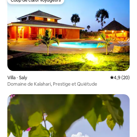
Coup de cœur voyageurs
Coup de cœur voyageurs
Villa ⋅ Saly
Évaluation m
4,9 (20)
Domaine de Kalahari, Prestige et Quiétude