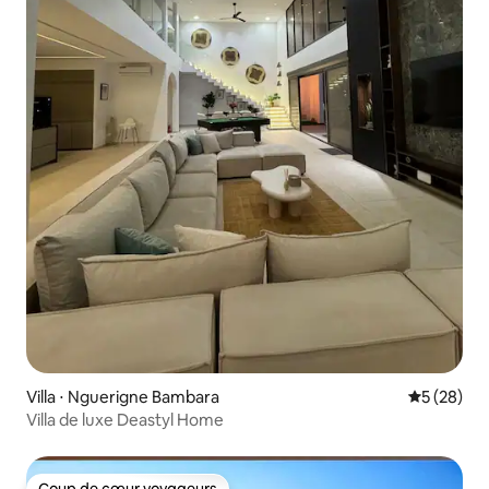
Villa ⋅ Nguerigne Bambara
Évaluation
5 (28)
Villa de luxe Deastyl Home