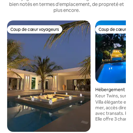
bien notés en termes d'emplacement, de propreté et
plus encore.
Coup de cœur voyageurs
Coup de cœur vo
Coup de cœur voyageurs
Coup de cœur vo
Hébergement ⋅ Sa
Keur Twins, sur la 
pers.
Villa élégante et a
mer, accès direct 
avec transats. Piscine individuelle privée.
Elle offre 3 chambr
wc privatifs, cuis
salon lumineux. À 200 m de Saly Center