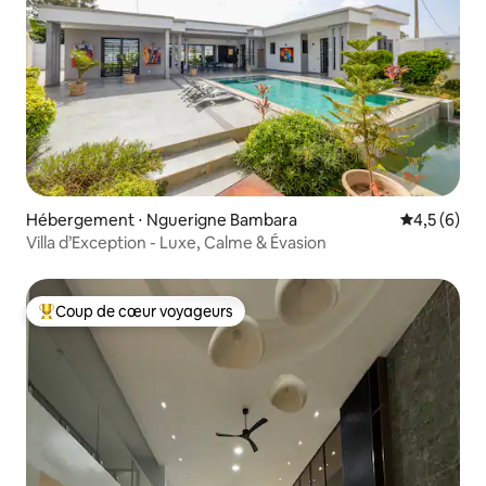
Hébergement ⋅ Nguerigne Bambara
Évaluation 
4,5 (6)
Villa d’Exception - Luxe, Calme & Évasion
Coup de cœur voyageurs
Coups de cœur voyageurs les plus appréciés