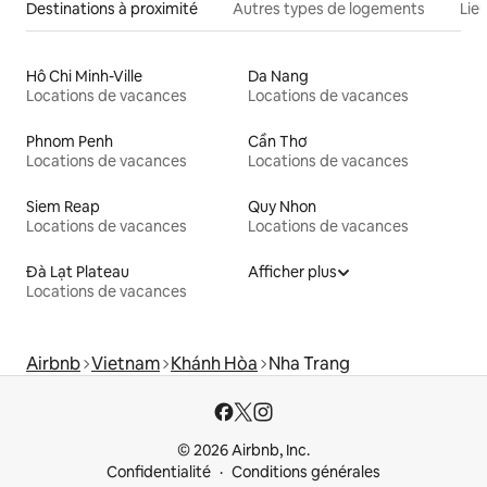
Destinations à proximité
Autres types de logements
Lie
Hô Chi Minh-Ville
Da Nang
Locations de vacances
Locations de vacances
Phnom Penh
Cần Thơ
Locations de vacances
Locations de vacances
Siem Reap
Quy Nhon
Locations de vacances
Locations de vacances
Đà Lạt Plateau
Afficher plus
Locations de vacances
Airbnb
Vietnam
Khánh Hòa
Nha Trang
© 2026 Airbnb, Inc.
Confidentialité
Conditions générales