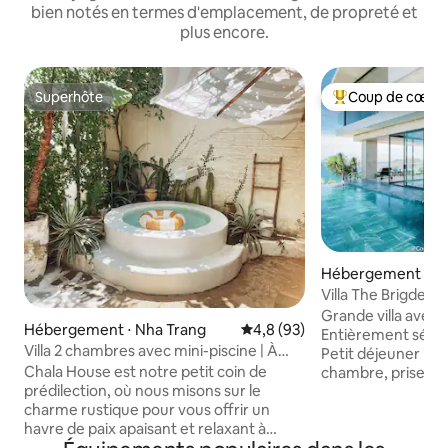
bien notés en termes d'emplacement, de propreté et
plus encore.
Superhôte
Coup de cœur 
Superhôte
Coups de cœur vo
Hébergement ⋅ Nh
Villa The Brigde a
privée et petit dé
Grande villa avec 
Hébergement ⋅ Nha Trang
Évaluation moyenne sur la bas
4,8 (93)
Entièrement sépar
Villa 2 chambres avec mini-piscine | À
Petit déjeuner incl
3 min de la plage
Chala House est notre petit coin de
chambre, prise en
prédilection, où nous misons sur le
l'aéroport pour les
charme rustique pour vous offrir un
partir de 4 nuits. - Assistance pour
havre de paix apaisant et relaxant à
réserver le transpo
Nha Trang. ✨ Votre expérience : •