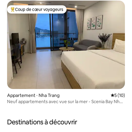
Coup de cœur voyageurs
Coups de cœur voyageurs les plus appréciés
Appartement ⋅ Nha Trang
Évaluation
5 (10)
Neuf appartements avec vue sur la mer - Scenia Bay Nha
Trang
Destinations à découvrir