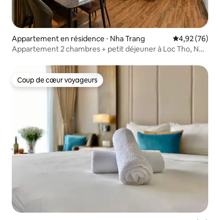
Appartement en résidence ⋅ Nha Trang
Évaluation mo
4,92 (76)
Appartement 2 chambres + petit déjeuner à Loc Tho, Nha
Trang
Coup de cœur voyageurs
Coup de cœur voyageurs