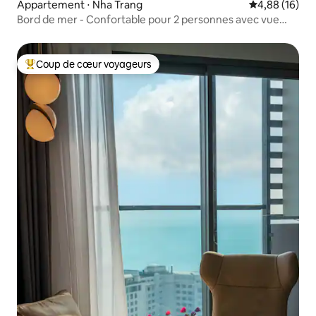
Appartement ⋅ Nha Trang
Évaluation mo
4,88 (16)
Bord de mer - Confortable pour 2 personnes avec vue
nocturne incroyable
Coup de cœur voyageurs
Coups de cœur voyageurs les plus appréciés