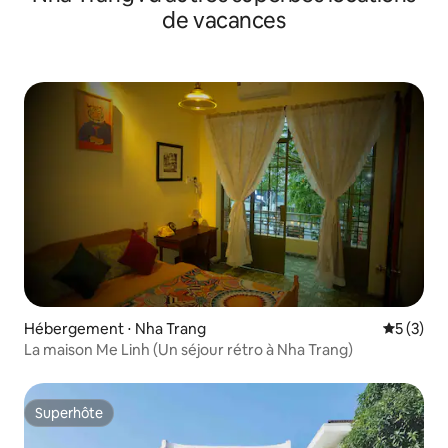
de vacances
Hébergement ⋅ Nha Trang
Évaluatio
5 (3)
La maison Me Linh (Un séjour rétro à Nha Trang)
Superhôte
Superhôte