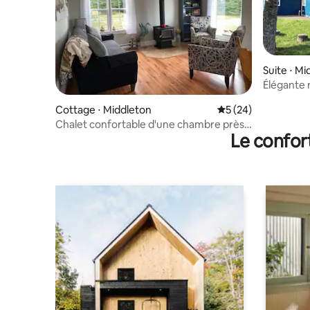
Suite ⋅ M
Élégante 
sur la vall
Cottage ⋅ Middleton
Évaluation moyenne 
5 (24)
Chalet confortable d'une chambre près
Le confor
de la baie de Fundy