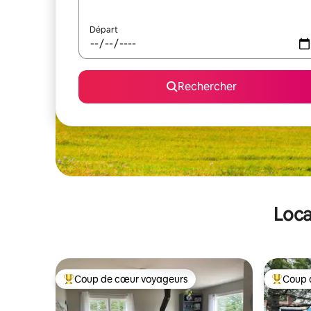
Départ
Rechercher
Loca
Coup de cœur voyageurs
Coup 
Coups de cœur voyageurs les plus appréciés
Coups de