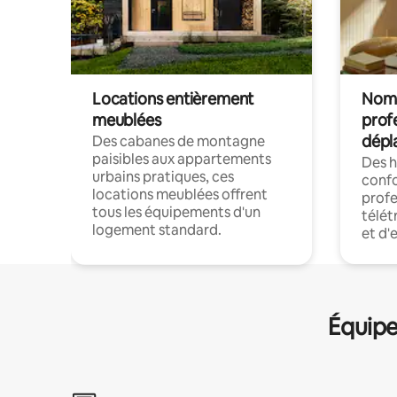
Locations entièrement
Noma
meublées
prof
dépl
Des cabanes de montagne
paisibles aux appartements
Des 
urbains pratiques, ces
confo
locations meublées offrent
profe
tous les équipements d'un
télét
logement standard.
et d'
Équipe