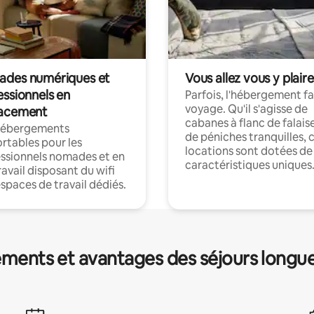
des numériques et
Vous allez vous y plaire
essionnels en
Parfois, l'hébergement fai
voyage. Qu'il s'agisse de
acement
cabanes à flanc de falais
hébergements
de péniches tranquilles, 
rtables pour les
locations sont dotées de
ssionnels nomades et en
caractéristiques uniques
ravail disposant du wifi
espaces de travail dédiés.
ments et avantages des séjours longu