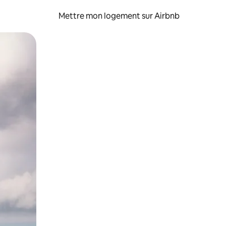
Mettre mon logement sur Airbnb
sant glisser.