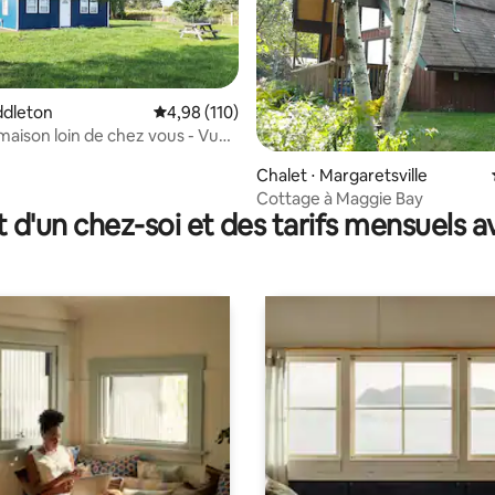
iddleton
Évaluation moyenne sur la base de 110 comme
4,98 (110)
maison loin de chez vous - Vue
ée
sur la base de 24 commentaires : 5 sur 5
Chalet ⋅ Margaretsville
Cottage à Maggie Bay
t d'un chez-soi et des tarifs mensuels 