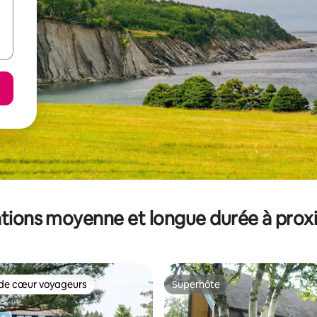
tions moyenne et longue durée à prox
de cœur voyageurs
Superhôte
 cœur voyageurs les plus appréciés
Superhôte