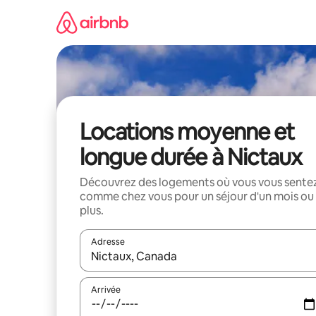
Aller
directement
au
contenu
Locations moyenne et
longue durée à Nictaux
Découvrez des logements où vous vous sente
comme chez vous pour un séjour d'un mois ou
plus.
Adresse
Lorsque les résultats s'affichent, utilisez les flèc
Arrivée