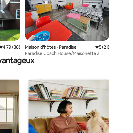
ntaires : 4,98 sur 5
Évaluation moyenne sur la base de 38 commentaires : 4,79 sur 5
4,79 (38)
Maison d'hôtes ⋅ Paradise
Évaluation moyenne
5 (21)
Paradise Coach House/Maisonette à
avantageux
Paradise