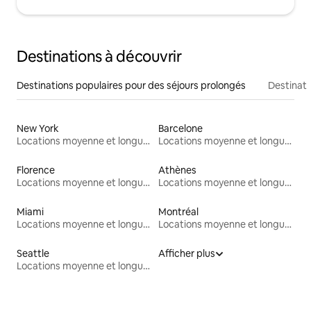
Destinations à découvrir
Destinations populaires pour des séjours prolongés
Destinati
New York
Barcelone
Locations moyenne et longue durée
Locations moyenne et longue durée
Florence
Athènes
Locations moyenne et longue durée
Locations moyenne et longue durée
Miami
Montréal
Locations moyenne et longue durée
Locations moyenne et longue durée
Seattle
Afficher plus
Locations moyenne et longue durée