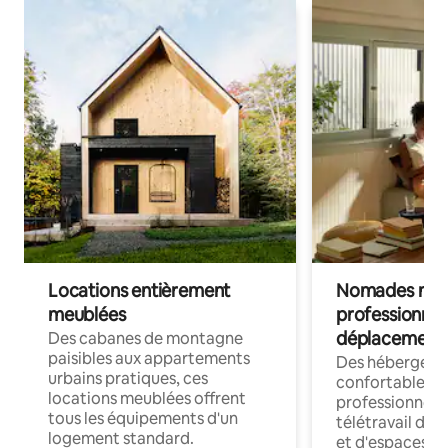
Locations entièrement
Nomades num
meublées
professionnel
déplacement
Des cabanes de montagne
paisibles aux appartements
Des hébergem
urbains pratiques, ces
confortables p
locations meublées offrent
professionnels
tous les équipements d'un
télétravail dis
logement standard.
et d'espaces de