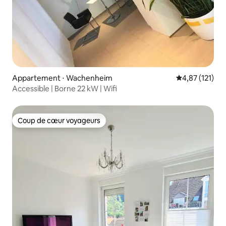
Appartement ⋅ Wachenheim
Évaluation moy
4,87 (121)
Accessible | Borne 22 kW | Wifi
Coup de cœur voyageurs
Coup de cœur voyageurs