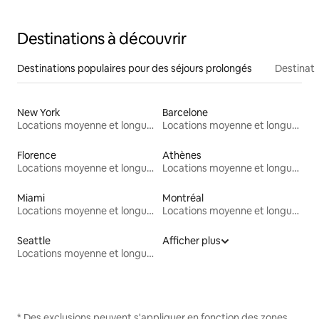
Destinations à découvrir
Destinations populaires pour des séjours prolongés
Destinati
New York
Barcelone
Locations moyenne et longue durée
Locations moyenne et longue durée
Florence
Athènes
Locations moyenne et longue durée
Locations moyenne et longue durée
Miami
Montréal
Locations moyenne et longue durée
Locations moyenne et longue durée
Seattle
Afficher plus
Locations moyenne et longue durée
* Des exclusions peuvent s'appliquer en fonction des zones