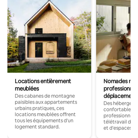
Locations entièrement
Nomades num
meublées
professionnel
déplacement
Des cabanes de montagne
paisibles aux appartements
Des hébergem
urbains pratiques, ces
confortables p
locations meublées offrent
professionnels
tous les équipements d'un
télétravail dis
logement standard.
et d'espaces de