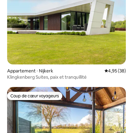
Appartement ⋅ Nijkerk
Évaluation mo
4,95 (38)
Klingkenberg Suites, paix et tranquillité
Coup de cœur voyageurs
Coup de cœur voyageurs