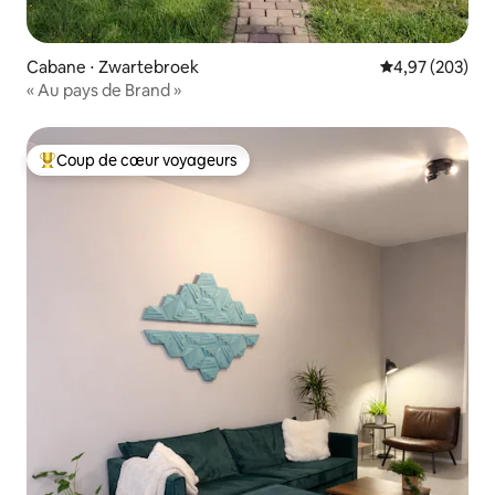
Cabane ⋅ Zwartebroek
Évaluation moy
4,97 (203)
« Au pays de Brand »
Coup de cœur voyageurs
Coups de cœur voyageurs les plus appréciés