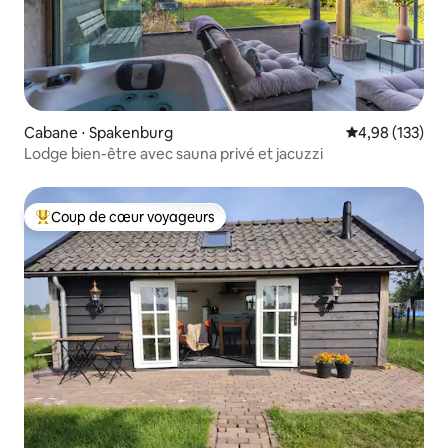
Cabane ⋅ Spakenburg
Évaluation moy
4,98 (133)
Lodge bien-être avec sauna privé et jacuzzi
Coup de cœur voyageurs
Coups de cœur voyageurs les plus appréciés