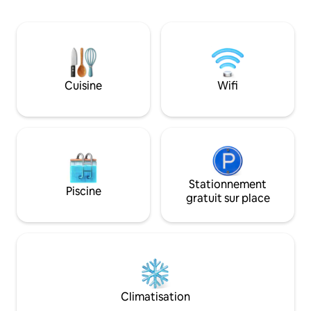
nourriture et les voyages. Locaux
depuis n'importe 
sécurisés par vidéosurveillance dans un
transports en com
quartier calme. Idéal pour les visiteurs du
porte Jagannath🛕 - 1,4 km Pavillon bleu
temple, les voyageurs en transit, les
🌊 - 1,7 km Voie ferrée
voyageurs d'affaires et les séjours en
de respecter le ca
solo à la recherche de confort, de
logement. INTERDIT de fumer à
sécurité et d'un accès rapide aux lieux
Cuisine
Wifi
l'intérieur, INTE
les plus remarquables.
l'alcool, politique
bruit la nuit
Stationnement
Piscine
gratuit sur place
Climatisation