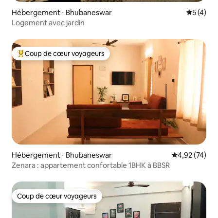
Hébergement ⋅ Bhubaneswar
Évaluatio
5 (4)
Logement avec jardin
Coup de cœur voyageurs
Coups de cœur voyageurs les plus appréciés
Hébergement ⋅ Bhubaneswar
Évaluation mo
4,92 (74)
Zenara : appartement confortable 1BHK à BBSR
Coup de cœur voyageurs
Coup de cœur voyageurs