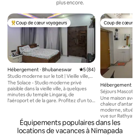
plus encore.
Coup de cœur voyageurs
Coup de cœur vo
Coups de cœur voyageurs les plus appréciés
Coup de cœur vo
Hébergement ⋅ Bhubaneswar
Évaluation moyenne sur la b
5 (84)
Studio moderne sur le toit | Vieille ville,
Lingaraj
The Solace - Studio moderne privé
Hébergement ⋅ Pu
paisible dans la vieille ville, à quelques
Séjours Mascotte |
minutes du temple Lingaraj, de
maison d'héritage
Une maison avec un
l'aéroport et de la gare. Profitez d'un toit
chaleur d'antan re
ouvert rare, d'un patio extérieur, d'un
moderne, située s
tapis de course, d'un bureau et d'une
vue sur Rathyatra 
cuisine modulaire entièrement équipée.
Équipements populaires dans les
dernier étage. Gérée par la famille
Séjour privé hébergé avec des
hiérarchique, pour 
locations de vacances à Nimapada
équipements modernes avec des
recherche de cha
conseils locaux pour les temples, la
d'un endroit calme