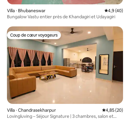
Villa ⋅ Bhubaneswar
Évaluation m
4,9 (40)
Bungalow Vastu entier près de Khandagiri et Udayagiri
Coup de cœur voyageurs
Coup de cœur voyageurs
Villa ⋅ Chandrasekharpur
Évaluation mo
4,85 (20)
Lovingluving – Séjour Signature | 3 chambres, salon et
cuisine | Logement spacieux