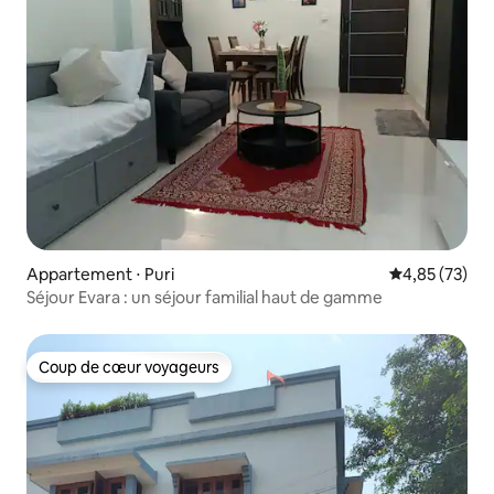
Appartement ⋅ Puri
Évaluation mo
4,85 (73)
Séjour Evara : un séjour familial haut de gamme
Coup de cœur voyageurs
Coup de cœur voyageurs