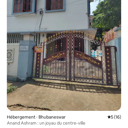
Hébergement ⋅ Bhubaneswar
Évaluation
5 (16)
Anand Ashram : un joyau du centre-ville