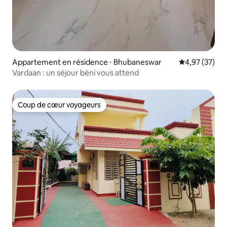
Appartement en résidence ⋅ Bhubaneswar
Évaluation mo
4,97 (37)
Vardaan : un séjour béni vous attend
Coup de cœur voyageurs
Coup de cœur voyageurs