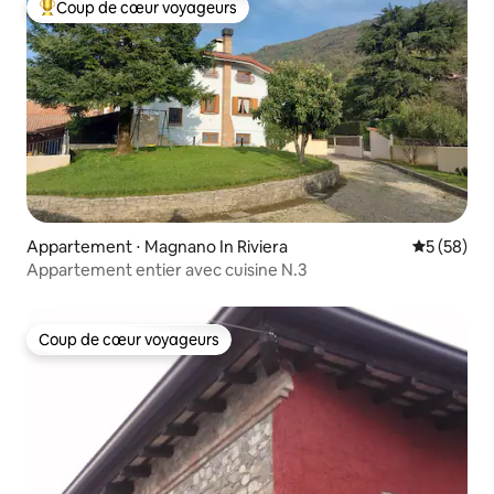
Coup de cœur voyageurs
Coups de cœur voyageurs les plus appréciés
Appartement ⋅ Magnano In Riviera
Évaluation
5 (58)
Appartement entier avec cuisine N.3
Coup de cœur voyageurs
Coup de cœur voyageurs