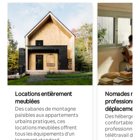
Locations entièrement
Nomades num
meublées
professionnel
déplacement
Des cabanes de montagne
paisibles aux appartements
Des hébergem
urbains pratiques, ces
confortables p
locations meublées offrent
professionnels
tous les équipements d'un
télétravail dis