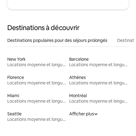
Destinations à découvrir
Destinations populaires pour des séjours prolongés
Destinati
New York
Barcelone
Locations moyenne et longue durée
Locations moyenne et longue durée
Florence
Athènes
Locations moyenne et longue durée
Locations moyenne et longue durée
Miami
Montréal
Locations moyenne et longue durée
Locations moyenne et longue durée
Seattle
Afficher plus
Locations moyenne et longue durée