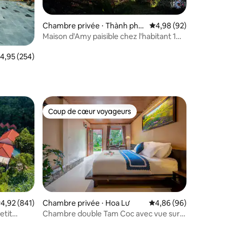
Chambre privée ⋅ Thành phố
Évaluation moyenne su
4,98 (92)
Ninh Bình
Maison d'Amy paisible chez l'habitant 1
chambre
mmentaires : 5 sur 5
valuation moyenne sur la base de 254 commentaires : 4,95 sur 5
4,95 (254)
hValleMontanaHome
Coup de cœur voyageurs
Coup de cœur voyageurs
ntaires : 4,75 sur 5
valuation moyenne sur la base de 841 commentaires : 4,92 sur 5
4,92 (841)
Chambre privée ⋅ Hoa Lư
Évaluation moyenne su
4,86 (96)
etit
Chambre double Tam Coc avec vue sur
la montagne et petit déjeuner gratuit