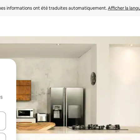
nes informations ont été traduites automatiquement. 
Afficher la lang
es
hes vers le haut et vers le bas pour les parcourir ou en appuyant et en fai