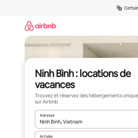
Aller
Certai
directement
au
contenu
Ninh Bình : locations de
vacances
Trouvez et réservez des hébergements uniqu
sur Airbnb
Adresse
Lorsque les résultats s'affichent, utilisez les flèc
Arrivée