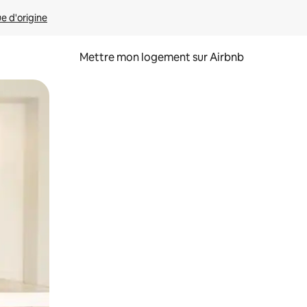
ue d'origine
Mettre mon logement sur Airbnb
sant glisser.