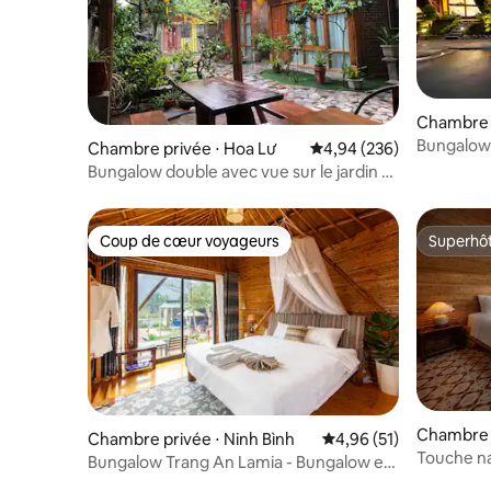
Chambre p
Bungalow f
Chambre privée ⋅ Hoa Lư
Évaluation moyenne sur 
4,94 (236)
milieu de
Bungalow double avec vue sur le jardin à
5 min de Tam Coc#2
Coup de cœur voyageurs
Superhô
Coup de cœur voyageurs
Superhô
Chambre d
Chambre privée ⋅ Ninh Bình
Évaluation moyenne su
4,96 (51)
ố Ninh Bì
Touche na
Bungalow Trang An Lamia - Bungalow en
Petit déj
bambou