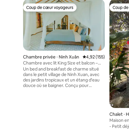
Coup de cœur voyageurs
Coup de
Coup de cœur voyageurs
Coup de
Chambre privée ⋅ Ninh Xuân
Évaluation moyenne sur
4,92 (155)
Chambre avec lit King Size et balcon –
The Wooden Gate B&B
Un bed and breakfast de charme situé
dans le petit village de Ninh Xuan, avec
des jardins tropicaux et un étang d'eau
douce où se baigner. Conçu pour
accueillir les petits groupes et les
familles, dans un emplacement idéal
pour explorer Mua Cave Lookout et faire
une excursion en bateau à Trang An.
Tam Coc se trouve à seulement
Chalet ⋅ 
quelques kilomètres en voiture ou à vélo
Maison en 
du bed & breakfast. La chambre
jardin et
- Petit d