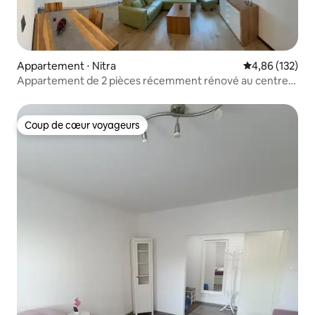
Appartement ⋅ Nitra
Évaluation moy
4,86 (132)
Appartement de 2 pièces récemment rénové au centre-
ville de Nitra
Coup de cœur voyageurs
Coup de cœur voyageurs