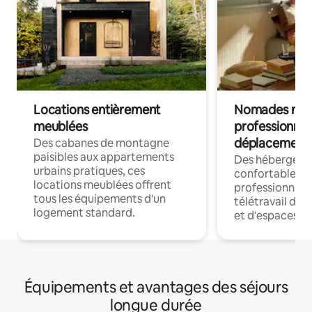
Locations entièrement
Nomades num
meublées
professionnel
déplacement
Des cabanes de montagne
paisibles aux appartements
Des hébergem
urbains pratiques, ces
confortables p
locations meublées offrent
professionnels
tous les équipements d'un
télétravail dis
logement standard.
et d'espaces de
Équipements et avantages des séjours
longue durée