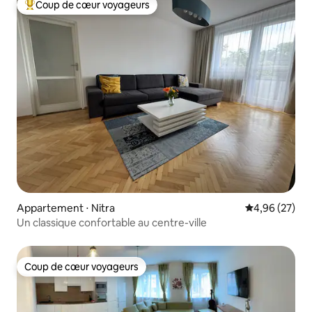
Coup de cœur voyageurs
Coups de cœur voyageurs les plus appréciés
Appartement ⋅ Nitra
Évaluation mo
4,96 (27)
Un classique confortable au centre-ville
Coup de cœur voyageurs
Coup de cœur voyageurs