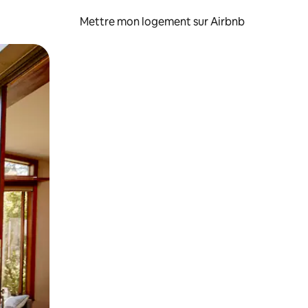
Mettre mon logement sur Airbnb
sant glisser.