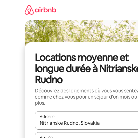
Aller
directement
au
contenu
Locations moyenne et
longue durée à Nitriansk
Rudno
Découvrez des logements où vous vous sente
comme chez vous pour un séjour d'un mois ou
plus.
Adresse
Lorsque les résultats s'affichent, utilisez les flèc
Arrivée