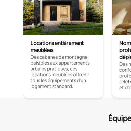
Locations entièrement
Noma
meublées
prof
dépl
Des cabanes de montagne
paisibles aux appartements
Des 
urbains pratiques, ces
confo
locations meublées offrent
profe
tous les équipements d'un
télét
logement standard.
et d'
Équipe