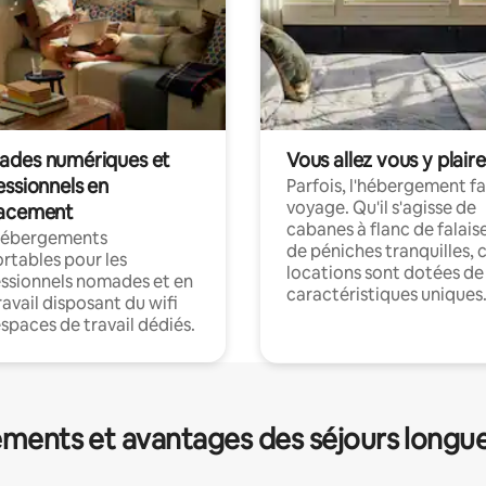
des numériques et
Vous allez vous y plaire
essionnels en
Parfois, l'hébergement fai
voyage. Qu'il s'agisse de
acement
cabanes à flanc de falais
hébergements
de péniches tranquilles, 
rtables pour les
locations sont dotées de
ssionnels nomades et en
caractéristiques uniques
ravail disposant du wifi
espaces de travail dédiés.
ments et avantages des séjours longu