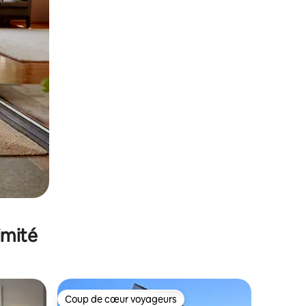
imité
Coup de cœur voyageurs
lus appréciés
Coup de cœur voyageurs