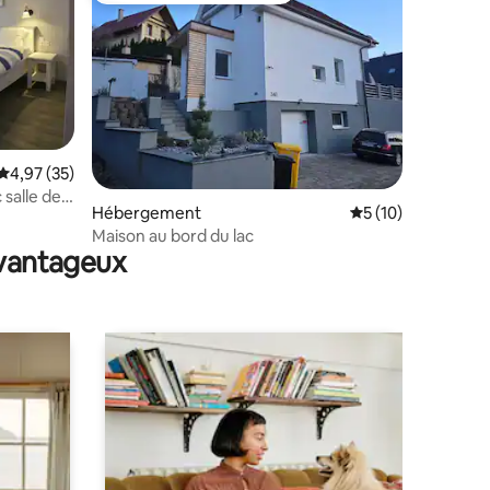
ntaires : 4,95 sur 5
Évaluation moyenne sur la base de 35 commentaires : 4,97 sur 5
4,97 (35)
salle de
Hébergement
Évaluation moyenne
5 (10)
Maison au bord du lac
avantageux