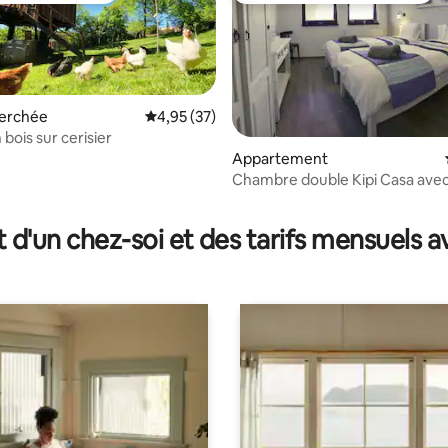
erchée
Évaluation moyenne sur la base de 37 comme
4,95 (37)
bois sur cerisier
Appartement
Chambre double Kipi Casa avec 
r la base de 18 commentaires : 4,94 sur 5
bain
t d'un chez-soi et des tarifs mensuels 