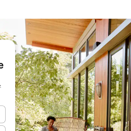
e
z
hes vers le haut et vers le bas pour les parcourir ou en appuyant et en fai