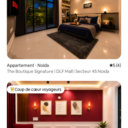
Appartement ⋅ Noida
Évaluatio
5 (4)
The Boutique Signature | DLF Mall | Secteur 45 Noida
Coup de cœur voyageurs
Coups de cœur voyageurs les plus appréciés