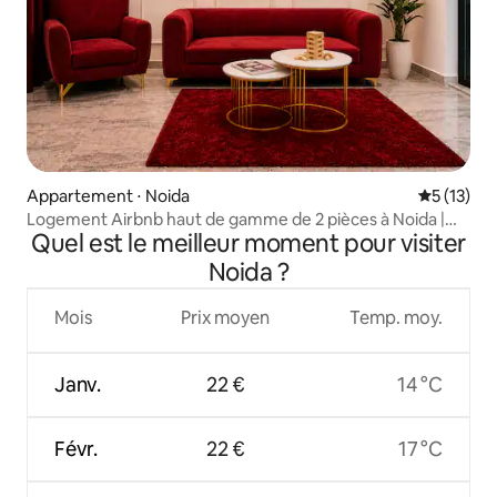
Appartement ⋅ Noida
Évaluation
5 (13)
Logement Airbnb haut de gamme de 2 pièces à Noida |
Quel est le meilleur moment pour visiter
Fête | Détente et repos
Noida ?
Mois
Prix moyen
Temp. moy.
Janv.
22 €
14 °C
Févr.
22 €
17 °C