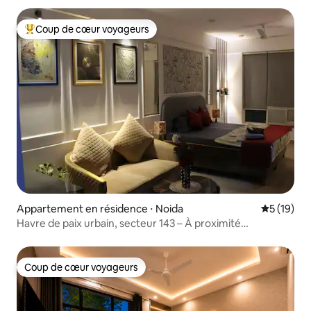
Coup de cœur voyageurs
Coups de cœur voyageurs les plus appréciés
Appartement en résidence ⋅ Noida
Évaluation
5 (19)
Havre de paix urbain, secteur 143 – À proximité
d’Expo Mart, d’IT City et du métro
Coup de cœur voyageurs
Coup de cœur voyageurs