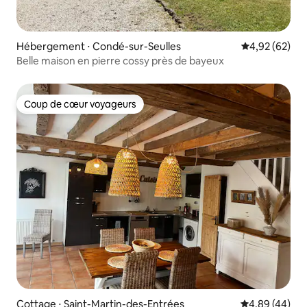
Hébergement ⋅ Condé-sur-Seulles
Évaluation mo
4,92 (62)
Belle maison en pierre cossy près de bayeux
Coup de cœur voyageurs
Coup de cœur voyageurs
Cottage ⋅ Saint-Martin-des-Entrées
Évaluation mo
4,89 (44)