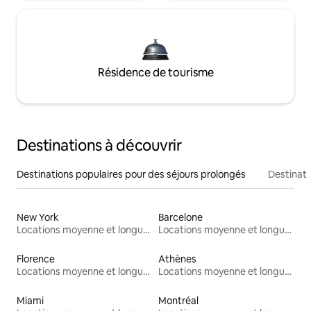
Résidence de tourisme
Destinations à découvrir
Destinations populaires pour des séjours prolongés
Destinati
New York
Barcelone
Locations moyenne et longue durée
Locations moyenne et longue durée
Florence
Athènes
Locations moyenne et longue durée
Locations moyenne et longue durée
Miami
Montréal