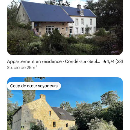
Appartement en résidence ⋅ Condé-sur-Seulle
Évaluation mo
4,74 (23)
s
Studio de 25m²
Coup de cœur voyageurs
Coup de cœur voyageurs