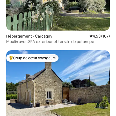
Hébergement ⋅ Carcagny
Évaluation moy
4,93 (107)
Moulin avec SPA extérieur et terrain de pétanque
Coup de cœur voyageurs
Coups de cœur voyageurs les plus appréciés