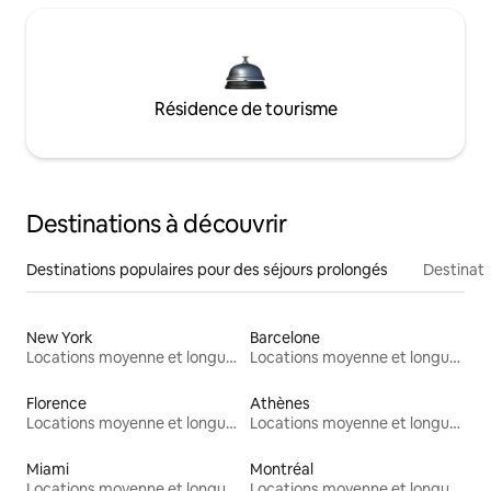
Résidence de tourisme
Destinations à découvrir
Destinations populaires pour des séjours prolongés
Destinati
New York
Barcelone
Locations moyenne et longue durée
Locations moyenne et longue durée
Florence
Athènes
Locations moyenne et longue durée
Locations moyenne et longue durée
Miami
Montréal
Locations moyenne et longue durée
Locations moyenne et longue durée