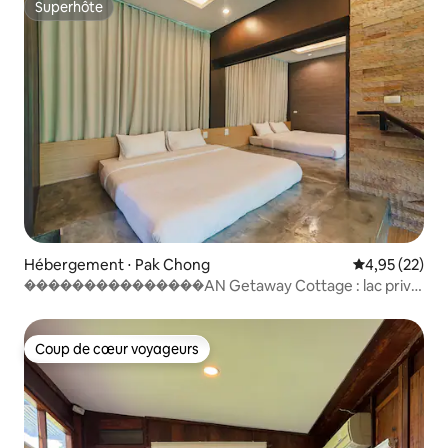
Superhôte
Superhôte
Hébergement ⋅ Pak Chong
Évaluation mo
4,95 (22)
���������������AN Getaway Cottage : lac privé,
Pakchong, 2-7+
Coup de cœur voyageurs
Coup de cœur voyageurs