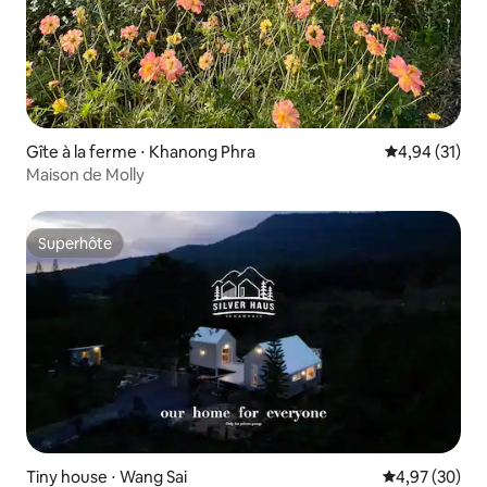
Gîte à la ferme ⋅ Khanong Phra
Évaluation mo
4,94 (31)
Maison de Molly
Superhôte
Superhôte
Tiny house ⋅ Wang Sai
Évaluation mo
4,97 (30)