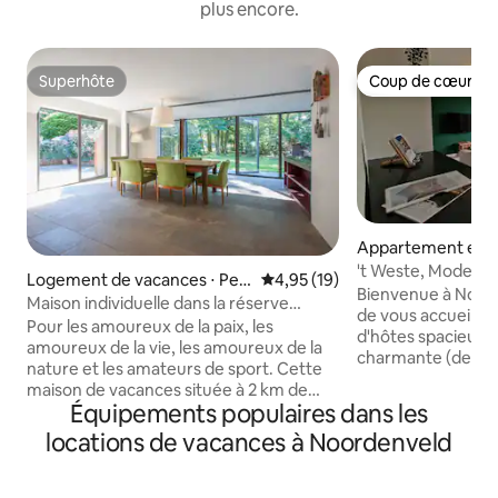
plus encore.
Superhôte
Coup de cœur vo
Superhôte
Coup de cœur vo
Appartement en r
Norg
't Weste, Modern
Logement de vacances ⋅ Peiz
Évaluation moyenne sur la base
4,95 (19)
center Norg
Bienvenue à Norg 
e
Maison individuelle dans la réserve
de vous accueilli
naturelle De Onlanden
Pour les amoureux de la paix, les
d'hôtes spacieuse
amoureux de la vie, les amoureux de la
charmante (depuis
nature et les amateurs de sport. Cette
départ idéal pour
maison de vacances située à 2 km de
fantastiques dans
Équipements populaires dans les
Groningue vous offre tout l'espace et
logement est situé
tout le confort nécessaires. Intimité
locations de vacances à Noordenveld
de toutes les comm
totale avec un jardin privé de plus de
notamment des re
2 000 m² et un accès au domaine naturel
supermarché, d'un
de 20 000 m². Le gérant habite sur la