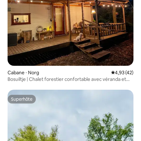
Cabane ⋅ Norg
Évaluation mo
4,93 (42)
Bosuiltje | Chalet forestier confortable avec véranda et
four à pizza
Superhôte
Superhôte